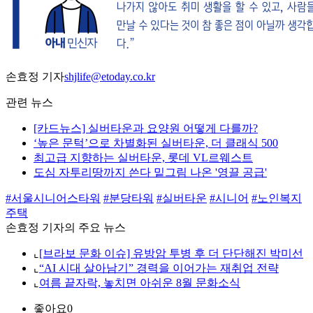
손효정 기자
shjlife@etoday.co.kr
관련 뉴스
[카드뉴스] 실버타운과 요양원 어떻게 다를까?
‘높은 문턱’으로 차별화된 실버타운, 더 클래식 500
최고급 지향하는 실버타운, 롯데 VL르웨스트
도심 자투리땅까지 쓴다 밑그림 나온 '영끌 공급'
#서울시니어스타워
#분당타워
#실버타운
#시니어
#노인복지
주택
손효정 기자의 주요 뉴스
⌞
[브라보 문화 이슈] 유방암 투병 후 더 단단해진 박미선
⌞
“AI 시대 살아남기” 경력을 이어가는 재취업 전략
⌞
여름 끝자락, 놓치면 아쉬운 8월 문화소식
좋아요
0