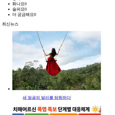
화나요
0
슬퍼요
0
더 궁금해요
0
최신뉴스
세 얼굴의 발리를 탐험하다