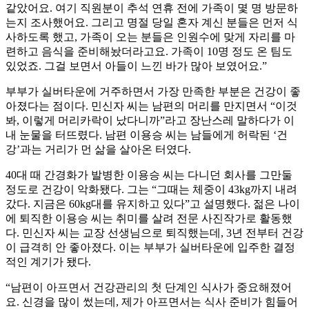
같았어요. 여기 직원분이 추석 연휴 전에 가족이 몇 명 방문하
는지 조사했어요. 그리고 명절 당일 혼자 계신 분들은 먼저 식
사하도록 했고, 가족이 오는 분들은 인원수에 맞게 자리를 마
련하고 음식을 준비해놨더라고요. 가족이 10명 정도 온 팀도
있었죠. 그걸 보면서 아들이 느낀 바가 많아 보였어요.”
부부가 실버타운에 거주하면서 가장 만족한 부분은 건강이 좋
아졌다는 점이다. 민신자 씨는 남편의 머리를 만지면서 “이것
봐, 이렇게 머리카락이 났다니까”라고 장난스레 말하다가 이
내 눈물을 터뜨렸다. 남편 이용승 씨는 남들에게 허락된 ‘건
강’과는 거리가 먼 삶을 살아온 터였다.
40대 때 간경화가 발병한 이용승 씨는 다니던 회사를 그만둘
정도로 건강이 악화됐다. 그는 “그때는 체중이 43kg까지 내려
갔다. 지금은 60kg대를 유지하고 있다”고 설명했다. 젊은 나이
에 퇴직한 이용승 씨는 취미를 살려 전문 사진작가로 활동했
다. 민신자 씨는 교장 선생님으로 퇴직했는데, 3년 전부터 건강
이 급격히 안 좋아졌다. 이는 부부가 실버타운에 입주한 결정
적인 계기가 됐다.
“남편이 아프면서 건강관리의 첫 단계인 식사가 중요해졌어
요. 신경을 많이 썼는데, 제가 아프면서는 식사 준비가 힘들어