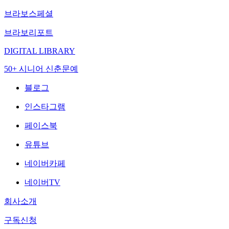
브라보스페셜
브라보리포트
DIGITAL LIBRARY
50+ 시니어 신춘문예
블로그
인스타그램
페이스북
유튜브
네이버카페
네이버TV
회사소개
구독신청