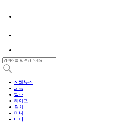
전체뉴스
피플
헬스
라이프
컬처
머니
테마