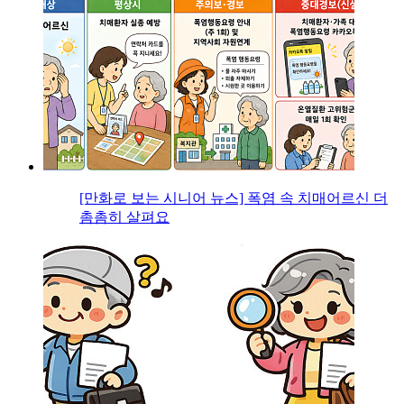
[만화로 보는 시니어 뉴스] 폭염 속 치매어르신 더
촘촘히 살펴요