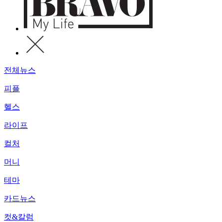
전체뉴스
피플
헬스
라이프
컬처
머니
테마
카드뉴스
컷&칼럼