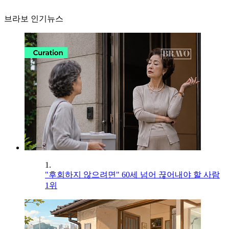
브라보 인기뉴스
1.
"후회하지 않으려면" 60세 넘어 끊어내야 할 사람
1위