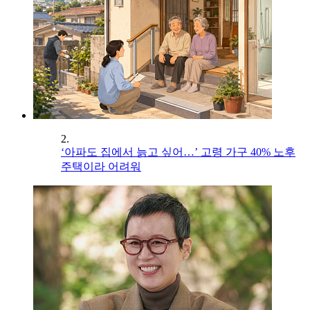
2.
‘아파도 집에서 늙고 싶어…’ 고령 가구 40% 노후
주택이라 어려워