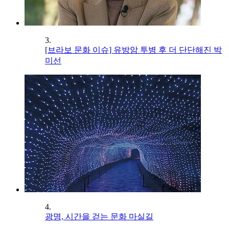
3.
[브라보 문화 이슈] 유방암 투병 후 더 단단해진 박
미선
4.
광명, 시간을 걷는 문화 마실길