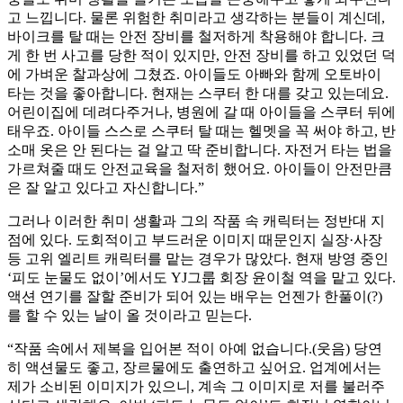
고 느낍니다. 물론 위험한 취미라고 생각하는 분들이 계신데,
바이크를 탈 때는 안전 장비를 철저하게 착용해야 합니다. 크
게 한 번 사고를 당한 적이 있지만, 안전 장비를 하고 있었던 덕
에 가벼운 찰과상에 그쳤죠. 아이들도 아빠와 함께 오토바이
타는 것을 좋아합니다. 현재는 스쿠터 한 대를 갖고 있는데요.
어린이집에 데려다주거나, 병원에 갈 때 아이들을 스쿠터 뒤에
태우죠. 아이들 스스로 스쿠터 탈 때는 헬멧을 꼭 써야 하고, 반
소매 옷은 안 된다는 걸 알고 딱 준비합니다. 자전거 타는 법을
가르쳐줄 때도 안전교육을 철저히 했어요. 아이들이 안전만큼
은 잘 알고 있다고 자신합니다.”
그러나 이러한 취미 생활과 그의 작품 속 캐릭터는 정반대 지
점에 있다. 도회적이고 부드러운 이미지 때문인지 실장·사장
등 고위 엘리트 캐릭터를 맡는 경우가 많았다. 현재 방영 중인
‘피도 눈물도 없이’에서도 YJ그룹 회장 윤이철 역을 맡고 있다.
액션 연기를 잘할 준비가 되어 있는 배우는 언젠가 한풀이(?)
를 할 수 있는 날이 올 것이라고 믿는다.
“작품 속에서 제복을 입어본 적이 아예 없습니다.(웃음) 당연
히 액션물도 좋고, 장르물에도 출연하고 싶어요. 업계에서는
제가 소비된 이미지가 있으니, 계속 그 이미지로 저를 불러주