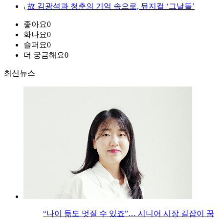
⌞
故 김광석과 청춘의 기억 속으로, 뮤지컬 ‘그날들’
좋아요
0
화나요
0
슬퍼요
0
더 궁금해요
0
최신뉴스
“나이 듦도 멋질 수 있죠”… 시니어 시장 길잡이 꿈