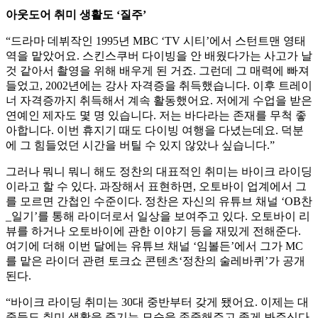
아웃도어 취미 생활도 ‘질주’
“드라마 데뷔작인 1995년 MBC ‘TV 시티’에서 스턴트맨 영태
역을 맡았어요. 스킨스쿠버 다이빙을 안 배웠다가는 사고가 날
것 같아서 촬영을 위해 배우게 된 거죠. 그런데 그 매력에 빠져
들었고, 2002년에는 강사 자격증을 취득했습니다. 이후 트레이
너 자격증까지 취득해서 계속 활동했어요. 저에게 수업을 받은
연예인 제자도 몇 명 있습니다. 저는 바다라는 존재를 무척 좋
아합니다. 이번 휴지기 때도 다이빙 여행을 다녔는데요. 덕분
에 그 힘들었던 시간을 버틸 수 있지 않았나 싶습니다.”
그러나 뭐니 뭐니 해도 정찬의 대표적인 취미는 바이크 라이딩
이라고 할 수 있다. 과장해서 표현하면, 오토바이 업계에서 그
를 모르면 간첩인 수준이다. 정찬은 자신의 유튜브 채널 ‘OB찬
_일기’를 통해 라이더로서 일상을 보여주고 있다. 오토바이 리
뷰를 하거나 오토바이에 관한 이야기 등을 재밌게 전해준다.
여기에 더해 이번 달에는 유튜브 채널 ‘임볼든’에서 그가 MC
를 맡은 라이더 관련 토크쇼 콘텐츠‘정찬의 술레바퀴’가 공개
된다.
“바이크 라이딩 취미는 30대 중반부터 갖게 됐어요. 이제는 대
중들도 취미 생활을 즐기는 모습을 존중해주고 좋게 봐주신다