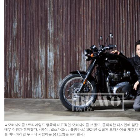
▲모터사이클 : 트라이엄프 영국의 대표적인 모터사이클 브랜드. 클래식한 디자인에 첨단 기
배우 정찬과 함께했다. / 의상 : 벨스타프(by 롤링하츠) 1924년 설립된 모터사이클 재킷
클 마니아라면 누구나 사랑하는 옷.(오병돈 프리랜서)