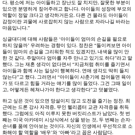
다. 평소에 저는 아이들하고 장난도 잘 치지만, 잘못한 부분이
있으면 분명하게 짚어주려고 합니다. 아이들의 성장에 부모의
역할이 정말 크다고 생각하거든요. 다른 건 몰라도 아이들이
감정이란 괴물에 사로잡히지 않는 사람으로 자라나길 바라는
마음입니다.”
싱글대디에 대해 사람들은 ‘아이들이 엄마의 손길을 필요로
하지 않을까’ 우려하는 경향이 있다. 정찬은 “돌이켜보면 아이
들이 엄마의 손길을 그리워한 적도 있겠지만, 내색을 많이 안
한 것 같다. 주말마다 엄마를 자주 만나고 있기도 하다”라고 말
했다. 그는 재혼 생각이 없다면서 “지금처럼 취미를 즐기면서
아이들과 함께 사는 일상이 행복하다. 연애 생각도 딱히 들지
않는다”고 했다. 그러면서 “아이들이 사춘기에 접어들면 육아
가 또 다르고 힘들 거라는 얘기를 많이 들었다. 그건 그때 일이
고, 어떻게든 헤쳐나가야 한다고 생각한다”고 덧붙였다.
하고 싶은 것이 있으면 망설이지 않고 도전을 즐기는 정찬. 최
근에는 드론 강사 자격증, 무인 헬리콥터 교관 자격증을 취득
했다. 그럼에도 아직 이루지 못한 버킷리스트가 남았다. 첫 번
째는 미국 아카데미 시상식에서 상을 받는 것, 두 번째는 손자·
손녀를 품에 안아보는 것이다. 자신의 인생에서 우선적으로 소
화해야 할 역할을 ‘배우’와 ‘아빠’라고 꼽은 사람답다.