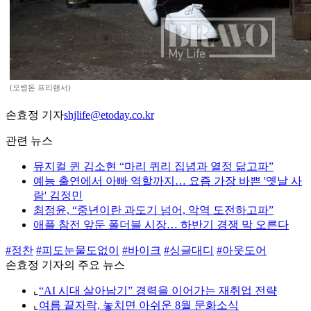
(오병돈 프리랜서)
손효정 기자
shjlife@etoday.co.kr
관련 뉴스
뮤지컬 퀸 김소현 “마리 퀴리 집념과 열정 닮고파”
예능 출연에서 아빠 역할까지… 요즘 가장 바쁜 '옛날 사
람' 김정민
최정윤, “중년이란 과도기 넘어, 악역 도전하고파”
애플 참전 앞둔 폴더블 시장… 하반기 경쟁 막 오른다
#정찬
#피도눈물도없이
#바이크
#싱글대디
#아웃도어
손효정 기자의 주요 뉴스
⌞
“AI 시대 살아남기” 경력을 이어가는 재취업 전략
⌞
여름 끝자락, 놓치면 아쉬운 8월 문화소식