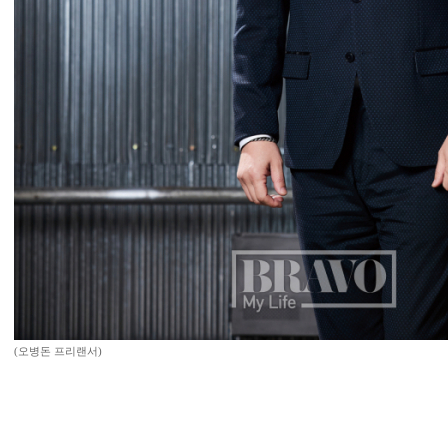
(오병돈 프리랜서)