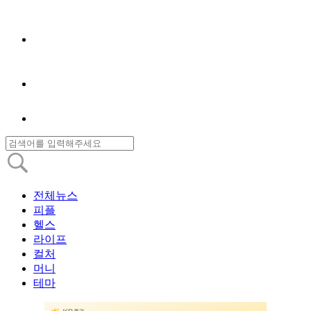
전체뉴스
피플
헬스
라이프
컬처
머니
테마