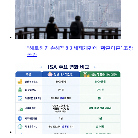
“해로하면 손해?” 8·3 세제개편에 ‘황혼이혼’ 조장
논란