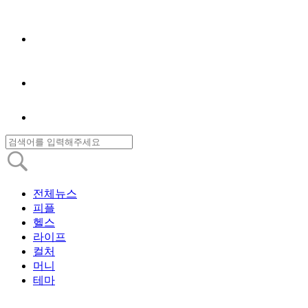
전체뉴스
피플
헬스
라이프
컬처
머니
테마