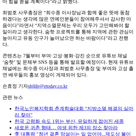
마 힘을 쏟을 계획이다”라고 밝혔다.
최범호 사무총장은 “최수종 이사장님과 함께 좋은 뜻에 동참
하겠다는 생각에 많은 연예인분들이 참여해주셔서 감사한 마
음이다”라면서 “지역소멸문제는 우리 모두가 고민해봐야 할
일이라고 생각한다. 숨핫 프로젝트를 통해 지역에 관한 관심이
높아지고 유동 인구가 늘어났으면 하는 바람이다”라고 전했
다.
콘텐츠는 7월부터 부여·고성·봉화·강진 순으로 유튜브 채널
‘숨핫’ 및 문체부 SNS 등을 통해 발표할 예정이다. 현재 유튜브
채널에는 최수종 이사장과 최범호 사무총장 및 부여와 고성 출
연 배우들의 홍보 영상이 게재되어 있다.
손효정 기자
shjlife@etoday.co.kr
관련 뉴스
한국노인복지학회 춘계학술대회 “지방소멸 해결의 실마
리 찾아”
한국 고령화 속도 1위는 부산, 유일하게 젊어진 세종
새로운 귀촌 형태… 여생 위한 제3의 장소 찾아라
李 대통령 "청년 결혼 망설이는 일 없어야...제도상 불이