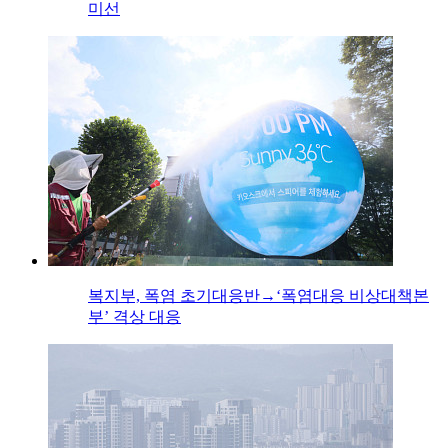
미선
복지부, 폭염 초기대응반→‘폭염대응 비상대책본
부’ 격상 대응