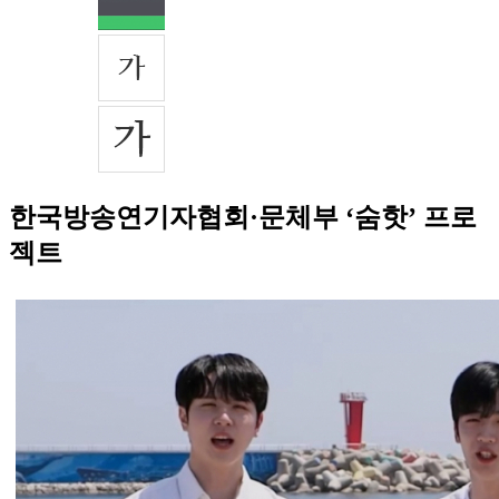
한국방송연기자협회·문체부 ‘숨핫’ 프로
젝트