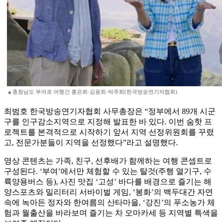
▲충청남도 부여로 여행간 홍은희·김용희·박주희(한국방송연기자협회)
최범호 한국방송연기자협회 사무총장은 “정부에서 89개 시군
구를 인구감소지역으로 지정해 발표한 바 있다. 이번 숨핫 프
로젝트를 본격적으로 시작하기 앞서 지역 선정위원회를 꾸렸
고, 전문가분들이 지역을 선정했다”라고 설명했다.
영상 콘텐츠는 가족, 친구, 선후배가 함께하는 여행 콘셉트로
구성된다. ‘부여’에서만 체험할 수 있는 탈것(주행 열기구, 수
륙양용버스 등), 사진 맛집 ‘고성’ 바다를 배경으로 즐기는 해
양스포츠와 밀리터리 서바이벌 게임, ‘봉화’의 백두대간 자연
속에 녹아든 정자와 한여름의 산타마을, ‘강진’의 푸소농가 체
험과 월출산을 바라보며 즐기는 차 오마카세 등 지역별 특색을