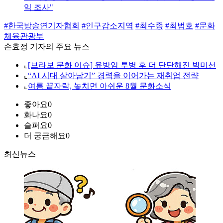
익 조사"
#한국방송연기자협회
#인구감소지역
#최수종
#최범호
#문화
체육관광부
손효정 기자의 주요 뉴스
⌞
[브라보 문화 이슈] 유방암 투병 후 더 단단해진 박미선
⌞
“AI 시대 살아남기” 경력을 이어가는 재취업 전략
⌞
여름 끝자락, 놓치면 아쉬운 8월 문화소식
좋아요
0
화나요
0
슬퍼요
0
더 궁금해요
0
최신뉴스