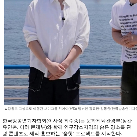
▲강원도 고성으로 여행간 보이그룹 위아이(WEi) 멤버인 김요한·김동한(한국방송연기자
한국방송연기자협회(이사장 최수종)는 문화체육관광부(장관
유인촌, 이하 문체부)와 함께 인구감소지역의 숨은 명소를 관
광 콘텐츠로 제작·홍보하는 ‘숨핫’ 프로젝트를 시작한다.