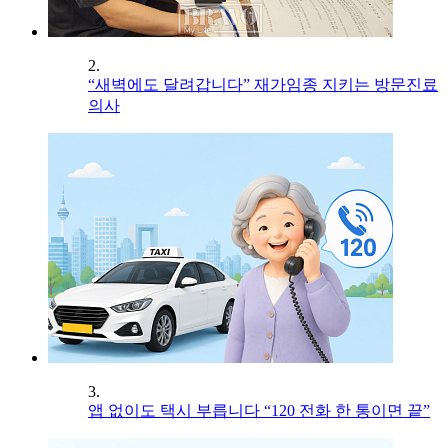
2.
“새벽에도 달려갑니다” 재가임종 지키는 방문진료
의사
3.
앱 없이도 택시 부릅니다 “120 전화 한 통이면 끝”