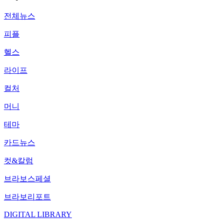
전체뉴스
피플
헬스
라이프
컬처
머니
테마
카드뉴스
컷&칼럼
브라보스페셜
브라보리포트
DIGITAL LIBRARY