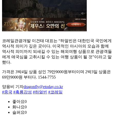
코레일관광개발 이건태 대표는 “하얼빈은 대한민국 국민에게
역사적 의미가 깊은 곳이다. 이국적인 아시아의 모습과 함께
역사적 의미까지 되새길 수 있는 해외여행 상품으로 관광객들
에게 애국심을 고취시킬 수 있는 여행 상품이 될 것”이라고 말
했다.
가격은 3박4일 상품 성인 79만9000원부터이며 2박3일 상품은
69만9000원 부터다. 1544-7755
양용비 기자
dragonfly@etoday.co.kr
#중국
#흑룡강성
#하얼빈
#코레일
좋아요
0
화나요
0
슬퍼요
0