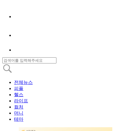
전체뉴스
피플
헬스
라이프
컬처
머니
테마