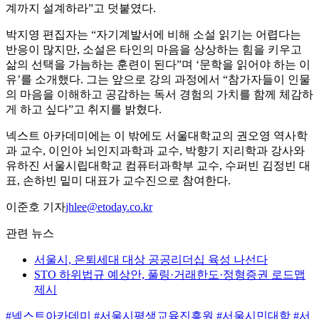
계까지 설계하라”고 덧붙였다.
박지영 편집자는 “자기계발서에 비해 소설 읽기는 어렵다는
반응이 많지만, 소설은 타인의 마음을 상상하는 힘을 키우고
삶의 선택을 가늠하는 훈련이 된다”며 ‘문학을 읽어야 하는 이
유’를 소개했다. 그는 앞으로 강의 과정에서 “참가자들이 인물
의 마음을 이해하고 공감하는 독서 경험의 가치를 함께 체감하
게 하고 싶다”고 취지를 밝혔다.
넥스트 아카데미에는 이 밖에도 서울대학교의 권오영 역사학
과 교수, 이인아 뇌인지과학과 교수, 박향기 지리학과 강사와
유하진 서울시립대학교 컴퓨터과학부 교수, 수퍼빈 김정빈 대
표, 손하빈 밑미 대표가 교수진으로 참여한다.
이준호 기자
jhlee@etoday.co.kr
관련 뉴스
서울시, 은퇴세대 대상 공공리더십 육성 나선다
STO 하위법규 예상안, 풀링·거래한도·정형증권 로드맵
제시
#넥스트아카데미
#서울시평생교육진흥원
#서울시민대학
#서