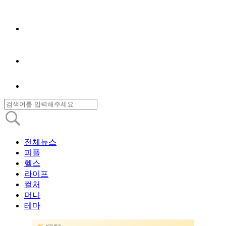
전체뉴스
피플
헬스
라이프
컬처
머니
테마