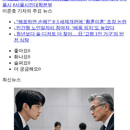
울시
#서울시민대학본부
이준호 기자의 주요 뉴스
⌞
“해로하면 손해?” 8·3 세제개편에 ‘황혼이혼’ 조장 논란
⌞
민간형 노인일자리 참여자, ‘배움 의지’도 높았다
⌞
청년보다 술·디저트 더 찾아… 日 '고령 1인 가구'의 반
전 식탁
좋아요
0
화나요
0
슬퍼요
0
더 궁금해요
0
최신뉴스