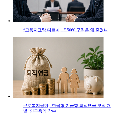
“고용지표랑 다르네…” 5060 구직은 왜 줄었나
근로복지공단, ‘한국형 기금형 퇴직연금 모델 개
발’ 연구용역 착수