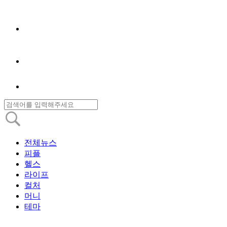
전체뉴스
피플
헬스
라이프
컬처
머니
테마