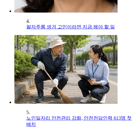
4.
팔자주름 생겨 고민이라면 지금 해야 할 일
5.
노인일자리 안전관리 강화, 안전전담인력 613명 첫
배치