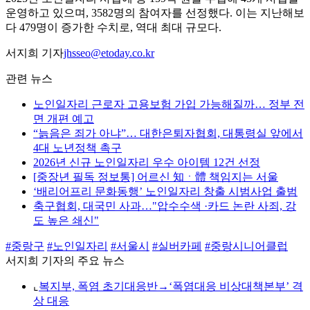
운영하고 있으며, 3582명의 참여자를 선정했다. 이는 지난해보
다 479명이 증가한 수치로, 역대 최대 규모다.
서지희 기자
jhsseo@etoday.co.kr
관련 뉴스
노인일자리 근로자 고용보험 가입 가능해질까… 정부 전
면 개편 예고
“늙음은 죄가 아냐”… 대한은퇴자협회, 대통령실 앞에서
4대 노년정책 촉구
2026년 신규 노인일자리 우수 아이템 12건 선정
[중장년 필독 정보통] 어르신 知ㆍ體 책임지는 서울
‘배리어프리 문화동행’ 노인일자리 창출 시범사업 출범
축구협회, 대국민 사과…"압수수색 ·카드 논란 사죄, 강
도 높은 쇄신"
#중랑구
#노인일자리
#서울시
#실버카페
#중랑시니어클럽
서지희 기자의 주요 뉴스
⌞
복지부, 폭염 초기대응반→‘폭염대응 비상대책본부’ 격
상 대응