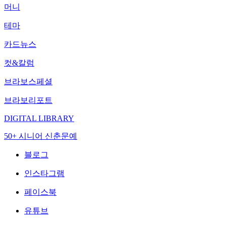
머니
테마
카드뉴스
컷&칼럼
브라보스페셜
브라보리포트
DIGITAL LIBRARY
50+ 시니어 신춘문예
블로그
인스타그램
페이스북
유튜브