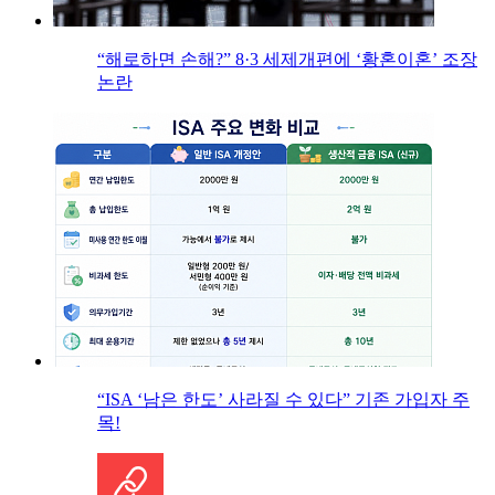
“해로하면 손해?” 8·3 세제개편에 ‘황혼이혼’ 조장
논란
“ISA ‘남은 한도’ 사라질 수 있다” 기존 가입자 주
목!