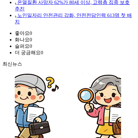
⌞
온열질환 사망자 62%가 80세 이상, 고령층 집중 보호
추진
⌞
노인일자리 안전관리 강화, 안전전담인력 613명 첫 배
치
좋아요
0
화나요
0
슬퍼요
0
더 궁금해요
0
최신뉴스