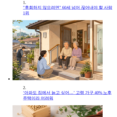
1.
"후회하지 않으려면" 60세 넘어 끊어내야 할 사람
1위
2.
‘아파도 집에서 늙고 싶어…’ 고령 가구 40% 노후
주택이라 어려워