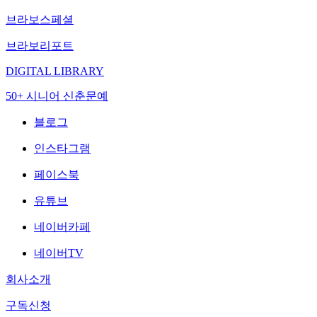
브라보스페셜
브라보리포트
DIGITAL LIBRARY
50+ 시니어 신춘문예
블로그
인스타그램
페이스북
유튜브
네이버카페
네이버TV
회사소개
구독신청