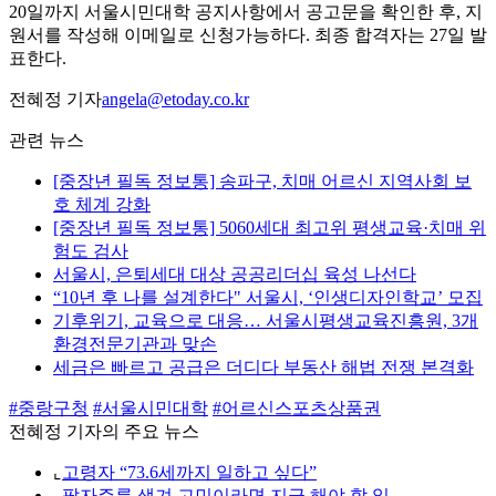
20일까지 서울시민대학 공지사항에서 공고문을 확인한 후, 지
원서를 작성해 이메일로 신청가능하다. 최종 합격자는 27일 발
표한다.
전혜정 기자
angela@etoday.co.kr
관련 뉴스
[중장년 필독 정보통] 송파구, 치매 어르신 지역사회 보
호 체계 강화
[중장년 필독 정보통] 5060세대 최고위 평생교육·치매 위
험도 검사
서울시, 은퇴세대 대상 공공리더십 육성 나선다
“10년 후 나를 설계한다" 서울시, ‘인생디자인학교’ 모집
기후위기, 교육으로 대응… 서울시평생교육진흥원, 3개
환경전문기관과 맞손
세금은 빠르고 공급은 더디다 부동산 해법 전쟁 본격화
#중랑구청
#서울시민대학
#어르신스포츠상품권
전혜정 기자의 주요 뉴스
⌞
고령자 “73.6세까지 일하고 싶다”
⌞
팔자주름 생겨 고민이라면 지금 해야 할 일