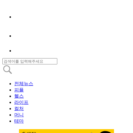
전체뉴스
피플
헬스
라이프
컬처
머니
테마