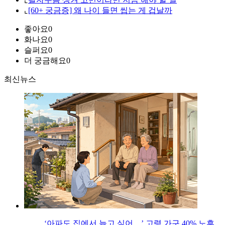
⌞
[60+ 궁금증] 왜 나이 들면 씹는 게 겁날까
좋아요
0
화나요
0
슬퍼요
0
더 궁금해요
0
최신뉴스
‘아파도 집에서 늙고 싶어…’ 고령 가구 40% 노후