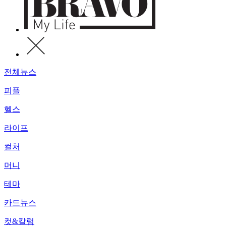
전체뉴스
피플
헬스
라이프
컬처
머니
테마
카드뉴스
컷&칼럼