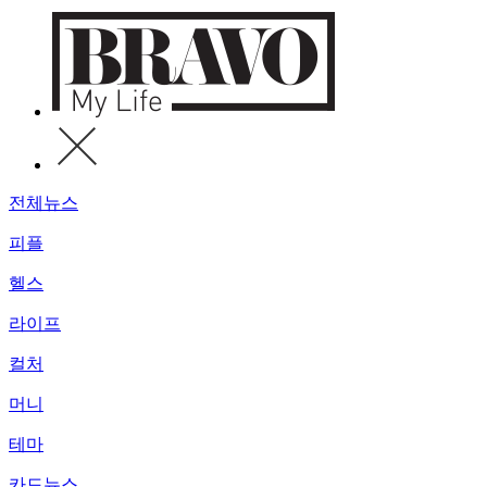
전체뉴스
피플
헬스
라이프
컬처
머니
테마
카드뉴스