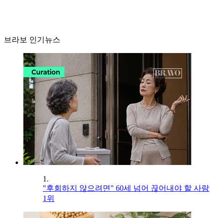
브라보 인기뉴스
1.
"후회하지 않으려면" 60세 넘어 끊어내야 할 사람
1위