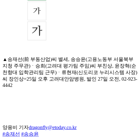
▲송재선(前 부동산업)씨 별세, 송승윤(고용노동부 서울북부
지청 주무관)ㆍ승희(고려대 평가팀 주임)씨 부친상, 윤장혁(순
천향대 입학관리팀 근무)ㆍ류현재(신도리코 누리시스템 사장)
씨 장인상=25일 오후 고려대안암병원, 발인 27일 오전, 02-923-
4442
양용비 기자
dragonfly@etoday.co.kr
#송재선
#송승윤