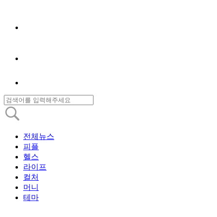
전체뉴스
피플
헬스
라이프
컬처
머니
테마