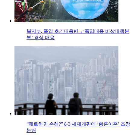
복지부, 폭염 초기대응반→‘폭염대응 비상대책본
부’ 격상 대응
“해로하면 손해?” 8·3 세제개편에 ‘황혼이혼’ 조장
논란