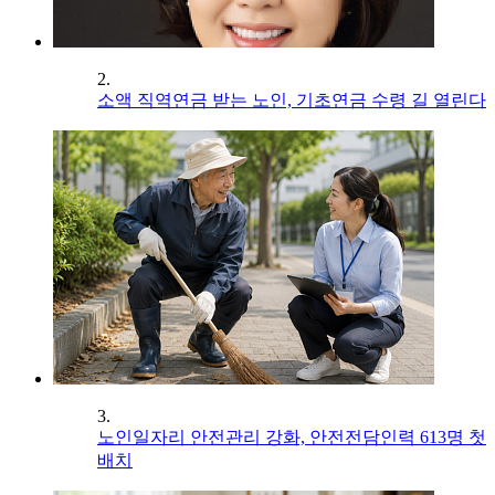
2.
소액 직역연금 받는 노인, 기초연금 수령 길 열린다
3.
노인일자리 안전관리 강화, 안전전담인력 613명 첫
배치