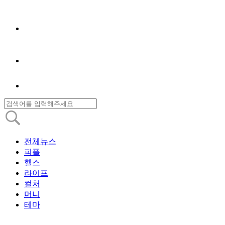
전체뉴스
피플
헬스
라이프
컬처
머니
테마