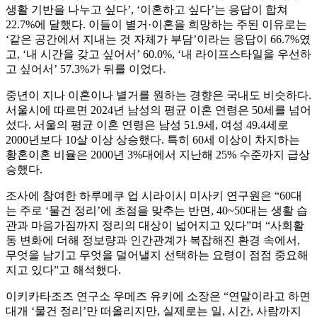
생활 기반을 나누고 싶다’, ‘이혼하고 싶다’는 응답이 합쳐
22.7%에 달했다. 이들이 별거·이혼을 희망하는 주된 이유로는
‘같은 공간에서 지내는 것 자체가 부담’이라는 응답이 66.7%였
고, ‘내 시간을 갖고 싶어서’ 60.0%, ‘내 라이프스타일을 우선하
고 싶어서’ 57.3%가 뒤를 이었다.
중년이 지나 이혼이나 별거를 원하는 경향은 국내도 비슷하다.
서울시에 따르면 2024년 남성의 평균 이혼 연령은 50세를 넘어
섰다. 서울의 평균 이혼 연령은 남성 51.9세, 여성 49.4세로
2000년보다 10살 이상 상승했다. 특히 60세 이상이 차지하는
황혼이혼 비율은 2000년 3%대에서 지난해 25% 수준까지 급상
승했다.
조사에 참여한 하루메쿠 업 시라이시 미사키 연구원은 “60대
는 주로 ‘물건 정리’에 초점을 맞추는 반면, 40~50대는 생활 습
관과 마음가짐까지 정리의 대상이 넓어지고 있다”며 “사회활
동 변화에 더해 정보량과 인간관계가 복잡해진 환경 속에서,
무엇을 남기고 무엇을 덜어낼지 선택하는 요령이 점점 중요해
지고 있다”고 해석했다.
이키카타조즈 연구소 우메즈 유키에 소장은 “연말이라고 하면
대개 ‘물건 정리’만 떠올리지만, 실제로는 일, 시간, 사람까지