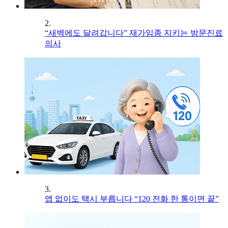
2.
“새벽에도 달려갑니다” 재가임종 지키는 방문진료
의사
3.
앱 없이도 택시 부릅니다 “120 전화 한 통이면 끝”