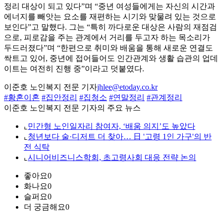
정리 대상이 되고 있다”며 “중년 여성들에게는 자신의 시간과
에너지를 빼앗는 요소를 재편하는 시기와 맞물려 있는 것으로
보인다”고 말했다. 그는 “특히 까다로운 대상은 사람의 재점검
으로, 피로감을 주는 관계에서 거리를 두고자 하는 목소리가
두드러졌다”며 “한편으로 취미와 배움을 통해 새로운 연결도
싹트고 있어, 중년에 접어들어도 인간관계와 생활 습관의 업데
이트는 여전히 진행 중”이라고 덧붙였다.
이준호 노인복지 전문 기자
jhlee@etoday.co.kr
#황혼이혼
#집안정리
#집청소
#연말정리
#관계정리
이준호 노인복지 전문 기자의 주요 뉴스
⌞
민간형 노인일자리 참여자, ‘배움 의지’도 높았다
⌞
청년보다 술·디저트 더 찾아… 日 '고령 1인 가구'의 반
전 식탁
⌞
시니어비즈니스학회, 초고령사회 대응 전략 논의
좋아요
0
화나요
0
슬퍼요
0
더 궁금해요
0