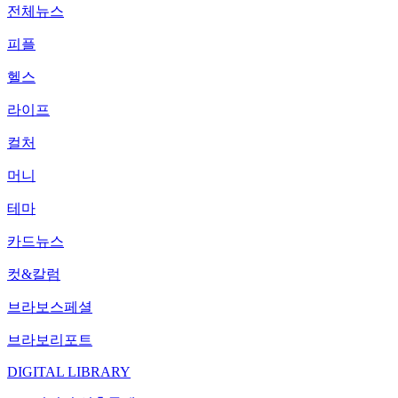
전체뉴스
피플
헬스
라이프
컬처
머니
테마
카드뉴스
컷&칼럼
브라보스페셜
브라보리포트
DIGITAL LIBRARY