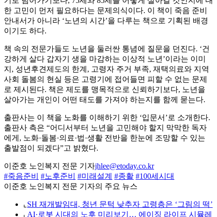
기로 넘어가기보다, 75세와 85세를 어떻게 살아갈 것인지에 대
한 고민이 먼저 필요하다는 문제의식이다. 이 책이 죽음 준비
안내서가 아니라 ‘노년의 시간’을 다루는 책으로 기획된 배경
이기도 하다.
책 속의 전문가들도 노년을 둘러싼 통념에 질문을 던진다. ‘건
강하게 살다 갑자기 생을 마감하는 이상적 노년’이라는 이미
지, 성년후견제도의 한계, 고령자 주거 부족, 재택의료와 지역
사회 돌봄의 현실 등은 고령기에 접어들면 피할 수 없는 문제
로 제시된다. 책은 제도를 맹목적으로 신뢰하기보다, 노년을
살아가는 개인이 어떤 태도를 가져야 하는지를 함께 묻는다.
출판사는 이 책을 노화를 이해하기 위한 ‘입문서’로 소개한다.
출판사 측은 “어디서부터 노년을 고민해야 할지 막막한 독자
에게, 노화·돌봄·의료·법·생활 전반을 한눈에 조망할 수 있는
출발점이 되겠다”고 밝혔다.
이준호 노인복지 전문 기자
jhlee@etoday.co.kr
#죽음준비
#노후준비
#미래설계
#종활
#100세시대
이준호 노인복지 전문 기자의 주요 뉴스
⌞
SH 재개발임대, 청년 문턱 낮추자 고령층은 ‘그림의 떡’
⌞
AI·로봇 시대의 노후 미리보기… 에이징 라이프 시뮬레