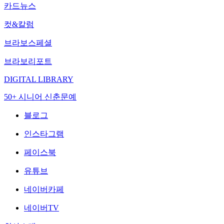
카드뉴스
컷&칼럼
브라보스페셜
브라보리포트
DIGITAL LIBRARY
50+ 시니어 신춘문예
블로그
인스타그램
페이스북
유튜브
네이버카페
네이버TV