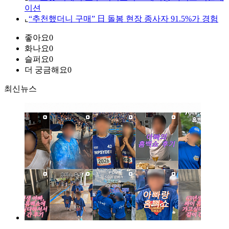
이션
⌞
“추천했더니 구매” 日 돌봄 현장 종사자 91.5%가 경험
좋아요
0
화나요
0
슬퍼요
0
더 궁금해요
0
최신뉴스