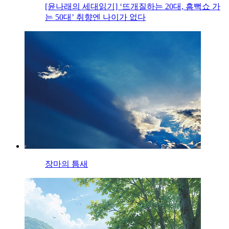
[윤나래의 세대읽기] ‘뜨개질하는 20대, 흠뻑쇼 가
는 50대’ 취향엔 나이가 없다
장마의 틈새