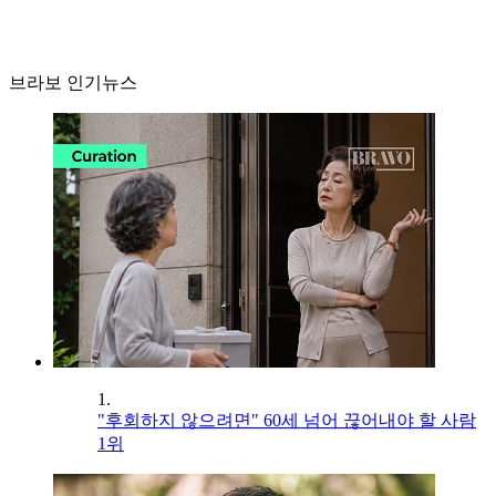
브라보 인기뉴스
1.
"후회하지 않으려면" 60세 넘어 끊어내야 할 사람
1위