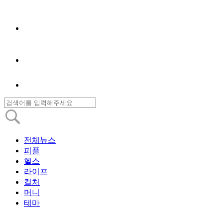
전체뉴스
피플
헬스
라이프
컬처
머니
테마