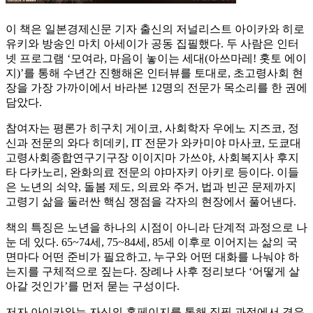
이 책은 일본경제신문 기자 출신의 저널리스트 아이카와 히로
유키와 방송인 마치 아세이가 공동 집필했다. 두 사람은 인터
넷 프로그램 ‘모여라, 마음이 놓이는 세대(아쓰마레! 홋토 에이
지)’를 통해 수년간 진행해온 인터뷰를 토대로, 초고령사회 현
장을 가장 가까이에서 바라본 12명의 전문가 목소리를 한 권에
담았다.
참여자는 평론가 히구치 게이코, 사회학자 우에노 지즈코, 정
신과 전문의 와다 히데키, IT 전문가 와카미야 마사코, 도쿄대
고령사회종합연구기구장 이이지마 가쓰야, 사회복지사 후지
타 다카노리, 완화의료 전문의 야마자키 아키로 등이다. 이들
은 노년의 쇠약, 돌봄 제도, 의료와 주거, 법과 빈곤 문제까지
고령기 삶을 둘러싼 핵심 쟁점을 각자의 현장에서 풀어낸다.
책의 특징은 노년을 하나의 시점이 아니라 단계적 과정으로 나
눈 데 있다. 65~74세, 75~84세, 85세 이후로 이어지는 삶의 국
면마다 어떤 준비가 필요하고, 누구와 어떤 대화를 나눠야 하
는지를 구체적으로 짚는다. 장례나 사후 정리보다 ‘어떻게 살
아갈 것인가’를 먼저 묻는 구성이다.
저자 아이카와는 자신의 홈페이지를 통해 집필 과정에서 겪은