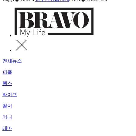
전체뉴스
피플
헬스
라이프
컬처
머니
테마