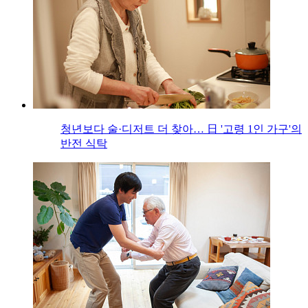
청년보다 술·디저트 더 찾아… 日 '고령 1인 가구'의
반전 식탁