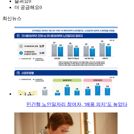
슬퍼요
0
더 궁금해요
0
최신뉴스
민간형 노인일자리 참여자, ‘배움 의지’도 높았다