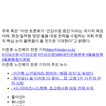
주최 측은 “이번 토론회가 ‘건강수명 증진’이라는 국가적 목표
아래, 현장 밀착형 영양·돌봄 대응 전략을 수립하는 국회 차원
의 핵심 논의 플랫폼이 될 것으로 기대한다”고 밝혔다.
이준호 노인복지 전문 기자
jhlee@etoday.co.kr
#기대수명
#건강수명
#건강수명5080국민운동본부
#돌봄정책
#돌봄통합지원법
이준호 노인복지 전문 기자의 주요 뉴스
⌞
민간형 노인일자리 참여자, ‘배움 의지’도 높았다
⌞
청년보다 술·디저트 더 찾아… 日 '고령 1인 가구'의 반
전 식탁
⌞
시니어비즈니스학회, 초고령사회 대응 전략 논의
좋아요
0
화나요
0