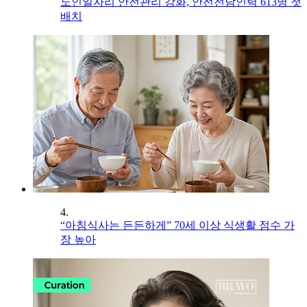
노인일자리 안전관리 강화, 안전전담인력 613명 첫
배치
4.
“아침식사는 든든하게” 70세 이상 식생활 점수 가
장 높아