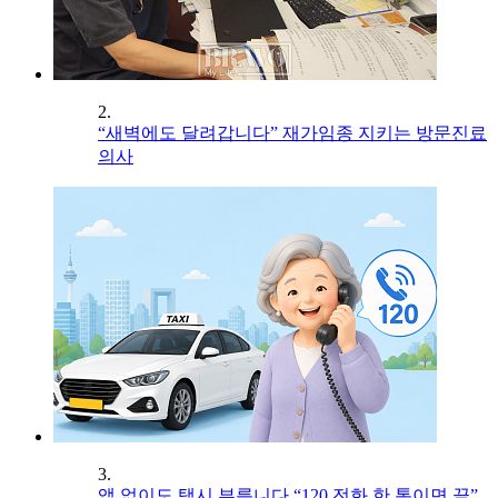
2.
“새벽에도 달려갑니다” 재가임종 지키는 방문진료
의사
3.
앱 없이도 택시 부릅니다 “120 전화 한 통이면 끝”