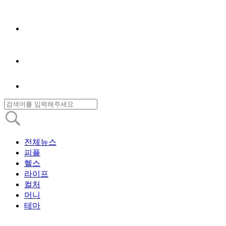
전체뉴스
피플
헬스
라이프
컬처
머니
테마