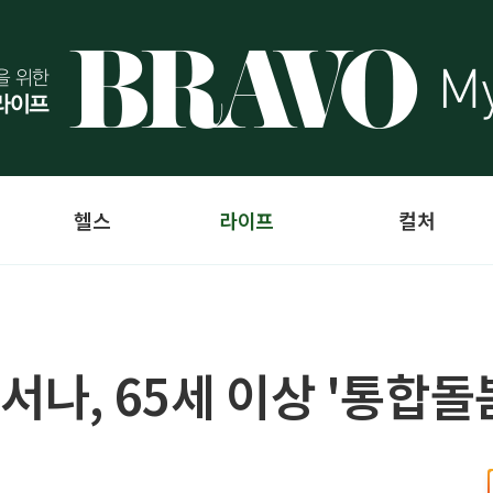
헬스
라이프
컬처
서나, 65세 이상 '통합돌