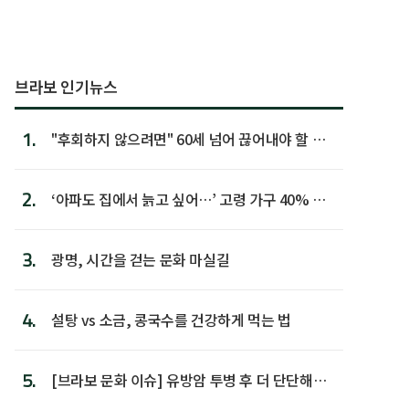
브라보 인기뉴스
1.
"후회하지 않으려면" 60세 넘어 끊어내야 할 사
람 1위
2.
‘아파도 집에서 늙고 싶어…’ 고령 가구 40% 노
후 주택이라 어...
3.
광명, 시간을 걷는 문화 마실길
4.
설탕 vs 소금, 콩국수를 건강하게 먹는 법
5.
[브라보 문화 이슈] 유방암 투병 후 더 단단해진
박미선