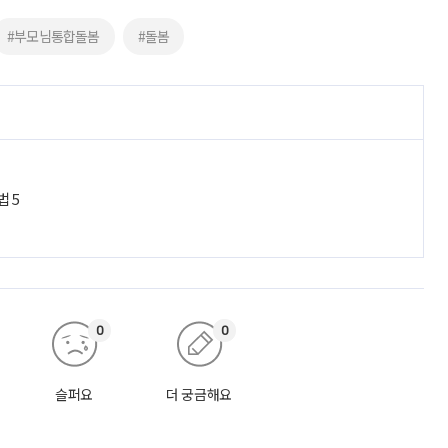
#부모님통합돌봄
#돌봄
법 5
0
0
슬퍼요
더 궁금해요