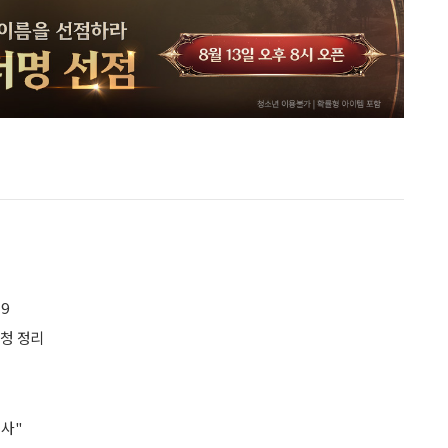
9
신청 정리
리
조사"