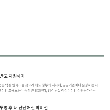
담받고 지원하자
년은 막상 일자리를 찾으려 해도 정부와 지자체, 공공기관마다 운영하는 사
원한다면 고용노동부 중장년내일센터, 경력 단절 여성이라면 성평등가족부
득을 함께 원한다면 보건복지부 노인일자리사업이 출발점이 될 수 있다.
 활용하는 것만으로도 새로운 일을 시작하는 문턱이 훨씬 낮아진다. 취업
 국민취업지원제도 구직활동이 쉽지 않은 사람을 위한 제도다. 개인별 취
 투병 후 더 단단해진 박미선