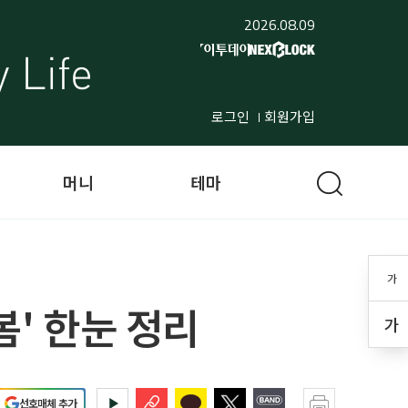
2026.08.09
로그인
회원가입
머니
테마
가
봄' 한눈 정리
가
선호매체 추가