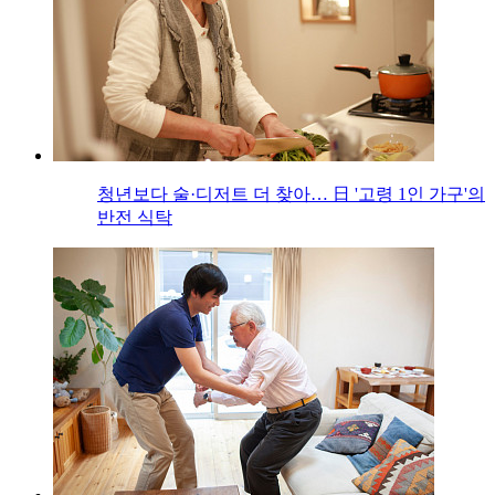
청년보다 술·디저트 더 찾아… 日 '고령 1인 가구'의
반전 식탁