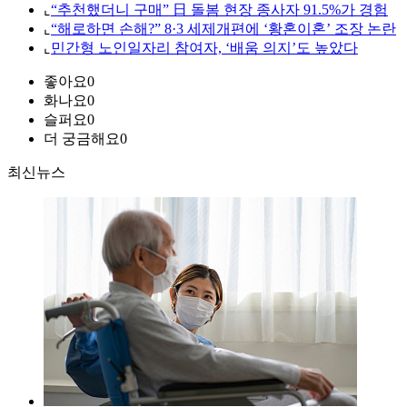
⌞
“추천했더니 구매” 日 돌봄 현장 종사자 91.5%가 경험
⌞
“해로하면 손해?” 8·3 세제개편에 ‘황혼이혼’ 조장 논란
⌞
민간형 노인일자리 참여자, ‘배움 의지’도 높았다
좋아요
0
화나요
0
슬퍼요
0
더 궁금해요
0
최신뉴스