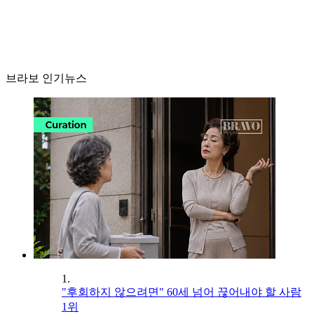
브라보 인기뉴스
1.
"후회하지 않으려면" 60세 넘어 끊어내야 할 사람
1위