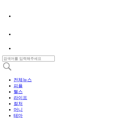
전체뉴스
피플
헬스
라이프
컬처
머니
테마