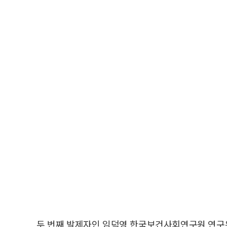
두 번째 발제자인 임덕영 한국보건사회연구원 연구위