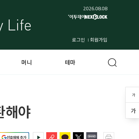
2026.08.08
로그인
회원가입
머니
테마
가
환해야
가
선호매체 추가