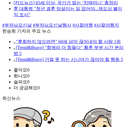
[카드뉴스] 65세 이상, 국가가 맡는 ‘치매머니’ 총정리
李 대통령 "청년 결혼 망설이는 일 없어야...제도상 불이
익 조사"
#부처님오신날
#부처님오신날행사
#사찰여행
#사찰여행지
한승희 기자의 주요 뉴스
⌞
"후회하지 않으려면" 60세 넘어 끊어내야 할 사람 1위
⌞
[Trend&Bravo] "함께라 더 힘들다" 황혼 부부 시간 분리
법 5
⌞
[Trend&Bravo] 거절 못 하는 시니어가 끊어야 할 행동 5
좋아요
0
화나요
0
슬퍼요
0
더 궁금해요
0
최신뉴스