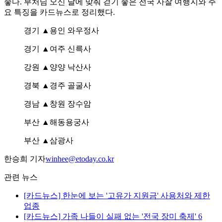
좋다. 부처님 오신 날에 맞춰 걷기 좋은 전국 사찰 여행지와 주
요 특징을 카드뉴스로 정리했다.
경기 ▲용인 와우정사
경기 ▲여주 신륵사
강원 ▲양양 낙산사
경북 ▲경주 골굴사
경남 ▲창원 장수암
부산 ▲해동용궁사
부산 ▲삼광사
한승희 기자
winhee@etoday.co.kr
관련 뉴스
[카드뉴스] 한눈에 보는 '고유가 지원금' 사용처와 제한
업종
[카드뉴스] 가족 나들이 실패 없는 '전국 장미 축제' 6