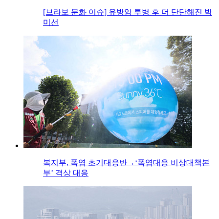
[브라보 문화 이슈] 유방암 투병 후 더 단단해진 박
미선
복지부, 폭염 초기대응반→‘폭염대응 비상대책본
부’ 격상 대응