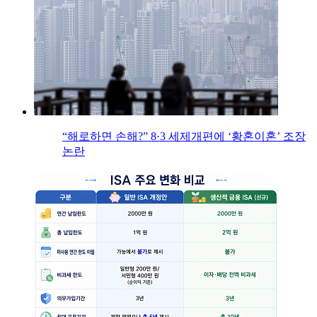
“해로하면 손해?” 8·3 세제개편에 ‘황혼이혼’ 조장
논란