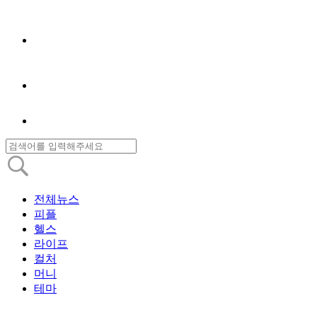
전체뉴스
피플
헬스
라이프
컬처
머니
테마