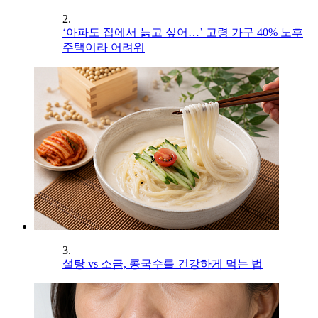
2.
‘아파도 집에서 늙고 싶어…’ 고령 가구 40% 노후
주택이라 어려워
3.
설탕 vs 소금, 콩국수를 건강하게 먹는 법