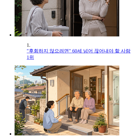
1.
"후회하지 않으려면" 60세 넘어 끊어내야 할 사람
1위