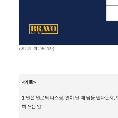
(이미지=이은숙 기자)
<가로>
1
열은 열로써 다스림. 열이 날 때 땀을 낸다든지,
히 쓰는 말.