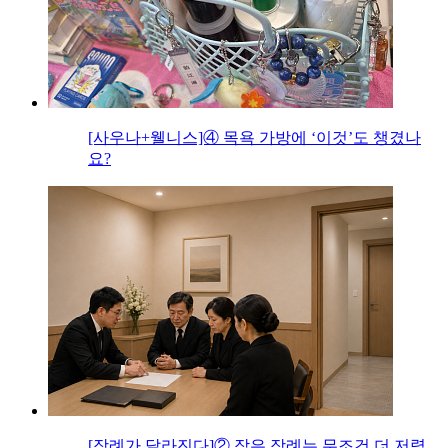
[사우나+웰니스]④ 목욕 가방에 ‘이것’도 챙겼나
요?
[장례가 달라진다]② 작은 장례는 무조건 더 저렴