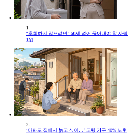
1.
"후회하지 않으려면" 60세 넘어 끊어내야 할 사람
1위
2.
‘아파도 집에서 늙고 싶어…’ 고령 가구 40% 노후