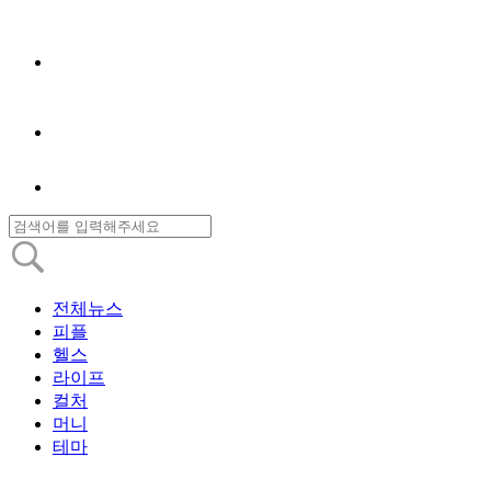
전체뉴스
피플
헬스
라이프
컬처
머니
테마