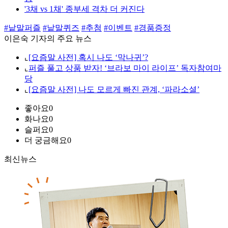
'3채 vs 1채' 종부세 격차 더 커진다
#낱말퍼즐
#낱말퀴즈
#추첨
#이벤트
#경품증정
이은숙 기자의 주요 뉴스
⌞
[요즘말 사전] 혹시 나도 ‘막나귀’?
⌞
퍼즐 풀고 상품 받자! ‘브라보 마이 라이프’ 독자참여마
당
⌞
[요즘말 사전] 나도 모르게 빠진 관계, ‘파라소셜’
좋아요
0
화나요
0
슬퍼요
0
더 궁금해요
0
최신뉴스