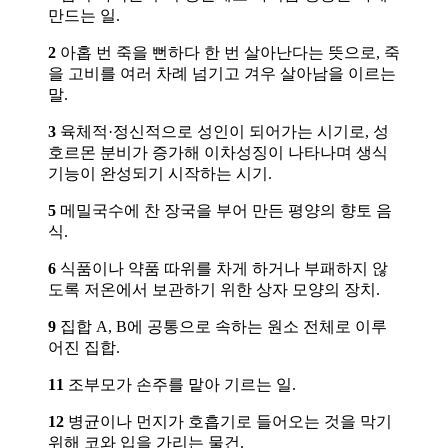
만드는 일.
2
아홉 번 죽을 뻔하다 한 번 살아난다는 뜻으로, 죽
을 고비를 여러 차례 넘기고 겨우 살아남을 이르는
말.
3
육체적·정신적으로 성인이 되어가는 시기로, 성
호르몬 분비가 증가해 이차성징이 나타나며 생식
기능이 완성되기 시작하는 시기.
5
메밀국수에 찬 장국을 부어 만든 평양의 향토 음
식.
6
식품이나 약품 따위를 차게 하거나 부패하지 않
도록 저온에서 보관하기 위한 상자 모양의 장치.
9
집합 A, B에 공통으로 속하는 원소 전체로 이루
어진 집합.
11
조부모가 손주를 맡아 기르는 일.
12
병균이나 먼지가 호흡기로 들어오는 것을 막기
위해 코와 입을 가리는 물건.