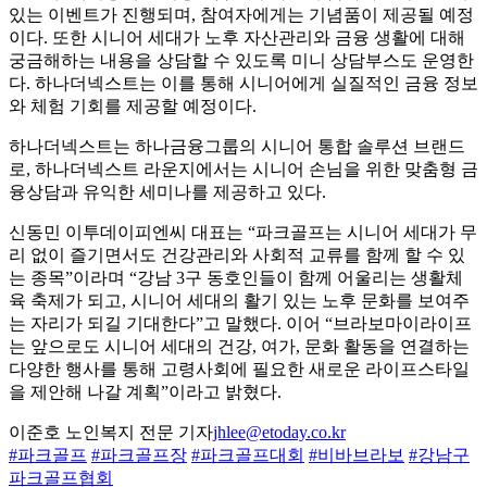
있는 이벤트가 진행되며, 참여자에게는 기념품이 제공될 예정
이다. 또한 시니어 세대가 노후 자산관리와 금융 생활에 대해
궁금해하는 내용을 상담할 수 있도록 미니 상담부스도 운영한
다. 하나더넥스트는 이를 통해 시니어에게 실질적인 금융 정보
와 체험 기회를 제공할 예정이다.
하나더넥스트는 하나금융그룹의 시니어 통합 솔루션 브랜드
로, 하나더넥스트 라운지에서는 시니어 손님을 위한 맞춤형 금
융상담과 유익한 세미나를 제공하고 있다.
신동민 이투데이피엔씨 대표는 “파크골프는 시니어 세대가 무
리 없이 즐기면서도 건강관리와 사회적 교류를 함께 할 수 있
는 종목”이라며 “강남 3구 동호인들이 함께 어울리는 생활체
육 축제가 되고, 시니어 세대의 활기 있는 노후 문화를 보여주
는 자리가 되길 기대한다”고 말했다. 이어 “브라보마이라이프
는 앞으로도 시니어 세대의 건강, 여가, 문화 활동을 연결하는
다양한 행사를 통해 고령사회에 필요한 새로운 라이프스타일
을 제안해 나갈 계획”이라고 밝혔다.
이준호 노인복지 전문 기자
jhlee@etoday.co.kr
#파크골프
#파크골프장
#파크골프대회
#비바브라보
#강남구
파크골프협회