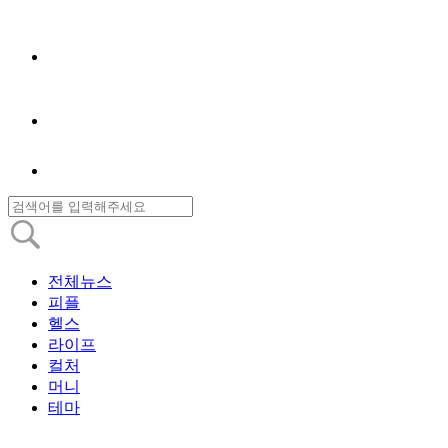
전체뉴스
피플
헬스
라이프
컬처
머니
테마