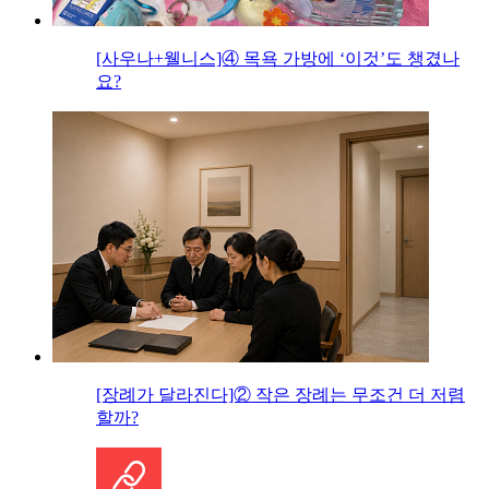
[사우나+웰니스]④ 목욕 가방에 ‘이것’도 챙겼나
요?
[장례가 달라진다]② 작은 장례는 무조건 더 저렴
할까?