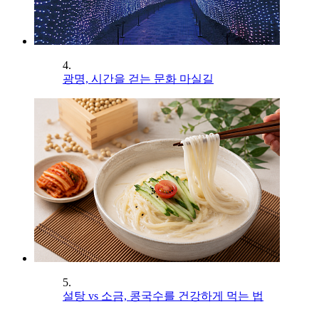
4.
광명, 시간을 걷는 문화 마실길
5.
설탕 vs 소금, 콩국수를 건강하게 먹는 법