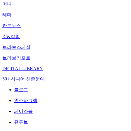
머니
테마
카드뉴스
컷&칼럼
브라보스페셜
브라보리포트
DIGITAL LIBRARY
50+ 시니어 신춘문예
블로그
인스타그램
페이스북
유튜브