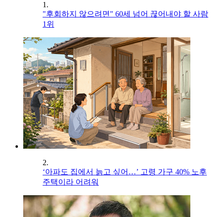
1.
"후회하지 않으려면" 60세 넘어 끊어내야 할 사람
1위
2.
‘아파도 집에서 늙고 싶어…’ 고령 가구 40% 노후
주택이라 어려워