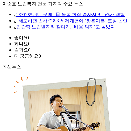
이준호 노인복지 전문 기자의 주요 뉴스
⌞
“추천했더니 구매” 日 돌봄 현장 종사자 91.5%가 경험
⌞
“해로하면 손해?” 8·3 세제개편에 ‘황혼이혼’ 조장 논란
⌞
민간형 노인일자리 참여자, ‘배움 의지’도 높았다
좋아요
0
화나요
0
슬퍼요
0
더 궁금해요
0
최신뉴스