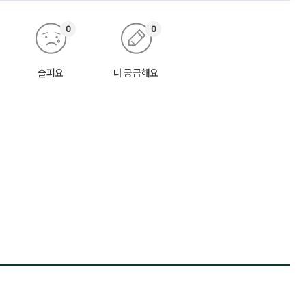
0
0
슬퍼요
더 궁금해요