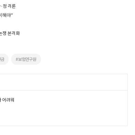
·정 격론
확히해야”
 논쟁 본격화
연금
#보험연구원
라 어려워