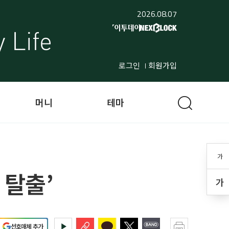
2026.08.07
로그인
회원가입
머니
테마
가
 탈출’
가
선호매체 추가