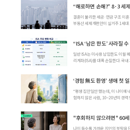
“해로하면 손해?” 8·3 세
결혼이 불리한 세금·연금 구조 이혼 
부동산 세제개편안이 실거주 1세대 1
고령 부부에게는 혼인을 유지하는 
세는 개인별로 부과하지만, 1세대 
부가 각자 집 한 채씩을 보유하면 한
“ISA ‘남은 한도’ 사라질 
일반 ISA는 미사용 납입한도 이월 
리계좌(ISA)를 대폭 손질한다. 국
금융 ISA’를 새로 만들고, 일정 
기존 ISA 가입자라면 이번 개편안에
기 때문이다. 지난 3일 발표된 세제
‘경험 無도 환영’ 생애 첫 
“평생 집안일만 했는데, 이 나이에 
험하지 않은 사람, 10~20년의 경
찾고 이력서를 쓰는 일부터 출퇴근, 
보다 부담을 낮춘 진입 경로다. 통계 
경험이 풍부한 고령자는 중요한 국
"후회하지 않으려면" 60세
나이 들수록 가까운 지인의 부탁을 