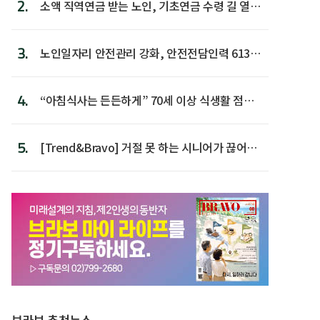
2.
소액 직역연금 받는 노인, 기초연금 수령 길 열린
다
3.
노인일자리 안전관리 강화, 안전전담인력 613명
첫 배치
4.
“아침식사는 든든하게” 70세 이상 식생활 점수
가장 높아
5.
[Trend&Bravo] 거절 못 하는 시니어가 끊어야
할 행동 5
브라보 추천뉴스