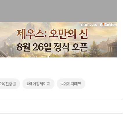
교육진흥원
#에이징세이지
#에이지테크