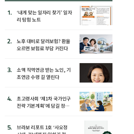
1.
‘내게 맞는 일자리 찾기’ 일자
리 탐험 노트
2.
노후 대비로 달러보험? 환율
오르면 보험료 부담 커진다
3.
소액 직역연금 받는 노인, 기
초연금 수령 길 열린다
4.
초고령사회 ‘제1차 국가인구
전략 기본계획’에 담길 정책
은
5.
브라보 리포트 1호 ‘사오정