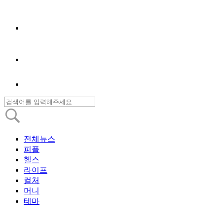
전체뉴스
피플
헬스
라이프
컬처
머니
테마