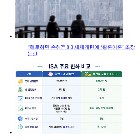
“해로하면 손해?” 8·3 세제개편에 ‘황혼이혼’ 조장
논란