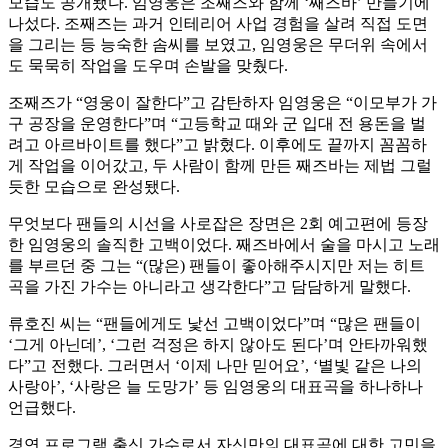
모습도 공개됐다. 임영웅은 조째즈와 함께 ‘째즈바’ 만들기에
나섰다. 조째즈는 과거 인테리어 사업 경험을 살려 직접 도면
을 그리는 등 능숙한 솜씨를 보였고, 임영웅은 무더위 속에서
도 묵묵히 작업을 도우며 손발을 맞췄다.
조째즈가 “영웅이 잘한다”고 감탄하자 임영웅은 “이모부가 가
구 공장을 운영한다”며 “고등학교 때와 군 입대 전 용돈을 벌
려고 아르바이트를 했다”고 밝혔다. 이후에도 끝까지 꼼꼼하
게 작업을 이어갔고, 두 사람이 함께 만든 째즈바는 제법 그럴
듯한 모습으로 완성됐다.
무엇보다 팬들의 시선을 사로잡은 장면은 2회 예고편에 등장
한 임영웅의 솔직한 고백이었다. 째즈바에서 술을 마시고 노래
를 부르던 중 그는 “(많은) 팬들이 좋아해주시지만 저는 히트
곡을 가진 가수는 아니라고 생각한다”고 담담하게 말했다.
류호진 씨는 “팬들에게도 낯선 고백이었다”며 “많은 팬들이
‘그게 아닌데’, ‘그런 걱정은 하지 않아도 된다’며 안타까워했
다”고 전했다. 그러면서 ‘이제 나만 믿어요’, ‘별빛 같은 나의
사랑아’, ‘사랑은 늘 도망가’ 등 임영웅의 대표곡을 하나하나
언급했다.
경연 프로그램 출신 가수로서 자신만의 대표곡에 대한 고민을