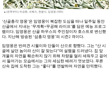
▲(왼쪽부터) 허경환, 조째즈, 현봉식, 임영웅.(SBS)
‘산골총각 영웅’은 임영웅이 복잡한 도심을 떠나 일주일 동안
산골에서 지내는 ‘무계획×무공해 라이프’를 담은 예능 프로그
램이다. 임영웅은 산골 하우스의 주인장이자 호스트로 변신했
다. 지난해 방송된 ‘섬총각 영웅’의 시즌2 격이다.
임영웅은 반려견 시월이와 단둘이 산으로 향했다. 그는 “산 시
골에 살던 놈이라 산이 잘 맞는다”며 설렘을 드러냈다. 집 앞
개울의 자연을 훼손하지 않기 위해 차량을 멀리 세워두고 걸어
서 들어가는 모습에서는 그의 세심한 배려가 엿보였다. 푸른
산속 집에 도착한 그는 “좋다”를 연발하며 자연을 만끽했다.