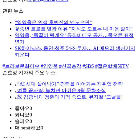
관련 뉴스
“임영웅은 인생 후반전의 엔도르핀”
꽃중년 트로트 열광 이유 “자식도 모르는 내 마음 알아”
임영웅, ‘들꽃이 될게요’ 뮤직비디오 공개…물오른 표정
연기
SK하이닉스, 용인·청주 54조 투자… AI 메모리 생산기지
키운다
#브라보문화이슈
#임영웅
#산골총각
#SBS
#젊은할배59TV
손효정 기자의 주요 뉴스
⌞
“AI 시대 살아남기” 경력을 이어가는 재취업 전략
⌞
여름 끝자락, 놓치면 아쉬운 8월 문화소식
⌞
故 김광석과 청춘의 기억 속으로, 뮤지컬 ‘그날들’
좋아요
0
화나요
0
슬퍼요
0
더 궁금해요
0