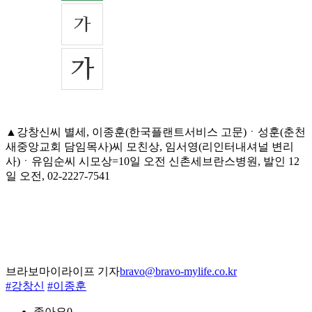
▲강창신씨 별세, 이종훈(한국플랜트서비스 고문)ㆍ성훈(춘천
새중앙교회 담임목사)씨 모친상, 임서영(리인터내셔널 변리
사)ㆍ유임순씨 시모상=10일 오전 신촌세브란스병원, 발인 12
일 오전, 02-2227-7541
브라보마이라이프 기자
bravo@bravo-mylife.co.kr
#강창신
#이종훈
좋아요
0