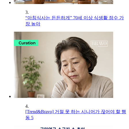
3.
“아침식사는 든든하게” 70세 이상 식생활 점수 가
장 높아
4.
[Trend&Bravo] 거절 못 하는 시니어가 끊어야 할 행
동 5