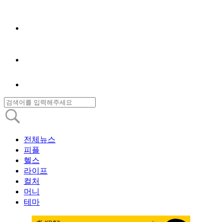
전체뉴스
피플
헬스
라이프
컬처
머니
테마