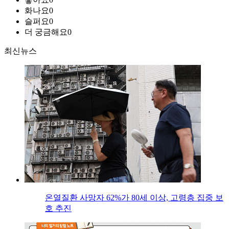
화나요
0
슬퍼요
0
더 궁금해요
0
최신뉴스
온열질환 사망자 62%가 80세 이상, 고령층 집중 보
호 추진