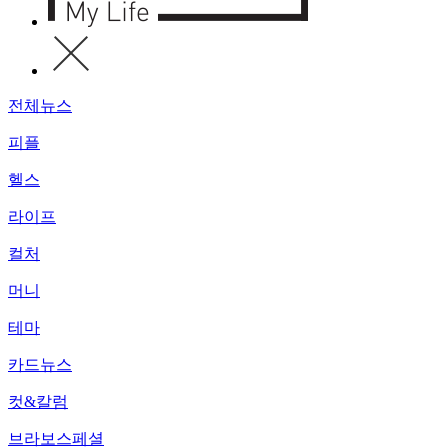
전체뉴스
피플
헬스
라이프
컬처
머니
테마
카드뉴스
컷&칼럼
브라보스페셜