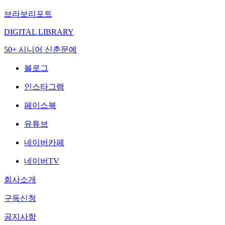
브라보리포트
DIGITAL LIBRARY
50+ 시니어 신춘문예
블로그
인스타그램
페이스북
유튜브
네이버카페
네이버TV
회사소개
구독신청
공지사항