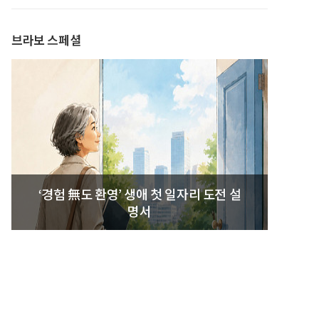
발간
브라보 스페셜
‘경험 無도 환영’ 생애 첫 일자리 도전 설
명서