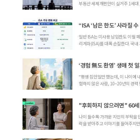
부동산 세제개편안이 실거주 1세대 1
고령 부부에게는 혼인을 유지하는 
세는 개인별로 부과하지만, 1세대 
부가 각자 집 한 채씩을 보유하면 한
“ISA ‘남은 한도’ 사라질 
일반 ISA는 미사용 납입한도 이월 
리계좌(ISA)를 대폭 손질한다. 국
금융 ISA’를 새로 만들고, 일정 
기존 ISA 가입자라면 이번 개편안에
기 때문이다. 지난 3일 발표된 세제
‘경험 無도 환영’ 생애 첫 
“평생 집안일만 했는데, 이 나이에 
험하지 않은 사람, 10~20년의 경
찾고 이력서를 쓰는 일부터 출퇴근, 
보다 부담을 낮춘 진입 경로다. 통계 
경험이 풍부한 고령자는 중요한 국
"후회하지 않으려면" 60세
나이 들수록 가까운 지인의 부탁을 
락을 받아주고 이야기를 들어주지만,
평소에는 무심하다가 필요할 때만 
관계가 아닌 편리한 도움이나 감정의