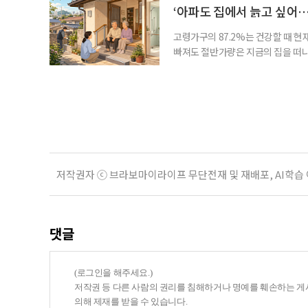
게 여기며, 거절하는 순간 태도를 
‘아파도 집에서 늙고 싶어…
다
고령가구의 87.2%는 건강할 때 현
빠져도 절반가량은 지금의 집을 떠나
공급에 무게가 실려 있다. 통합돌봄
지원 체계를 구축해야 한다는 제언이 
여름호에 실린 ‘통합돌봄 시행에 따른
저작권자 ⓒ 브라보마이라이프 무단전재 및 재배포, AI학습
댓글