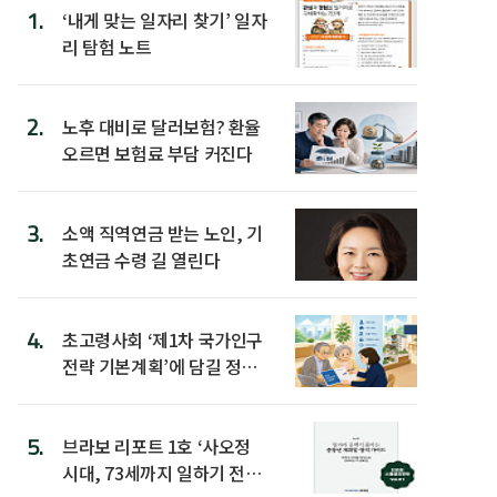
1.
‘내게 맞는 일자리 찾기’ 일자
리 탐험 노트
2.
노후 대비로 달러보험? 환율
오르면 보험료 부담 커진다
3.
소액 직역연금 받는 노인, 기
초연금 수령 길 열린다
4.
초고령사회 ‘제1차 국가인구
전략 기본계획’에 담길 정책
은
5.
브라보 리포트 1호 ‘사오정
시대, 73세까지 일하기 전략’