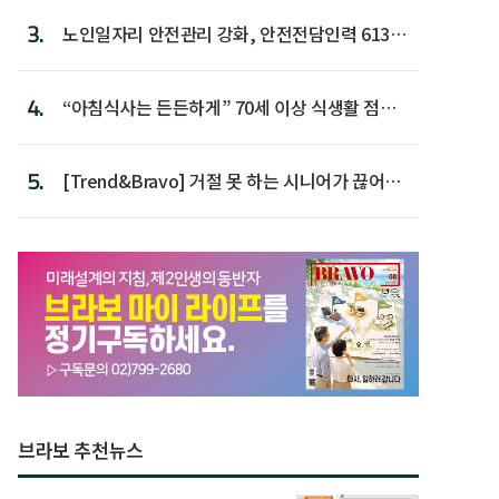
3.
노인일자리 안전관리 강화, 안전전담인력 613명
첫 배치
4.
“아침식사는 든든하게” 70세 이상 식생활 점수
가장 높아
5.
[Trend&Bravo] 거절 못 하는 시니어가 끊어야
할 행동 5
브라보 추천뉴스