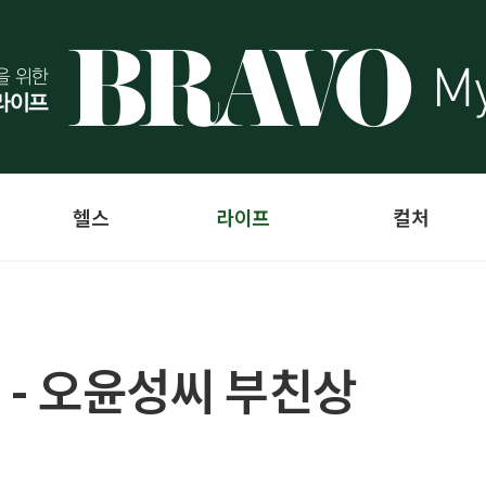
헬스
라이프
컬처
 - 오윤성씨 부친상