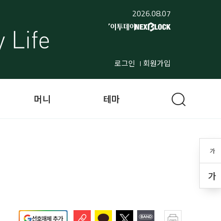
2026.08.07
로그인
회원가입
머니
테마
가
가
선호매체 추가