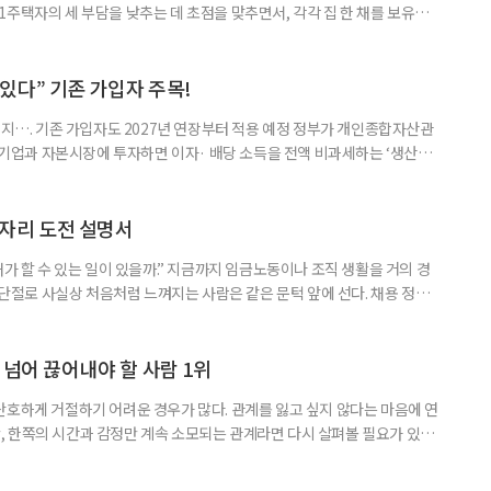
주택자의 세 부담을 낮추는 데 초점을 맞추면서, 각각 집 한 채를 보유한
것보다 이혼이 경제적으로 유리해질 수 있다는 분석이 나온다. 종합부동산
1주택 공제와 세액공제 적용 여부는 부부를 하나의 세대로 묶어 판단한다. 부
 세대가 두 채를 가진 것으로 보지만, 실제 이혼해 주거와 생계를 분
수 있다” 기존 가입자 주목!
폐지…. 기존 가입자도 2027년 연장부터 적용 예정 정부가 개인종합자산관
내 기업과 자본시장에 투자하면 이자· 배당 소득을 전액 비과세하는 ‘생산적
소득 이하 청년에게는 납입액의 10%를 소득공제 해주는 방안도 추진한다. 다만
 주목해야 한다. 그동안 사용하지 않고 쌓아둔 ISA 납입한도가 사라질 수 있
개편안이 국회 통과 후 그대로 시행된다면 법 시행 전 본
일자리 도전 설명서
내가 할 수 있는 일이 있을까.” 지금까지 임금노동이나 조직 생활을 거의 경
력 단절로 사실상 처음처럼 느껴지는 사람은 같은 문턱 앞에 선다. 채용 정보를
업무 지시, 동료 관계까지 낯설다. 이들에게 필요한 것은 ‘용기를 내라’는 말
밖에 섞여 있는 ‘첫 취업’, ‘경력 단절’ 생산인구가 줄어드는 상황에서 삶의
가 자원이다. 박경하 한국노인인력개발원 선임연구위
 넘어 끊어내야 할 사람 1위
단호하게 거절하기 어려운 경우가 많다. 관계를 잃고 싶지 않다는 마음에 연
 한쪽의 시간과 감정만 계속 소모되는 관계라면 다시 살펴볼 필요가 있다.
연락하거나, 만날 때마다 자신의 이야기만 늘어놓는 사람은 상대를 동등한
 창구로 대할 수 있다. 걱정을 가장해 자존감을 깎아내리고 도움을 당연하