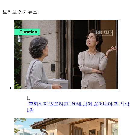
브라보 인기뉴스
1.
"후회하지 않으려면" 60세 넘어 끊어내야 할 사람
1위