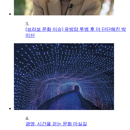
3.
[브라보 문화 이슈] 유방암 투병 후 더 단단해진 박
미선
4.
광명, 시간을 걷는 문화 마실길