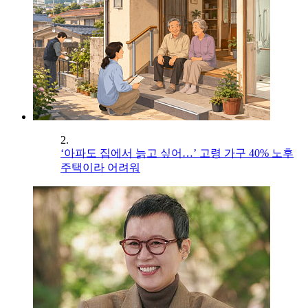
2.
‘아파도 집에서 늙고 싶어…’ 고령 가구 40% 노후
주택이라 어려워