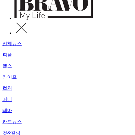
전체뉴스
피플
헬스
라이프
컬처
머니
테마
카드뉴스
컷&칼럼