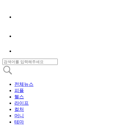
전체뉴스
피플
헬스
라이프
컬처
머니
테마