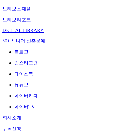
브라보스페셜
브라보리포트
DIGITAL LIBRARY
50+ 시니어 신춘문예
블로그
인스타그램
페이스북
유튜브
네이버카페
네이버TV
회사소개
구독신청