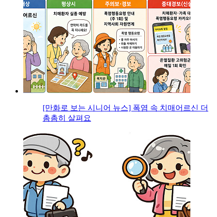
[만화로 보는 시니어 뉴스] 폭염 속 치매어르신 더
촘촘히 살펴요