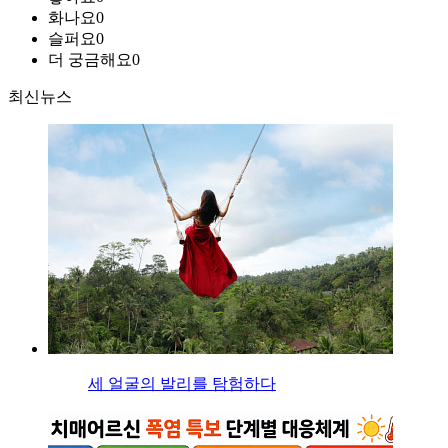
화나요
0
슬퍼요
0
더 궁금해요
0
최신뉴스
세 얼굴의 발리를 탐험하다