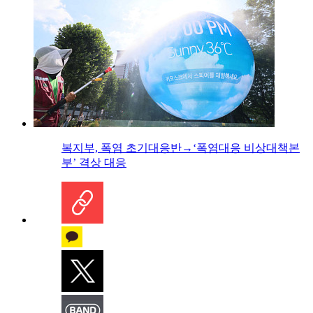
복지부, 폭염 초기대응반→‘폭염대응 비상대책본
부’ 격상 대응