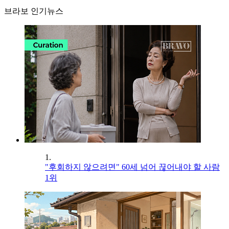
브라보 인기뉴스
1.
"후회하지 않으려면" 60세 넘어 끊어내야 할 사람
1위