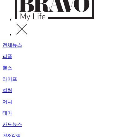
전체뉴스
피플
헬스
라이프
컬처
머니
테마
카드뉴스
컷&칼럼