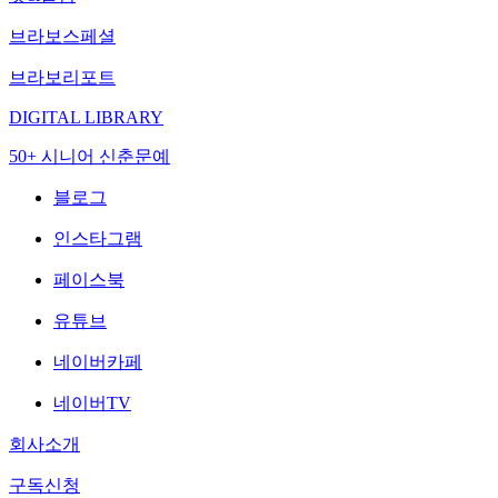
브라보스페셜
브라보리포트
DIGITAL LIBRARY
50+ 시니어 신춘문예
블로그
인스타그램
페이스북
유튜브
네이버카페
네이버TV
회사소개
구독신청