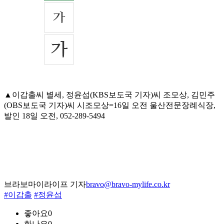
▲이갑출씨 별세, 정윤섭(KBS보도국 기자)씨 조모상, 김민주
(OBS보도국 기자)씨 시조모상=16일 오전 울산전문장례식장,
발인 18일 오전, 052-289-5494
브라보마이라이프 기자
bravo@bravo-mylife.co.kr
#이갑출
#정윤섭
좋아요
0
화나요
0