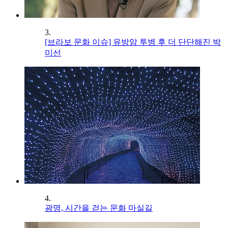
3.
[브라보 문화 이슈] 유방암 투병 후 더 단단해진 박
미선
4.
광명, 시간을 걷는 문화 마실길