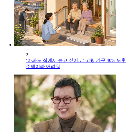
2.
‘아파도 집에서 늙고 싶어…’ 고령 가구 40% 노후
주택이라 어려워