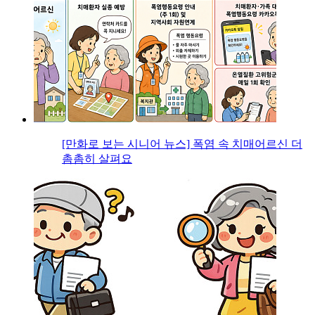
[만화로 보는 시니어 뉴스] 폭염 속 치매어르신 더
촘촘히 살펴요