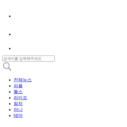
전체뉴스
피플
헬스
라이프
컬처
머니
테마