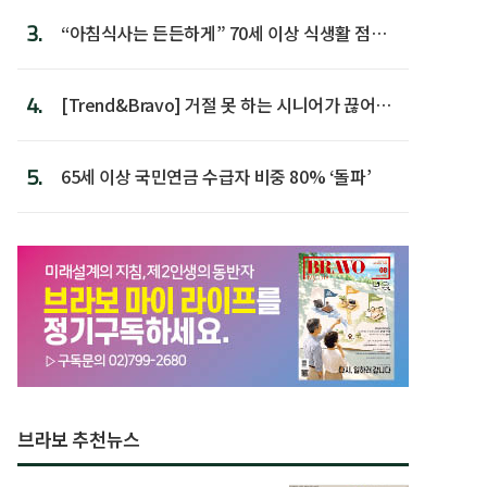
3.
“아침식사는 든든하게” 70세 이상 식생활 점수
가장 높아
4.
[Trend&Bravo] 거절 못 하는 시니어가 끊어야
할 행동 5
5.
65세 이상 국민연금 수급자 비중 80% ‘돌파’
브라보 추천뉴스