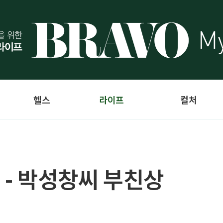
헬스
라이프
컬처
 - 박성창씨 부친상