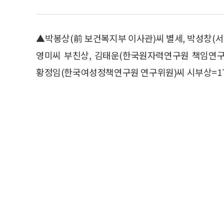
▲박봉상(前 보건복지부 이사관)씨 별세, 박성창(
영미씨 부친상, 김태운(한국원자력연구원 책임연구
황정임(한국여성정책연구원 연구위원)씨 시부상=17일 오