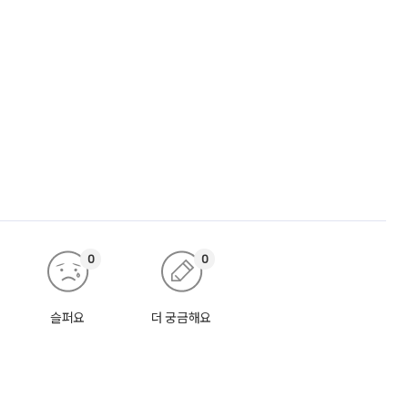
0
0
슬퍼요
더 궁금해요