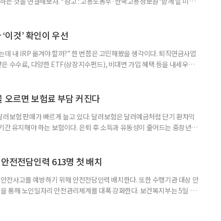
 하는 것을 연결해보자. *참고 : 고용노동부·한국고용정보원 ‘함께 할 미래
브라보 마이 라이프’ 재구성. STEP 1. 내 안의 재료 찾기 1. 무엇을 바꾸고
뀌면 좋겠다’고 느낀 일은? 1._______________
__________ ▷ 그중 내가 직접 해볼 만
다 ‘이것’ 확인이 우선
데 내 IRP 옮겨야 할까?” 한 번쯤은 고민해봤을 생각이다. 퇴직연금사업
은 수수료, 다양한 ETF(상장지수펀드), 비대면 가입 혜택 등을 내세우며
 높다고 해서 무조건 옮기는 것만이 정답은 아니다. 퇴직연금은 오랜 기간
 확인해야 할 사항이 있다. 수익률 광고, 먼저 기준부터 봐야 한다 금융회
눈에 잘 들어온다. 하지만 수익률 숫자는 기준에 따라달라질 수 있다.
율 오르면 보험료 부담 커진다
달러보험 판매가 빠르게 늘고 있다. 달러보험은 달러예금처럼 단기 환차익
장기간 유지해야 하는 보험이다. 은퇴 후 소득과 유동성이 줄어드는 중장년층
담과 중도해지 손실 가능성을 함께 살펴야 한다. 5일 보험연구원의 ‘고환율
 리포트에 따르면 올해 1분기 달러보험 판매 건수는 약 4만7000건으로
000건의 두 배를 웃도는 수준이다. 달러보험은 보험료를 달러로 내고
안전전담인력 613명 첫 배치
안전사고를 예방하기 위해 안전전담인력 배치한다. 또한 수행기관 대상 안
을 통해 노인일자리 안전관리체계를 대폭 강화한다. 보건복지부는 5일 노
에서 활동할 수 있도록 안전전담인력 613명을 수행기관과 지방정부에 배
교육, 활동 현장 점검, 상해·산재보험 관리, 안전물품 관리, 사고 발생 시