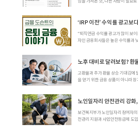
심을 가져온 것, 다른 사람이 필요로
for 5060 창직사례집’을 바탕으로 ‘
싶었나요? ▷ 내가 살아오며 ‘이렇게 바
2._______________ 3._____
‘IRP 이전’ 수익률 광고보
“퇴직연금 수익률 광고가 많이 보이는
자인 금융회사들은 높은 수익률과 낮
가입자를 유치한다. 하지만 수익률이
운용하는 자금인 만큼, 광고보다 먼저
사들이 내세우는 퇴직연금 수익률은 
노후 대비로 달러보험? 환
고환율과 추가 환율 상승 기대감에 
을 얻기 위한 금융 상품이 아니라 
이라면 환율 상승에 따른 보험료 부
국면의 달러보험 소비자 위험과 과제’
집계됐다. 전년 동기 판매량인 2만2
노인일자리 안전관리 강화, 
보건복지부가 노인일자리 참여자의 
전관리 지원과 사업안전등급제 도입
인일자리 참여자가 더욱 안전한 환경
치한다고 밝혔다. 이들은 참여자 안전