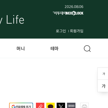
2026.08.06
로그인
회원가입
머니
테마
가
가
선호매체 추가