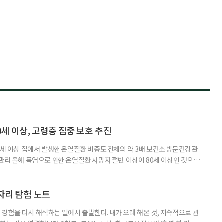
0세 이상, 고령층 집중 보호 추진
0세 이상 집에서 발생한 온열질환 비중도 전체의 약 3배 보건소 방문건강관
 관리 올해 폭염으로 인한 온열질환 사망자 절반 이상이 80세 이상인 것으로
 방문건강관리사업을 통해 80세 이상 고령자 보호를 추진한다. 6일 복지부
까지 질병관리청으로 신고된 온열질환자는 총 2441명으로 이 중 65세 이상
이상은 300명(12.3%)으로 집계됐다. 연령별 환자 수
일자리 탐험 노트
경험을 다시 해석하는 일에서 출발한다. 내가 오래 해온 것, 지속적으로 관