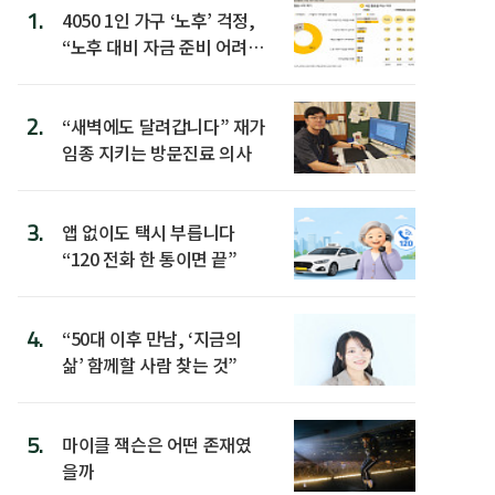
1.
4050 1인 가구 ‘노후’ 걱정,
“노후 대비 자금 준비 어려
워”
2.
“새벽에도 달려갑니다” 재가
임종 지키는 방문진료 의사
3.
앱 없이도 택시 부릅니다
“120 전화 한 통이면 끝”
4.
“50대 이후 만남, ‘지금의
삶’ 함께할 사람 찾는 것”
5.
마이클 잭슨은 어떤 존재였
을까