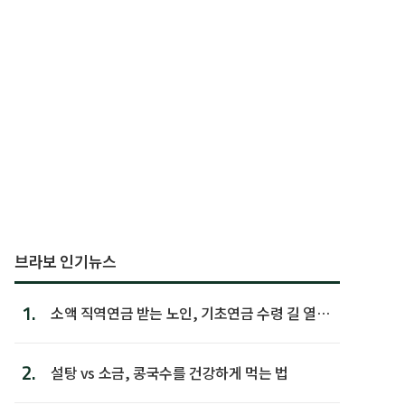
브라보 인기뉴스
1.
소액 직역연금 받는 노인, 기초연금 수령 길 열린
다
2.
설탕 vs 소금, 콩국수를 건강하게 먹는 법