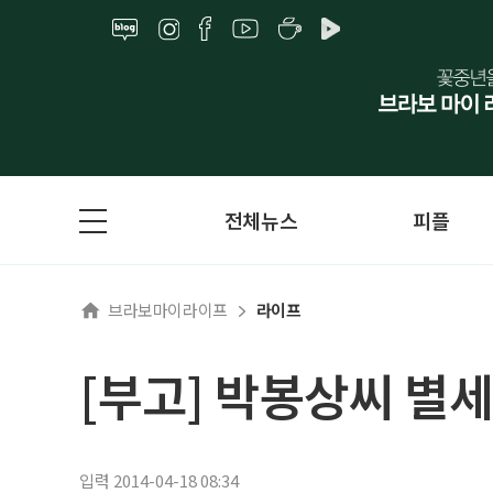
전체뉴스
피플
브라보마이라이프
라이프
[부고] 박봉상씨 별세
입력 2014-04-18 08:34