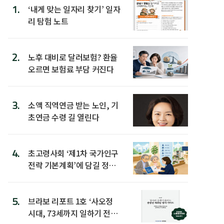
1.
‘내게 맞는 일자리 찾기’ 일자
리 탐험 노트
2.
노후 대비로 달러보험? 환율
오르면 보험료 부담 커진다
3.
소액 직역연금 받는 노인, 기
초연금 수령 길 열린다
4.
초고령사회 ‘제1차 국가인구
전략 기본계획’에 담길 정책
은
5.
브라보 리포트 1호 ‘사오정
시대, 73세까지 일하기 전략’