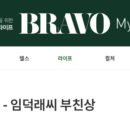
헬스
라이프
컬처
 - 임덕래씨 부친상