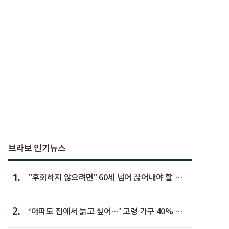
브라보 인기뉴스
1.
"후회하지 않으려면" 60세 넘어 끊어내야 할 사
람 1위
2.
‘아파도 집에서 늙고 싶어…’ 고령 가구 40% 노
후 주택이라 어...