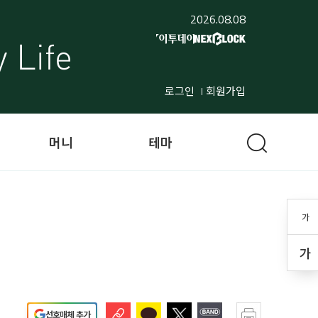
2026.08.08
로그인
회원가입
머니
테마
가
가
선호매체 추가