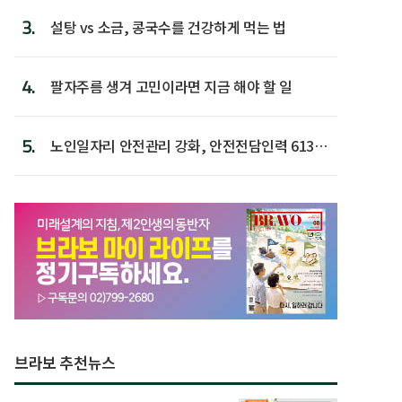
3.
설탕 vs 소금, 콩국수를 건강하게 먹는 법
4.
팔자주름 생겨 고민이라면 지금 해야 할 일
5.
노인일자리 안전관리 강화, 안전전담인력 613명
첫 배치
브라보 추천뉴스