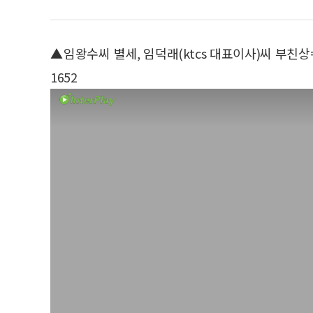
▲임왕수씨 별세, 임덕래(ktcs 대표이사)씨 부친상=2
1652