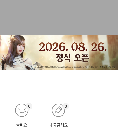
0
0
슬퍼요
더 궁금해요