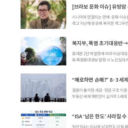
준비부터 구직 수당까지 고용노동부
[브라보 문화 이슈] 유방암
업 지원 계획을 세
시니어와 연결되는 연예·문화 이슈를
겪고 지난해 방송에 복귀한 개그우먼
나 최근 개그맨 김영철의 유튜브 채
길을 끌었다. 투병 이후에도 자신의 
까. 오랜 방송 생활 뒤 전해진 투병
복지부, 폭염 초기대응반→
중대본 2단계 발령에 따라 비상대응기
화 폭염중대경보 발령 시 노인일자
초기대응반을 ‘폭염대응 비상대책본부
긴급회의를 열고 폭염대응 비상대책
책본부(중대본) 2단계(심각)가 발
“해로하면 손해?” 8·3 세
운영
결혼이 불리한 세금·연금 구조 이혼 
부동산 세제개편안이 실거주 1세대 1
고령 부부에게는 혼인을 유지하는 
세는 개인별로 부과하지만, 1세대 
부가 각자 집 한 채씩을 보유하면 한
“ISA ‘남은 한도’ 사라질 
일반 ISA는 미사용 납입한도 이월 