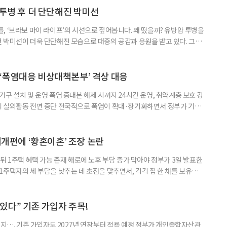
 국민취업지원제도 구직활동이 쉽지 않은 사람을 위한 제도다. 개인별 취
 투병 후 더 단단해진 박미선
, ‘브라보 마이 라이프’의 시선으로 짚어봅니다. 왜 떴을까? 유방암 투병을
 박미선이 더욱 단단해진 모습으로 대중의 공감과 응원을 받고 있다. 그러
널에 출연한 그는 방송 활동을 그만하라는 악성 댓글을 받았다고 고백해 눈
삶을 이어가고 있는 박미선은 왜 이전보다 더 큰 관심과 사랑을 받고 있을
 소식 박미선은 재치 있는 말솜씨와 공감 능력으로
‘폭염대응 비상대책본부’ 격상 대응
구 설치 및 운영 폭염 중대본 해제 시까지 24시간 운영, 취약계층 보호 강
리 실외활동 전면 중단 전국적으로 폭염이 확대·장기화하면서 정부가 기존
’로 격상했다. 7일 보건복지부에 따르면 정은경 장관 주재로 폭염 대응
본부를 구성·운영하기로 했다. 이번 조치는 지난 2일 폭염 중앙재난안전대
령된 이후에도 폭염이 전국적으로 확대되고 장기화한 데 따른 것이다. 기존에
제개편에 ‘황혼이혼’ 조장 논란
뒤 1주택 혜택 가능 존재 해로에 노후 부담 증가 막아야 정부가 3일 발표한
주택자의 세 부담을 낮추는 데 초점을 맞추면서, 각각 집 한 채를 보유한
것보다 이혼이 경제적으로 유리해질 수 있다는 분석이 나온다. 종합부동산
1주택 공제와 세액공제 적용 여부는 부부를 하나의 세대로 묶어 판단한다. 부
 세대가 두 채를 가진 것으로 보지만, 실제 이혼해 주거와 생계를 분
수 있다” 기존 가입자 주목!
폐지…. 기존 가입자도 2027년 연장부터 적용 예정 정부가 개인종합자산관