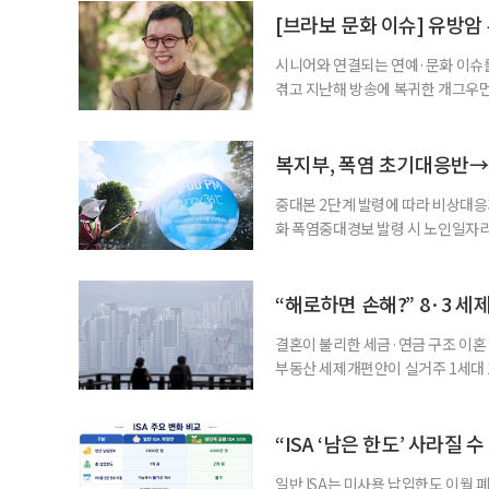
준비부터 구직 수당까지 고용노동부
[브라보 문화 이슈] 유방암
업 지원 계획을 세
시니어와 연결되는 연예·문화 이슈를
겪고 지난해 방송에 복귀한 개그우먼
나 최근 개그맨 김영철의 유튜브 채
길을 끌었다. 투병 이후에도 자신의 
까. 오랜 방송 생활 뒤 전해진 투병
복지부, 폭염 초기대응반→
중대본 2단계 발령에 따라 비상대응기
화 폭염중대경보 발령 시 노인일자
초기대응반을 ‘폭염대응 비상대책본부
긴급회의를 열고 폭염대응 비상대책
책본부(중대본) 2단계(심각)가 발
“해로하면 손해?” 8·3 세
운영
결혼이 불리한 세금·연금 구조 이혼 
부동산 세제개편안이 실거주 1세대 1
고령 부부에게는 혼인을 유지하는 
세는 개인별로 부과하지만, 1세대 
부가 각자 집 한 채씩을 보유하면 한
“ISA ‘남은 한도’ 사라질 
일반 ISA는 미사용 납입한도 이월 