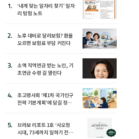
1.
‘내게 맞는 일자리 찾기’ 일자
리 탐험 노트
2.
노후 대비로 달러보험? 환율
오르면 보험료 부담 커진다
3.
소액 직역연금 받는 노인, 기
초연금 수령 길 열린다
4.
초고령사회 ‘제1차 국가인구
전략 기본계획’에 담길 정책
은
5.
브라보 리포트 1호 ‘사오정
시대, 73세까지 일하기 전략’