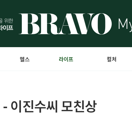
헬스
라이프
컬처
 - 이진수씨 모친상