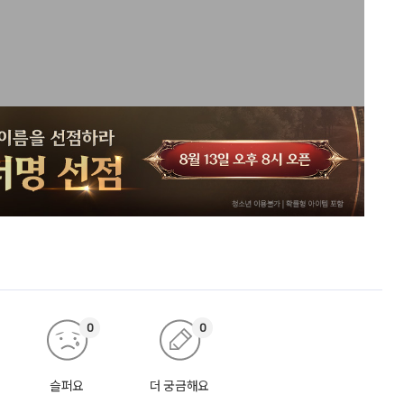
0
0
슬퍼요
더 궁금해요