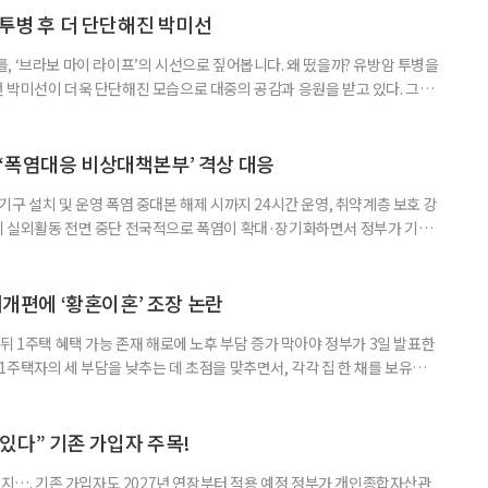
 국민취업지원제도 구직활동이 쉽지 않은 사람을 위한 제도다. 개인별 취
 투병 후 더 단단해진 박미선
, ‘브라보 마이 라이프’의 시선으로 짚어봅니다. 왜 떴을까? 유방암 투병을
 박미선이 더욱 단단해진 모습으로 대중의 공감과 응원을 받고 있다. 그러
널에 출연한 그는 방송 활동을 그만하라는 악성 댓글을 받았다고 고백해 눈
삶을 이어가고 있는 박미선은 왜 이전보다 더 큰 관심과 사랑을 받고 있을
 소식 박미선은 재치 있는 말솜씨와 공감 능력으로
‘폭염대응 비상대책본부’ 격상 대응
구 설치 및 운영 폭염 중대본 해제 시까지 24시간 운영, 취약계층 보호 강
리 실외활동 전면 중단 전국적으로 폭염이 확대·장기화하면서 정부가 기존
’로 격상했다. 7일 보건복지부에 따르면 정은경 장관 주재로 폭염 대응
본부를 구성·운영하기로 했다. 이번 조치는 지난 2일 폭염 중앙재난안전대
령된 이후에도 폭염이 전국적으로 확대되고 장기화한 데 따른 것이다. 기존에
제개편에 ‘황혼이혼’ 조장 논란
뒤 1주택 혜택 가능 존재 해로에 노후 부담 증가 막아야 정부가 3일 발표한
주택자의 세 부담을 낮추는 데 초점을 맞추면서, 각각 집 한 채를 보유한
것보다 이혼이 경제적으로 유리해질 수 있다는 분석이 나온다. 종합부동산
1주택 공제와 세액공제 적용 여부는 부부를 하나의 세대로 묶어 판단한다. 부
 세대가 두 채를 가진 것으로 보지만, 실제 이혼해 주거와 생계를 분
수 있다” 기존 가입자 주목!
폐지…. 기존 가입자도 2027년 연장부터 적용 예정 정부가 개인종합자산관