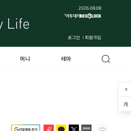
2026.08.08
로그인
회원가입
머니
테마
가
가
선호매체 추가