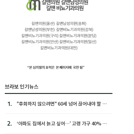
브라보 인기뉴스
1.
"후회하지 않으려면" 60세 넘어 끊어내야 할 사
람 1위
2.
‘아파도 집에서 늙고 싶어…’ 고령 가구 40% 노
후 주택이라 어...