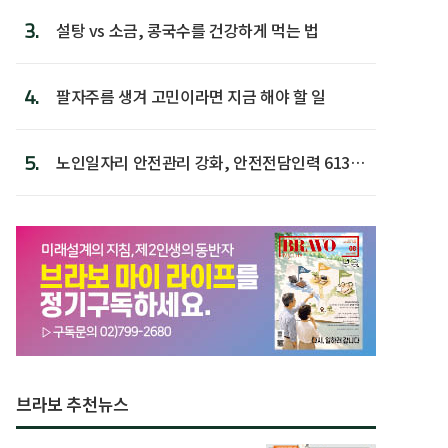
3.
설탕 vs 소금, 콩국수를 건강하게 먹는 법
4.
팔자주름 생겨 고민이라면 지금 해야 할 일
5.
노인일자리 안전관리 강화, 안전전담인력 613명
첫 배치
브라보 추천뉴스