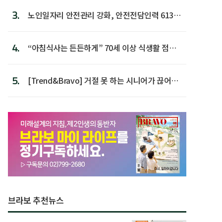
3.
노인일자리 안전관리 강화, 안전전담인력 613명
첫 배치
4.
“아침식사는 든든하게” 70세 이상 식생활 점수
가장 높아
5.
[Trend&Bravo] 거절 못 하는 시니어가 끊어야
할 행동 5
브라보 추천뉴스