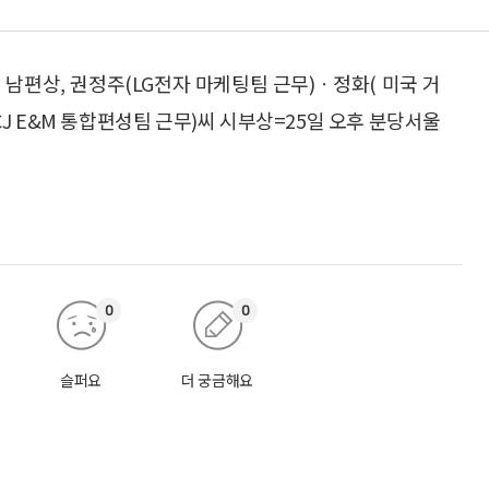
 남편상, 권정주(LG전자 마케팅팀 근무)ㆍ정화( 미국 거
CJ E&M 통합편성팀 근무)씨 시부상=25일 오후 분당서울
0
0
슬퍼요
더 궁금해요