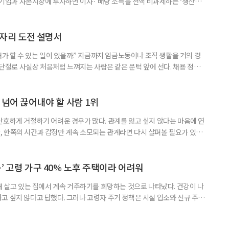
내 기업과 자본시장에 투자하면 이자· 배당 소득을 전액 비과세하는 ‘생산적
소득 이하 청년에게는 납입액의 10%를 소득공제 해주는 방안도 추진한다. 다만
 주목해야 한다. 그동안 사용하지 않고 쌓아둔 ISA 납입한도가 사라질 수 있
개편안이 국회 통과 후 그대로 시행된다면 법 시행 전 본
일자리 도전 설명서
내가 할 수 있는 일이 있을까.” 지금까지 임금노동이나 조직 생활을 거의 경
력 단절로 사실상 처음처럼 느껴지는 사람은 같은 문턱 앞에 선다. 채용 정보를
업무 지시, 동료 관계까지 낯설다. 이들에게 필요한 것은 ‘용기를 내라’는 말
밖에 섞여 있는 ‘첫 취업’, ‘경력 단절’ 생산인구가 줄어드는 상황에서 삶의
가 자원이다. 박경하 한국노인인력개발원 선임연구위
 넘어 끊어내야 할 사람 1위
단호하게 거절하기 어려운 경우가 많다. 관계를 잃고 싶지 않다는 마음에 연
 한쪽의 시간과 감정만 계속 소모되는 관계라면 다시 살펴볼 필요가 있다.
연락하거나, 만날 때마다 자신의 이야기만 늘어놓는 사람은 상대를 동등한
 창구로 대할 수 있다. 걱정을 가장해 자존감을 깎아내리고 도움을 당연하
바꾸는 행동도 건강한 관계와는 거리가 멀다. 믿고 털어놓은 개인사나 약점을
’ 고령 가구 40% 노후 주택이라 어려워
재 살고 있는 집에서 계속 거주하기를 희망하는 것으로 나타났다. 건강이 나
고 싶지 않다고 답했다. 그러나 고령자 주거 정책은 시설 입소와 신규 주택
 시행을 계기로 집수리부터 퇴원 후 임시 거처, 방문 돌봄까지 연결하는 주거
나왔다. 6일 건축공간연구원(AURI)이 발간한 ‘건축과 도시 공간’ 2026년