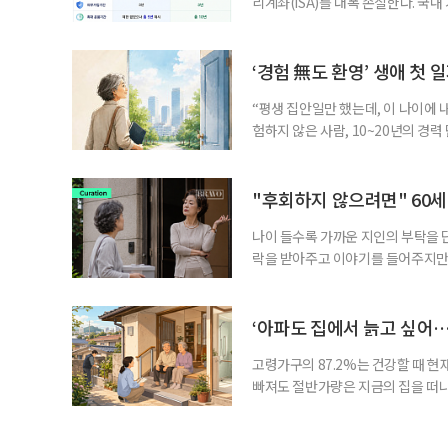
리계좌(ISA)를 대폭 손질한다. 국
금융 ISA’를 새로 만들고, 일정 
기존 ISA 가입자라면 이번 개편안에
기 때문이다. 지난 3일 발표된 세제
‘경험 無도 환영’ 생애 첫 
“평생 집안일만 했는데, 이 나이에 
험하지 않은 사람, 10~20년의 경
찾고 이력서를 쓰는 일부터 출퇴근, 
보다 부담을 낮춘 진입 경로다. 통계 
경험이 풍부한 고령자는 중요한 국
"후회하지 않으려면" 60세
나이 들수록 가까운 지인의 부탁을 
락을 받아주고 이야기를 들어주지만,
평소에는 무심하다가 필요할 때만 
관계가 아닌 편리한 도움이나 감정의
게 여기며, 거절하는 순간 태도를 
‘아파도 집에서 늙고 싶어…
다
고령가구의 87.2%는 건강할 때 현
빠져도 절반가량은 지금의 집을 떠나
공급에 무게가 실려 있다. 통합돌봄
지원 체계를 구축해야 한다는 제언이 