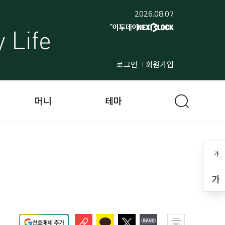
2026.08.07
로그인
회원가입
머니
테마
가
가
선호매체 추가