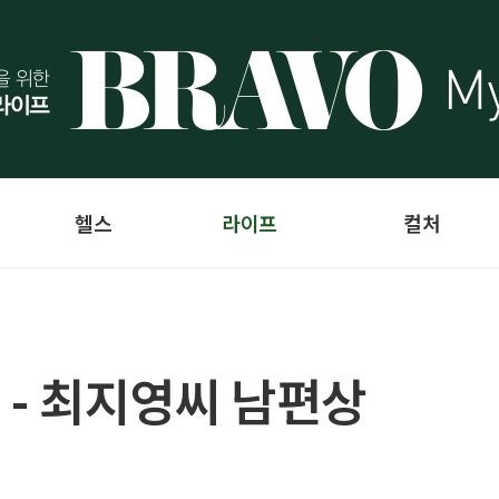
헬스
라이프
컬처
 - 최지영씨 남편상