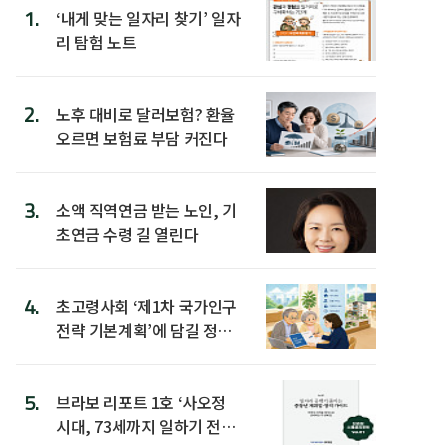
1.
‘내게 맞는 일자리 찾기’ 일자
리 탐험 노트
2.
노후 대비로 달러보험? 환율
오르면 보험료 부담 커진다
3.
소액 직역연금 받는 노인, 기
초연금 수령 길 열린다
4.
초고령사회 ‘제1차 국가인구
전략 기본계획’에 담길 정책
은
5.
브라보 리포트 1호 ‘사오정
시대, 73세까지 일하기 전략’