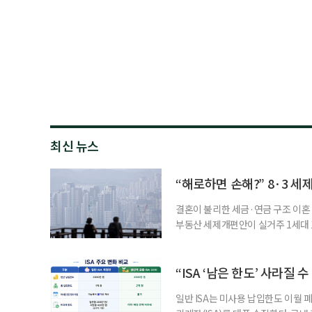
최신 뉴스
“해로하면 손해?” 8·3 세
결혼이 불리한 세금·연금 구조 이혼 
부동산 세제개편안이 실거주 1세대 1
고령 부부에게는 혼인을 유지하는 
세는 개인별로 부과하지만, 1세대 
부가 각자 집 한 채씩을 보유하면 한
“ISA ‘남은 한도’ 사라질 
일반 ISA는 미사용 납입한도 이월 