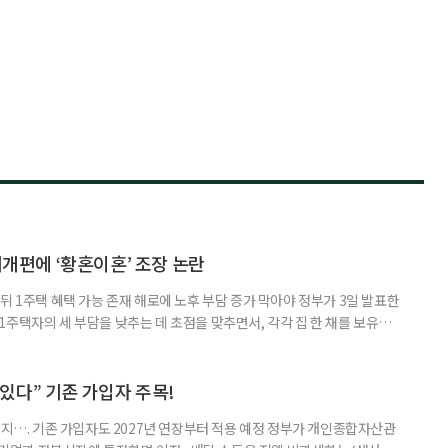
제개편에 ‘황혼이혼’ 조장 논란
뒤 1주택 혜택 가능 존재 해로에 노후 부담 증가 막아야 정부가 3일 발표한
주택자의 세 부담을 낮추는 데 초점을 맞추면서, 각각 집 한 채를 보유한
것보다 이혼이 경제적으로 유리해질 수 있다는 분석이 나온다. 종합부동산
1주택 공제와 세액공제 적용 여부는 부부를 하나의 세대로 묶어 판단한다. 부
 세대가 두 채를 가진 것으로 보지만, 실제 이혼해 주거와 생계를 분
수 있다” 기존 가입자 주목!
폐지…. 기존 가입자도 2027년 연장부터 적용 예정 정부가 개인종합자산관