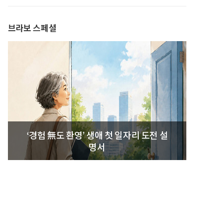
발간
브라보 스페셜
‘경험 無도 환영’ 생애 첫 일자리 도전 설
명서