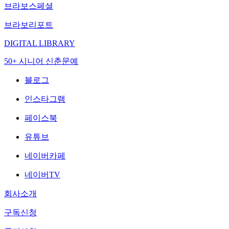
브라보스페셜
브라보리포트
DIGITAL LIBRARY
50+ 시니어 신춘문예
블로그
인스타그램
페이스북
유튜브
네이버카페
네이버TV
회사소개
구독신청