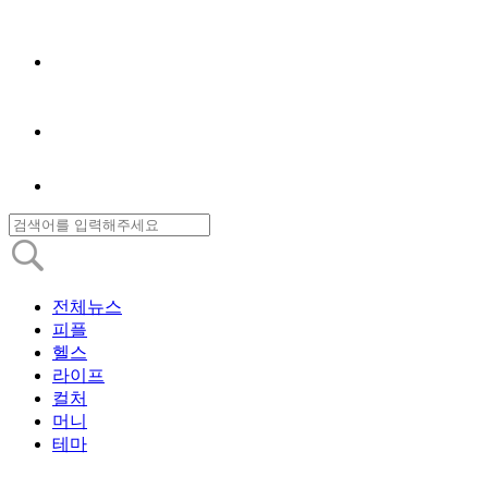
전체뉴스
피플
헬스
라이프
컬처
머니
테마