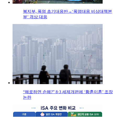
복지부, 폭염 초기대응반→‘폭염대응 비상대책본
부’ 격상 대응
“해로하면 손해?” 8·3 세제개편에 ‘황혼이혼’ 조장
논란