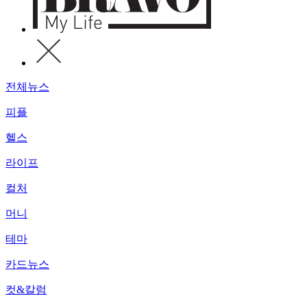
전체뉴스
피플
헬스
라이프
컬처
머니
테마
카드뉴스
컷&칼럼