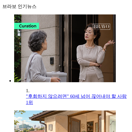
브라보 인기뉴스
1.
"후회하지 않으려면" 60세 넘어 끊어내야 할 사람
1위