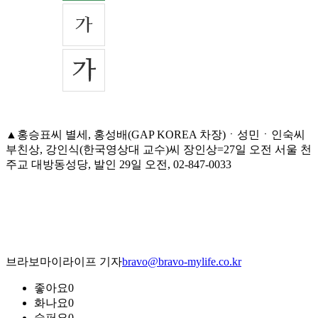
▲홍승표씨 별세, 홍성배(GAP KOREA 차장)ㆍ성민ㆍ인숙씨
부친상, 강인식(한국영상대 교수)씨 장인상=27일 오전 서울 천
주교 대방동성당, 발인 29일 오전, 02-847-0033
브라보마이라이프 기자
bravo@bravo-mylife.co.kr
좋아요
0
화나요
0
슬퍼요
0