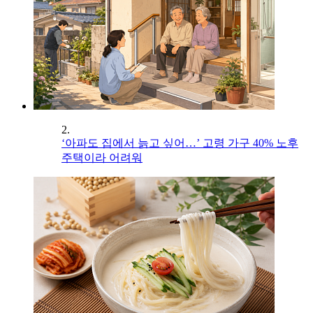
2.
‘아파도 집에서 늙고 싶어…’ 고령 가구 40% 노후
주택이라 어려워