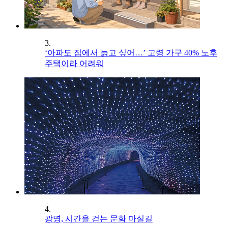
3.
‘아파도 집에서 늙고 싶어…’ 고령 가구 40% 노후
주택이라 어려워
4.
광명, 시간을 걷는 문화 마실길