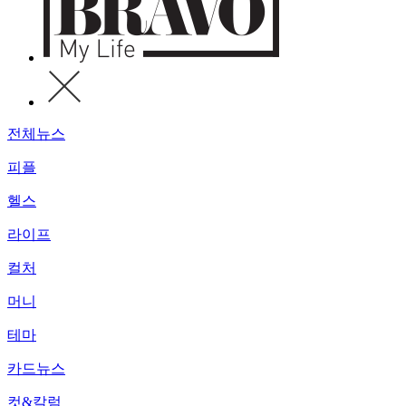
전체뉴스
피플
헬스
라이프
컬처
머니
테마
카드뉴스
컷&칼럼