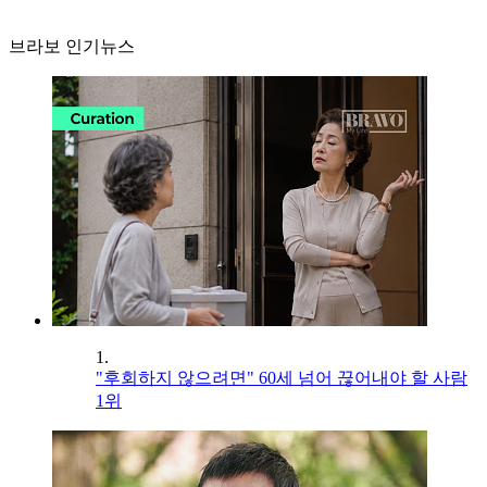
브라보 인기뉴스
1.
"후회하지 않으려면" 60세 넘어 끊어내야 할 사람
1위