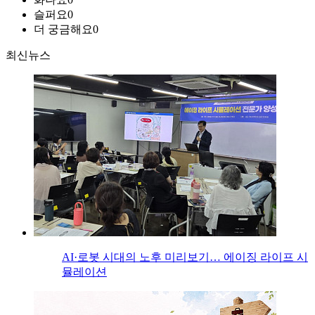
슬퍼요
0
더 궁금해요
0
최신뉴스
AI·로봇 시대의 노후 미리보기… 에이징 라이프 시
뮬레이션