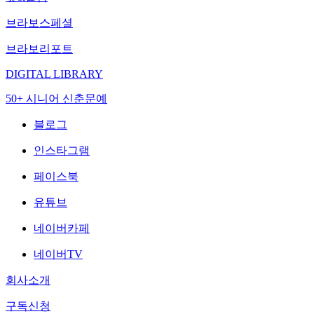
브라보스페셜
브라보리포트
DIGITAL LIBRARY
50+ 시니어 신춘문예
블로그
인스타그램
페이스북
유튜브
네이버카페
네이버TV
회사소개
구독신청