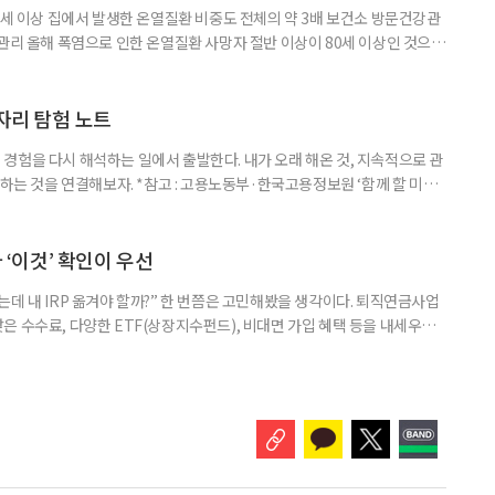
0세 이상 집에서 발생한 온열질환 비중도 전체의 약 3배 보건소 방문건강관
 관리 올해 폭염으로 인한 온열질환 사망자 절반 이상이 80세 이상인 것으로
 방문건강관리사업을 통해 80세 이상 고령자 보호를 추진한다. 6일 복지부
까지 질병관리청으로 신고된 온열질환자는 총 2441명으로 이 중 65세 이상
이상은 300명(12.3%)으로 집계됐다. 연령별 환자 수
일자리 탐험 노트
경험을 다시 해석하는 일에서 출발한다. 내가 오래 해온 것, 지속적으로 관
 하는 것을 연결해보자. *참고 : 고용노동부·한국고용정보원 ‘함께 할 미래
브라보 마이 라이프’ 재구성. STEP 1. 내 안의 재료 찾기 1. 무엇을 바꾸고
뀌면 좋겠다’고 느낀 일은? 1._______________
__________ ▷ 그중 내가 직접 해볼 만
다 ‘이것’ 확인이 우선
데 내 IRP 옮겨야 할까?” 한 번쯤은 고민해봤을 생각이다. 퇴직연금사업
은 수수료, 다양한 ETF(상장지수펀드), 비대면 가입 혜택 등을 내세우며
 높다고 해서 무조건 옮기는 것만이 정답은 아니다. 퇴직연금은 오랜 기간
 확인해야 할 사항이 있다. 수익률 광고, 먼저 기준부터 봐야 한다 금융회
눈에 잘 들어온다. 하지만 수익률 숫자는 기준에 따라달라질 수 있다.