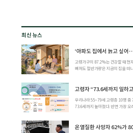
최신 뉴스
‘아파도 집에서 늙고 싶어…
고령가구의 87.2%는 건강할 때 현
빠져도 절반가량은 지금의 집을 떠나
공급에 무게가 실려 있다. 통합돌봄
지원 체계를 구축해야 한다는 제언이 
여름호에 실린 ‘통합돌봄 시행에 따른
고령자 “73.6세까지 일하고
우리나라 55~79세 고령층 10명 
73.6세까지 높아졌다. 반면 가장 
뒤에도 상당 기간 일해야 하는 고령층
처가 5일 발표한 ‘2026년 5월 경
7000명으로, 1년 전보다 57만 명
온열질환 사망자 62%가 8