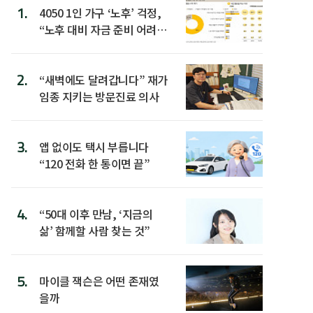
1.
4050 1인 가구 ‘노후’ 걱정,
“노후 대비 자금 준비 어려
워”
2.
“새벽에도 달려갑니다” 재가
임종 지키는 방문진료 의사
3.
앱 없이도 택시 부릅니다
“120 전화 한 통이면 끝”
4.
“50대 이후 만남, ‘지금의
삶’ 함께할 사람 찾는 것”
5.
마이클 잭슨은 어떤 존재였
을까