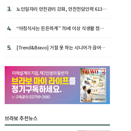
3.
노인일자리 안전관리 강화, 안전전담인력 613명
첫 배치
4.
“아침식사는 든든하게” 70세 이상 식생활 점수
가장 높아
5.
[Trend&Bravo] 거절 못 하는 시니어가 끊어야
할 행동 5
브라보 추천뉴스