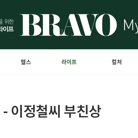
헬스
라이프
컬처
 - 이정철씨 부친상