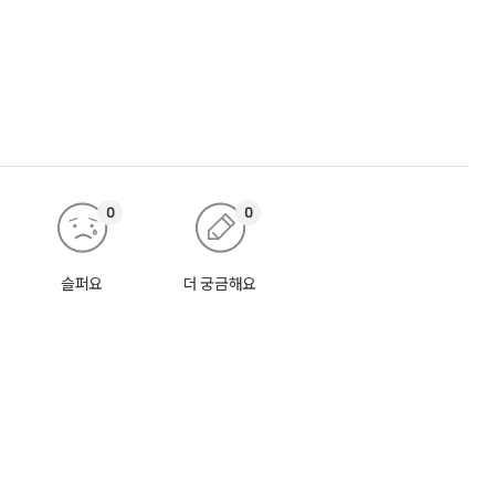
0
0
슬퍼요
더 궁금해요