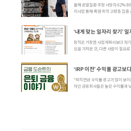
올해 온열질환 추정 사망자 62% 8
리사업 통해 폭염 취약 고령층 집중
나타났다. 이에 정부가 전국 보건소
에 따르면 5월 15일부터 이달 4일
고령층은 825명(33.8%), 80세 
‘내게 맞는 일자리 찾기’ 
창직은 거창한 사업계획서보다 자기 
심을 가져온 것, 다른 사람이 필요로
for 5060 창직사례집’을 바탕으로 ‘
싶었나요? ▷ 내가 살아오며 ‘이렇게 바
2._______________ 3._____
‘IRP 이전’ 수익률 광고보
“퇴직연금 수익률 광고가 많이 보이는
자인 금융회사들은 높은 수익률과 낮
가입자를 유치한다. 하지만 수익률이
운용하는 자금인 만큼, 광고보다 먼저
사들이 내세우는 퇴직연금 수익률은 