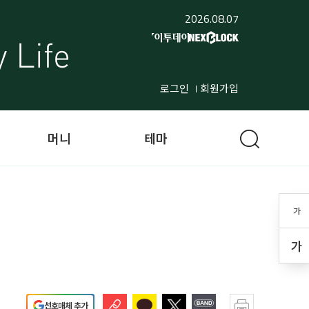
2026.08.07
로그인
회원가입
머니
테마
가
가
선호매체 추가