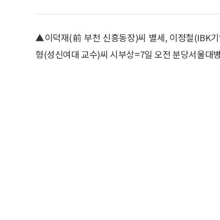
▲이덕재(前 부천 신흥동장)씨 별세, 이정철(IBK
형(성신여대 교수)씨 시부상=7일 오전 분당서울대병원, 발