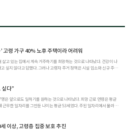
’ 고령 가구 40% 노후 주택이라 어려워
재 살고 있는 집에서 계속 거주하기를 희망하는 것으로 나타났다. 건강이 나
고 싶지 않다고 답했다. 그러나 고령자 주거 정책은 시설 입소와 신규 주택
 시행을 계기로 집수리부터 퇴원 후 임시 거처, 방문 돌봄까지 연결하는 주거
나왔다. 6일 건축공간연구원(AURI)이 발간한 ‘건축과 도시 공간’ 2026년
 고령자 주거-돌봄 협업 체계 구축 방안’ 보고서는 고
 싶다”
중 7명은 앞으로도 일하기를 원하는 것으로 나타났다. 희망 근로 연령은 평균
오래 근무한 일자리를 그만둔 나이는 평균 53세였다. 주된 일자리에서 물러난
의 현실이 통계로 확인됐다. 고령층 취업자 1012만 5000명 국가데이터
제활동인구조사 고령층 부가조사 결과’에 따르면 55~79세 인구는 1701만
 증가했다. 15세 이상 인구에서 차지하는 비중은
0세 이상, 고령층 집중 보호 추진