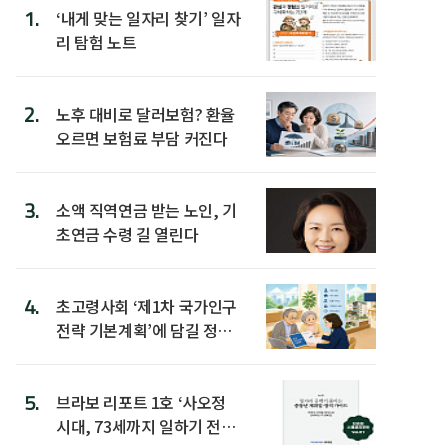
1.
‘내게 맞는 일자리 찾기’ 일자
리 탐험 노트
2.
노후 대비로 달러보험? 환율
오르면 보험료 부담 커진다
3.
소액 직역연금 받는 노인, 기
초연금 수령 길 열린다
4.
초고령사회 ‘제1차 국가인구
전략 기본계획’에 담길 정책
은
5.
브라보 리포트 1호 ‘사오정
시대, 73세까지 일하기 전략’