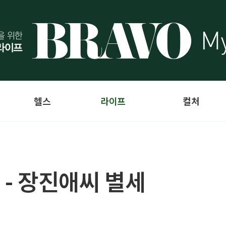
헬스
라이프
컬처
 - 장진애씨 별세