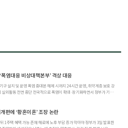
‘폭염대응 비상대책본부’ 격상 대응
구 설치 및 운영 폭염 중대본 해제 시까지 24시간 운영, 취약계층 보호 강
리 실외활동 전면 중단 전국적으로 폭염이 확대·장기화하면서 정부가 기존
’로 격상했다. 7일 보건복지부에 따르면 정은경 장관 주재로 폭염 대응
본부를 구성·운영하기로 했다. 이번 조치는 지난 2일 폭염 중앙재난안전대
령된 이후에도 폭염이 전국적으로 확대되고 장기화한 데 따른 것이다. 기존에
제개편에 ‘황혼이혼’ 조장 논란
뒤 1주택 혜택 가능 존재 해로에 노후 부담 증가 막아야 정부가 3일 발표한