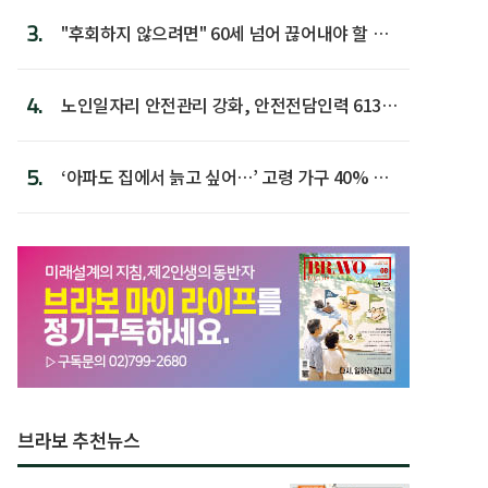
3.
"후회하지 않으려면" 60세 넘어 끊어내야 할 사
람 1위
4.
노인일자리 안전관리 강화, 안전전담인력 613명
첫 배치
5.
‘아파도 집에서 늙고 싶어…’ 고령 가구 40% 노
후 주택이라 어...
브라보 추천뉴스