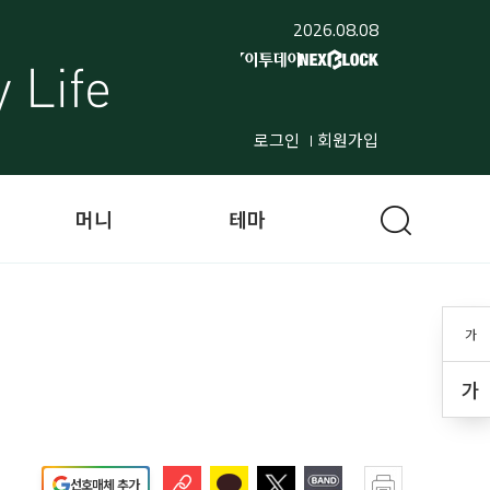
2026.08.08
로그인
회원가입
머니
테마
가
가
선호매체 추가