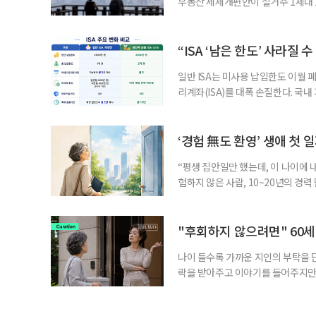
부동산 세제개편안이 실거주 1세대 1
고령 부부에게는 혼인을 유지하는 
세는 개인별로 부과하지만, 1세대 
부가 각자 집 한 채씩을 보유하면 한
“ISA ‘남은 한도’ 사라질 
일반 ISA는 미사용 납입한도 이월 
리계좌(ISA)를 대폭 손질한다. 국
금융 ISA’를 새로 만들고, 일정 
기존 ISA 가입자라면 이번 개편안에
기 때문이다. 지난 3일 발표된 세제
‘경험 無도 환영’ 생애 첫 
“평생 집안일만 했는데, 이 나이에 
험하지 않은 사람, 10~20년의 경
찾고 이력서를 쓰는 일부터 출퇴근, 
보다 부담을 낮춘 진입 경로다. 통계 
경험이 풍부한 고령자는 중요한 국
"후회하지 않으려면" 60세
나이 들수록 가까운 지인의 부탁을 
락을 받아주고 이야기를 들어주지만,
평소에는 무심하다가 필요할 때만 
관계가 아닌 편리한 도움이나 감정의