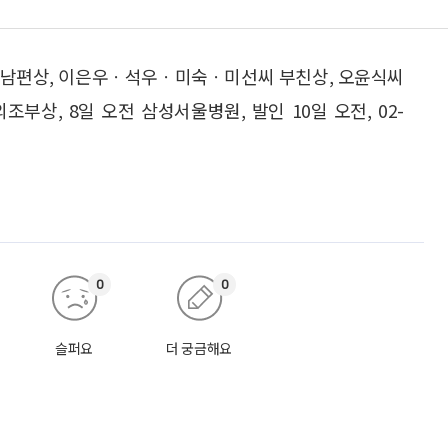
씨 남편상, 이은우ㆍ석우ㆍ미숙ㆍ미선씨 부친상, 오윤식씨
부상, 8일 오전 삼성서울병원, 발인 10일 오전, 02-
0
0
슬퍼요
더 궁금해요