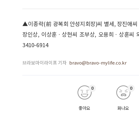
▲이종락(前 광복회 안성지회장)씨 별세, 장진애
장인상, 이상훈ㆍ상현씨 조부상, 오용희ㆍ상훈씨 외조
3410-6914
브라보마이라이프 기자
bravo@bravo-mylife.co.kr
0
0
좋아요
화나요