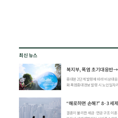
최신 뉴스
복지부, 폭염 초기대응반→
중대본 2단계 발령에 따라 비상대응기
화 폭염중대경보 발령 시 노인일자
초기대응반을 ‘폭염대응 비상대책본부
긴급회의를 열고 폭염대응 비상대책
책본부(중대본) 2단계(심각)가 발
“해로하면 손해?” 8·3 세
운영
결혼이 불리한 세금·연금 구조 이혼 