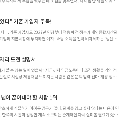
주택자의 세 부담을 낮추는 데 초점을 맞추면서, 각각 집 한 채를 보유한
것보다 이혼이 경제적으로 유리해질 수 있다는 분석이 나온다. 종합부동산
1주택 공제와 세액공제 적용 여부는 부부를 하나의 세대로 묶어 판단한다. 부
 세대가 두 채를 가진 것으로 보지만, 실제 이혼해 주거와 생계를 분
수 있다” 기존 가입자 주목!
폐지…. 기존 가입자도 2027년 연장부터 적용 예정 정부가 개인종합자산관
내 기업과 자본시장에 투자하면 이자· 배당 소득을 전액 비과세하는 ‘생산적
소득 이하 청년에게는 납입액의 10%를 소득공제 해주는 방안도 추진한다. 다만
 주목해야 한다. 그동안 사용하지 않고 쌓아둔 ISA 납입한도가 사라질 수 있
개편안이 국회 통과 후 그대로 시행된다면 법 시행 전 본
일자리 도전 설명서
내가 할 수 있는 일이 있을까.” 지금까지 임금노동이나 조직 생활을 거의 경
력 단절로 사실상 처음처럼 느껴지는 사람은 같은 문턱 앞에 선다. 채용 정보를
업무 지시, 동료 관계까지 낯설다. 이들에게 필요한 것은 ‘용기를 내라’는 말
밖에 섞여 있는 ‘첫 취업’, ‘경력 단절’ 생산인구가 줄어드는 상황에서 삶의
가 자원이다. 박경하 한국노인인력개발원 선임연구위
 넘어 끊어내야 할 사람 1위
단호하게 거절하기 어려운 경우가 많다. 관계를 잃고 싶지 않다는 마음에 연
 한쪽의 시간과 감정만 계속 소모되는 관계라면 다시 살펴볼 필요가 있다.
연락하거나, 만날 때마다 자신의 이야기만 늘어놓는 사람은 상대를 동등한
 창구로 대할 수 있다. 걱정을 가장해 자존감을 깎아내리고 도움을 당연하