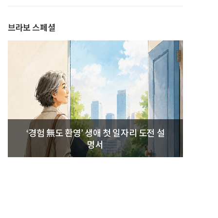
발간
브라보 스페셜
‘경험 無도 환영’ 생애 첫 일자리 도전 설
명서