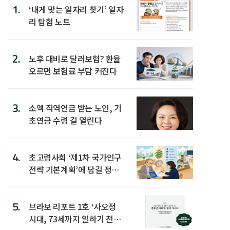
1.
‘내게 맞는 일자리 찾기’ 일자
리 탐험 노트
2.
노후 대비로 달러보험? 환율
오르면 보험료 부담 커진다
3.
소액 직역연금 받는 노인, 기
초연금 수령 길 열린다
4.
초고령사회 ‘제1차 국가인구
전략 기본계획’에 담길 정책
은
5.
브라보 리포트 1호 ‘사오정
시대, 73세까지 일하기 전략’