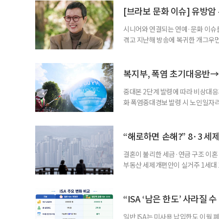
준비부터 구직 수당까지 고용노동부
[브라보 문화 이슈] 유방암
업 지원 계획을 세
시니어와 연결되는 연예·문화 이슈를
겪고 지난해 방송에 복귀한 개그우먼
나 최근 개그맨 김영철의 유튜브 채
길을 끌었다. 투병 이후에도 자신의 
까. 오랜 방송 생활 뒤 전해진 투병
복지부, 폭염 초기대응반→
중대본 2단계 발령에 따라 비상대응기
화 폭염중대경보 발령 시 노인일자
초기대응반을 ‘폭염대응 비상대책본부
긴급회의를 열고 폭염대응 비상대책
책본부(중대본) 2단계(심각)가 발
“해로하면 손해?” 8·3 세
운영
결혼이 불리한 세금·연금 구조 이혼 
부동산 세제개편안이 실거주 1세대 1
고령 부부에게는 혼인을 유지하는 
세는 개인별로 부과하지만, 1세대 
부가 각자 집 한 채씩을 보유하면 한
“ISA ‘남은 한도’ 사라질 
일반 ISA는 미사용 납입한도 이월 