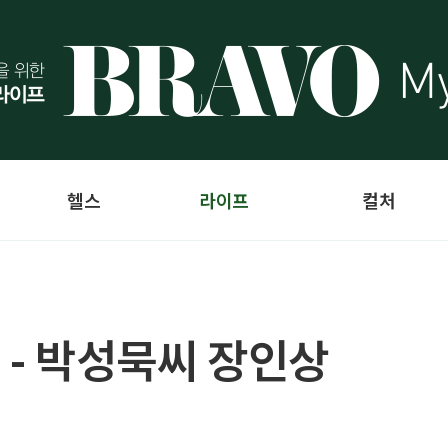
헬스
라이프
컬처
 - 박성묵씨 장인상