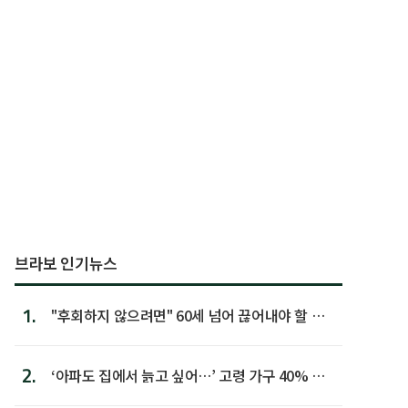
브라보 인기뉴스
1.
"후회하지 않으려면" 60세 넘어 끊어내야 할 사
람 1위
2.
‘아파도 집에서 늙고 싶어…’ 고령 가구 40% 노
후 주택이라 어...