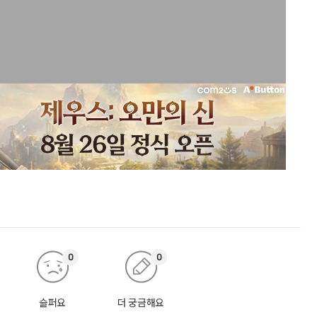
0
0
슬퍼요
더 궁금해요