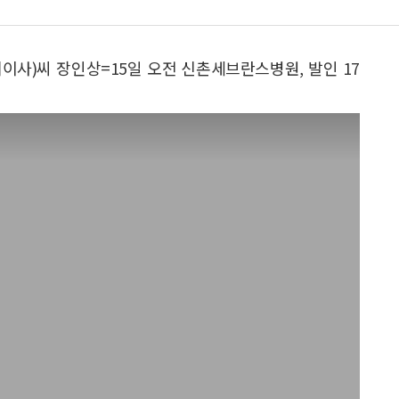
사)씨 장인상=15일 오전 신촌세브란스병원, 발인 17