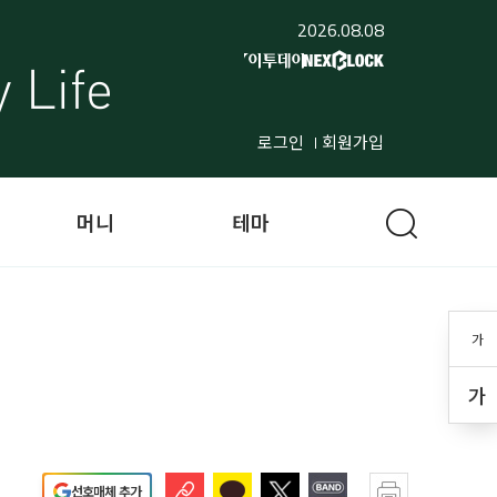
2026.08.08
로그인
회원가입
머니
테마
가
가
선호매체 추가