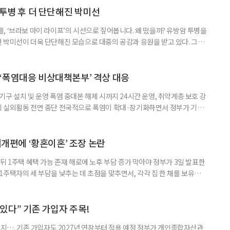
 국민취업지원제도 구직활동이 쉽지 않은 사람을 위한 제도다. 개인별 취
 투병 후 더 단단해진 박미선
, ‘브라보 마이 라이프’의 시선으로 짚어봅니다. 왜 떴을까? 유방암 투병을
 박미선이 더욱 단단해진 모습으로 대중의 공감과 응원을 받고 있다. 그러
널에 출연한 그는 방송 활동을 그만하라는 악성 댓글을 받았다고 고백해 눈
삶을 이어가고 있는 박미선은 왜 이전보다 더 큰 관심과 사랑을 받고 있을
 소식 박미선은 재치 있는 말솜씨와 공감 능력으로
‘폭염대응 비상대책본부’ 격상 대응
구 설치 및 운영 폭염 중대본 해제 시까지 24시간 운영, 취약계층 보호 강
리 실외활동 전면 중단 전국적으로 폭염이 확대·장기화하면서 정부가 기존
’로 격상했다. 7일 보건복지부에 따르면 정은경 장관 주재로 폭염 대응
본부를 구성·운영하기로 했다. 이번 조치는 지난 2일 폭염 중앙재난안전대
령된 이후에도 폭염이 전국적으로 확대되고 장기화한 데 따른 것이다. 기존에
제개편에 ‘황혼이혼’ 조장 논란
뒤 1주택 혜택 가능 존재 해로에 노후 부담 증가 막아야 정부가 3일 발표한
주택자의 세 부담을 낮추는 데 초점을 맞추면서, 각각 집 한 채를 보유한
것보다 이혼이 경제적으로 유리해질 수 있다는 분석이 나온다. 종합부동산
1주택 공제와 세액공제 적용 여부는 부부를 하나의 세대로 묶어 판단한다. 부
 세대가 두 채를 가진 것으로 보지만, 실제 이혼해 주거와 생계를 분
수 있다” 기존 가입자 주목!
폐지…. 기존 가입자도 2027년 연장부터 적용 예정 정부가 개인종합자산관