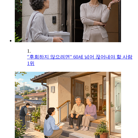
1.
"후회하지 않으려면" 60세 넘어 끊어내야 할 사람
1위