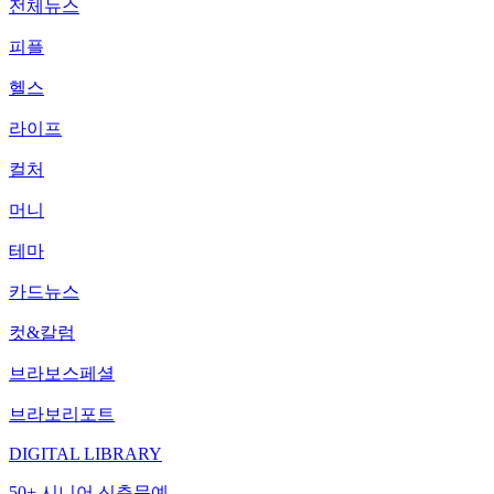
전체뉴스
피플
헬스
라이프
컬처
머니
테마
카드뉴스
컷&칼럼
브라보스페셜
브라보리포트
DIGITAL LIBRARY
50+ 시니어 신춘문예