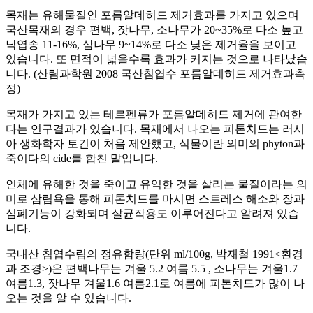
목재는 유해물질인 포름알데히드 제거효과를 가지고 있으며
국산목재의 경우 편백, 잣나무, 소나무가 20~35%로 다소 높고
낙엽송 11-16%, 삼나무 9~14%로 다소 낮은 제거율을 보이고
있습니다. 또 면적이 넓을수록 효과가 커지는 것으로 나타났습
니다. (산림과학원 2008 국산침엽수 포름알데히드 제거효과측
정)
목재가 가지고 있는 테르펜류가 포름알데히드 제거에 관여한
다는 연구결과가 있습니다. 목재에서 나오는 피톤치드는 러시
아 생화학자 토긴이 처음 제안했고, 식물이란 의미의 phyton과
죽이다의 cide를 합친 말입니다.
인체에 유해한 것을 죽이고 유익한 것을 살리는 물질이라는 의
미로 삼림욕을 통해 피톤치드를 마시면 스트레스 해소와 장과
심폐기능이 강화되며 살균작용도 이루어진다고 알려져 있습
니다.
국내산 침엽수림의 정유함량(단위 ml/100g, 박재철 1991<환경
과 조경>)은 편백나무는 겨울 5.2 여름 5.5 , 소나무는 겨울1.7
여름1.3, 잣나무 겨울1.6 여름2.1로 여름에 피톤치드가 많이 나
오는 것을 알 수 있습니다.