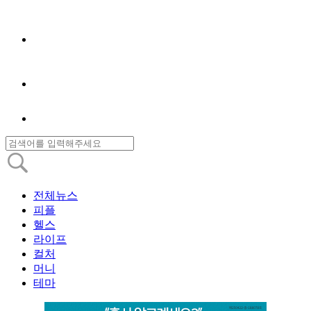
전체뉴스
피플
헬스
라이프
컬처
머니
테마