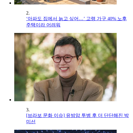
2.
‘아파도 집에서 늙고 싶어…’ 고령 가구 40% 노후
주택이라 어려워
3.
[브라보 문화 이슈] 유방암 투병 후 더 단단해진 박
미선