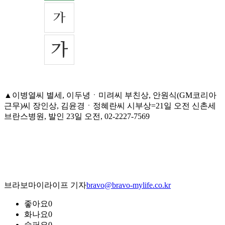
▲이병열씨 별세, 이두녕ㆍ미려씨 부친상, 안원식(GM코리아
근무)씨 장인상, 김윤경ㆍ정혜란씨 시부상=21일 오전 신촌세
브란스병원, 발인 23일 오전, 02-2227-7569
브라보마이라이프 기자
bravo@bravo-mylife.co.kr
좋아요
0
화나요
0
슬퍼요
0