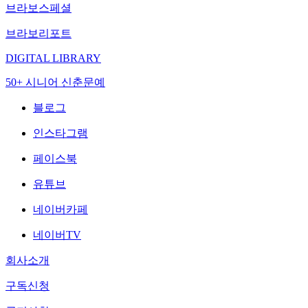
브라보스페셜
브라보리포트
DIGITAL LIBRARY
50+ 시니어 신춘문예
블로그
인스타그램
페이스북
유튜브
네이버카페
네이버TV
회사소개
구독신청