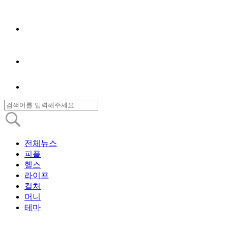
전체뉴스
피플
헬스
라이프
컬처
머니
테마