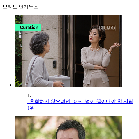
브라보 인기뉴스
1.
"후회하지 않으려면" 60세 넘어 끊어내야 할 사람
1위