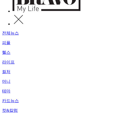
전체뉴스
피플
헬스
라이프
컬처
머니
테마
카드뉴스
컷&칼럼