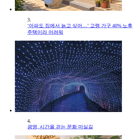
3.
‘아파도 집에서 늙고 싶어…’ 고령 가구 40% 노후
주택이라 어려워
4.
광명, 시간을 걷는 문화 마실길