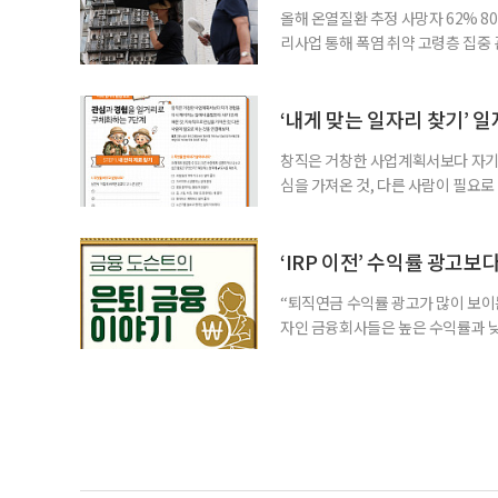
올해 온열질환 추정 사망자 62% 8
리사업 통해 폭염 취약 고령층 집중
나타났다. 이에 정부가 전국 보건소
에 따르면 5월 15일부터 이달 4일
고령층은 825명(33.8%), 80세 
‘내게 맞는 일자리 찾기’ 
창직은 거창한 사업계획서보다 자기 
심을 가져온 것, 다른 사람이 필요로
for 5060 창직사례집’을 바탕으로 ‘
싶었나요? ▷ 내가 살아오며 ‘이렇게 바
2._______________ 3._____
‘IRP 이전’ 수익률 광고보
“퇴직연금 수익률 광고가 많이 보이는
자인 금융회사들은 높은 수익률과 낮
가입자를 유치한다. 하지만 수익률이
운용하는 자금인 만큼, 광고보다 먼저
사들이 내세우는 퇴직연금 수익률은 