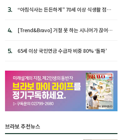
3.
“아침식사는 든든하게” 70세 이상 식생활 점수
가장 높아
4.
[Trend&Bravo] 거절 못 하는 시니어가 끊어야
할 행동 5
5.
65세 이상 국민연금 수급자 비중 80% ‘돌파’
브라보 추천뉴스