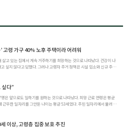
’ 고령 가구 40% 노후 주택이라 어려워
재 살고 있는 집에서 계속 거주하기를 희망하는 것으로 나타났다. 건강이 나
고 싶지 않다고 답했다. 그러나 고령자 주거 정책은 시설 입소와 신규 주택
 시행을 계기로 집수리부터 퇴원 후 임시 거처, 방문 돌봄까지 연결하는 주거
나왔다. 6일 건축공간연구원(AURI)이 발간한 ‘건축과 도시 공간’ 2026년
 고령자 주거-돌봄 협업 체계 구축 방안’ 보고서는 고
 싶다”
중 7명은 앞으로도 일하기를 원하는 것으로 나타났다. 희망 근로 연령은 평균
오래 근무한 일자리를 그만둔 나이는 평균 53세였다. 주된 일자리에서 물러난
의 현실이 통계로 확인됐다. 고령층 취업자 1012만 5000명 국가데이터
제활동인구조사 고령층 부가조사 결과’에 따르면 55~79세 인구는 1701만
 증가했다. 15세 이상 인구에서 차지하는 비중은
0세 이상, 고령층 집중 보호 추진