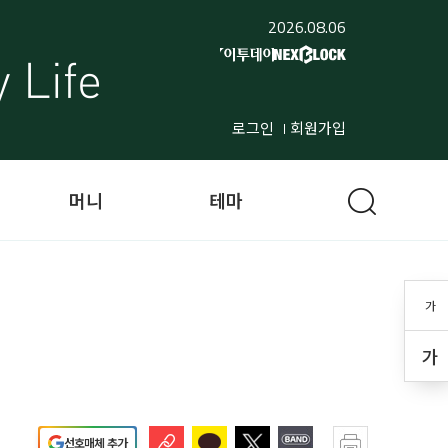
2026.08.06
로그인
회원가입
머니
테마
가
가
선호매체 추가