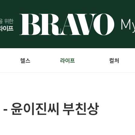
헬스
라이프
컬처
 - 윤이진씨 부친상