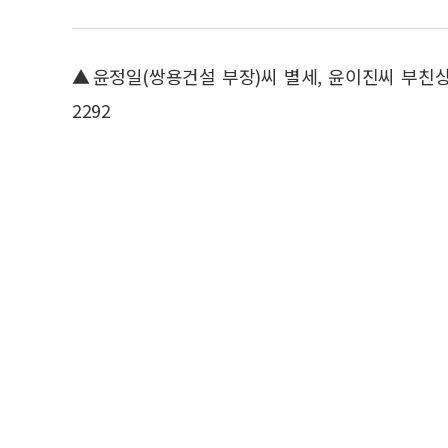
▲윤정일(쌍용건설 부장)씨 별세, 윤이진씨 부친상=1
2292