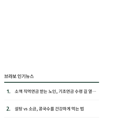
브라보 인기뉴스
1.
소액 직역연금 받는 노인, 기초연금 수령 길 열린
다
2.
설탕 vs 소금, 콩국수를 건강하게 먹는 법