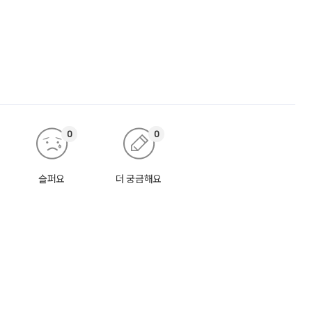
0
0
슬퍼요
더 궁금해요