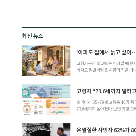
최신 뉴스
‘아파도 집에서 늙고 싶어…
고령가구의 87.2%는 건강할 때 현
빠져도 절반가량은 지금의 집을 떠나
공급에 무게가 실려 있다. 통합돌봄
지원 체계를 구축해야 한다는 제언이 
여름호에 실린 ‘통합돌봄 시행에 따른
고령자 “73.6세까지 일하고
우리나라 55~79세 고령층 10명 
73.6세까지 높아졌다. 반면 가장 
뒤에도 상당 기간 일해야 하는 고령층
처가 5일 발표한 ‘2026년 5월 경
7000명으로, 1년 전보다 57만 명
온열질환 사망자 62%가 8