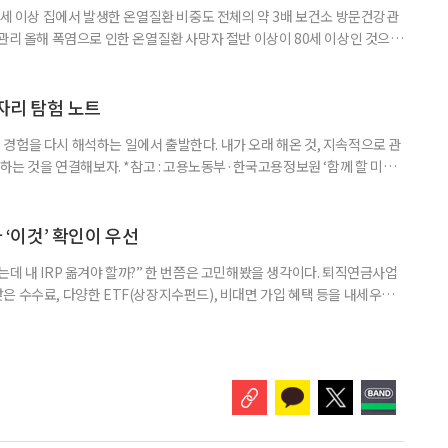
0세 이상 집에서 발생한 온열질환 비중도 전체의 약 3배 보건소 방문건강관
 관리 올해 폭염으로 인한 온열질환 사망자 절반 이상이 80세 이상인 것으로
 방문건강관리사업을 통해 80세 이상 고령자 보호를 추진한다. 6일 복지부
까지 질병관리청으로 신고된 온열질환자는 총 2441명으로 이 중 65세 이상
이상은 300명(12.3%)으로 집계됐다. 연령별 환자 수
일자리 탐험 노트
경험을 다시 해석하는 일에서 출발한다. 내가 오래 해온 것, 지속적으로 관
 하는 것을 연결해보자. *참고 : 고용노동부·한국고용정보원 ‘함께 할 미래
브라보 마이 라이프’ 재구성. STEP 1. 내 안의 재료 찾기 1. 무엇을 바꾸고
뀌면 좋겠다’고 느낀 일은? 1._______________
__________ ▷ 그중 내가 직접 해볼 만
다 ‘이것’ 확인이 우선
데 내 IRP 옮겨야 할까?” 한 번쯤은 고민해봤을 생각이다. 퇴직연금사업
은 수수료, 다양한 ETF(상장지수펀드), 비대면 가입 혜택 등을 내세우며
 높다고 해서 무조건 옮기는 것만이 정답은 아니다. 퇴직연금은 오랜 기간
 확인해야 할 사항이 있다. 수익률 광고, 먼저 기준부터 봐야 한다 금융회
눈에 잘 들어온다. 하지만 수익률 숫자는 기준에 따라달라질 수 있다.