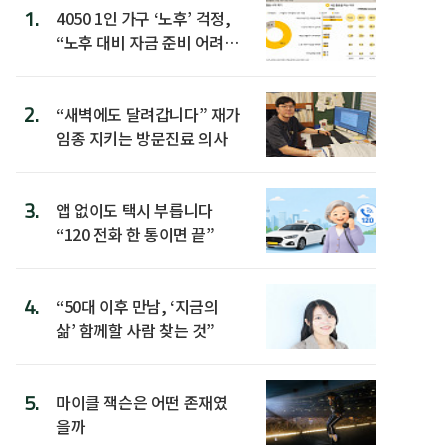
1.
4050 1인 가구 ‘노후’ 걱정,
“노후 대비 자금 준비 어려
워”
2.
“새벽에도 달려갑니다” 재가
임종 지키는 방문진료 의사
3.
앱 없이도 택시 부릅니다
“120 전화 한 통이면 끝”
4.
“50대 이후 만남, ‘지금의
삶’ 함께할 사람 찾는 것”
5.
마이클 잭슨은 어떤 존재였
을까