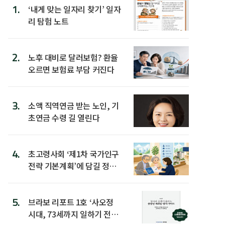
1.
‘내게 맞는 일자리 찾기’ 일자
리 탐험 노트
2.
노후 대비로 달러보험? 환율
오르면 보험료 부담 커진다
3.
소액 직역연금 받는 노인, 기
초연금 수령 길 열린다
4.
초고령사회 ‘제1차 국가인구
전략 기본계획’에 담길 정책
은
5.
브라보 리포트 1호 ‘사오정
시대, 73세까지 일하기 전략’