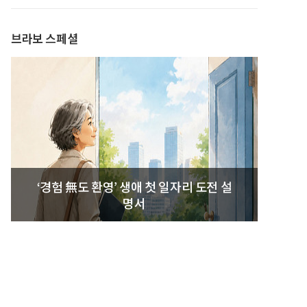
발간
브라보 스페셜
‘경험 無도 환영’ 생애 첫 일자리 도전 설
명서