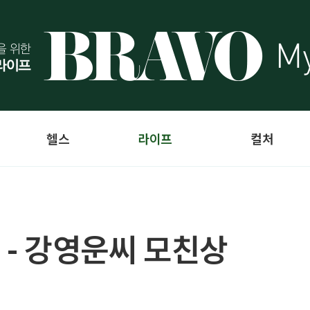
헬스
라이프
컬처
 - 강영운씨 모친상