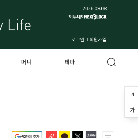
2026.08.08
로그인
회원가입
머니
테마
가
가
선호매체 추가