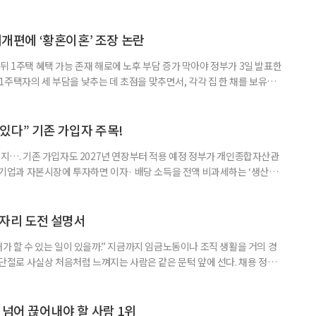
’로 격상했다. 7일 보건복지부에 따르면 정은경 장관 주재로 폭염 대응
본부를 구성·운영하기로 했다. 이번 조치는 지난 2일 폭염 중앙재난안전대
령된 이후에도 폭염이 전국적으로 확대되고 장기화한 데 따른 것이다. 기존에
제개편에 ‘황혼이혼’ 조장 논란
뒤 1주택 혜택 가능 존재 해로에 노후 부담 증가 막아야 정부가 3일 발표한
주택자의 세 부담을 낮추는 데 초점을 맞추면서, 각각 집 한 채를 보유한
것보다 이혼이 경제적으로 유리해질 수 있다는 분석이 나온다. 종합부동산
1주택 공제와 세액공제 적용 여부는 부부를 하나의 세대로 묶어 판단한다. 부
 세대가 두 채를 가진 것으로 보지만, 실제 이혼해 주거와 생계를 분
수 있다” 기존 가입자 주목!
폐지…. 기존 가입자도 2027년 연장부터 적용 예정 정부가 개인종합자산관
내 기업과 자본시장에 투자하면 이자· 배당 소득을 전액 비과세하는 ‘생산적
소득 이하 청년에게는 납입액의 10%를 소득공제 해주는 방안도 추진한다. 다만
 주목해야 한다. 그동안 사용하지 않고 쌓아둔 ISA 납입한도가 사라질 수 있
개편안이 국회 통과 후 그대로 시행된다면 법 시행 전 본
일자리 도전 설명서
내가 할 수 있는 일이 있을까.” 지금까지 임금노동이나 조직 생활을 거의 경
력 단절로 사실상 처음처럼 느껴지는 사람은 같은 문턱 앞에 선다. 채용 정보를
업무 지시, 동료 관계까지 낯설다. 이들에게 필요한 것은 ‘용기를 내라’는 말
밖에 섞여 있는 ‘첫 취업’, ‘경력 단절’ 생산인구가 줄어드는 상황에서 삶의
가 자원이다. 박경하 한국노인인력개발원 선임연구위
 넘어 끊어내야 할 사람 1위