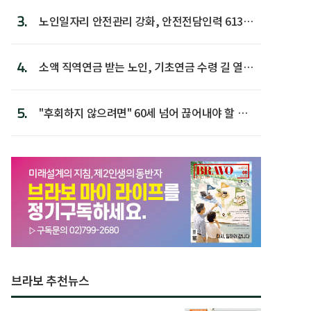
3.
노인일자리 안전관리 강화, 안전전담인력 613명
첫 배치
4.
소액 직역연금 받는 노인, 기초연금 수령 길 열린
다
5.
"후회하지 않으려면" 60세 넘어 끊어내야 할 사
람 1위
브라보 추천뉴스