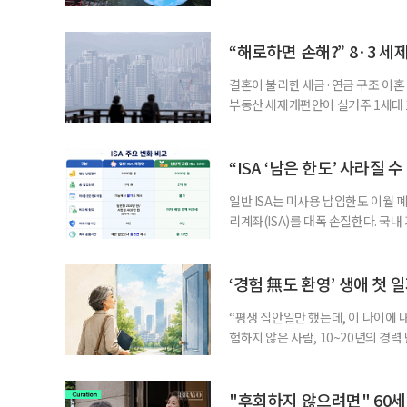
초기대응반을 ‘폭염대응 비상대책본부
긴급회의를 열고 폭염대응 비상대책
책본부(중대본) 2단계(심각)가 발
“해로하면 손해?” 8·3 세
운영
결혼이 불리한 세금·연금 구조 이혼 
부동산 세제개편안이 실거주 1세대 1
고령 부부에게는 혼인을 유지하는 
세는 개인별로 부과하지만, 1세대 
부가 각자 집 한 채씩을 보유하면 한
“ISA ‘남은 한도’ 사라질 
일반 ISA는 미사용 납입한도 이월 
리계좌(ISA)를 대폭 손질한다. 국
금융 ISA’를 새로 만들고, 일정 
기존 ISA 가입자라면 이번 개편안에
기 때문이다. 지난 3일 발표된 세제
‘경험 無도 환영’ 생애 첫 
“평생 집안일만 했는데, 이 나이에 
험하지 않은 사람, 10~20년의 경
찾고 이력서를 쓰는 일부터 출퇴근, 
보다 부담을 낮춘 진입 경로다. 통계 
경험이 풍부한 고령자는 중요한 국
"후회하지 않으려면" 60세