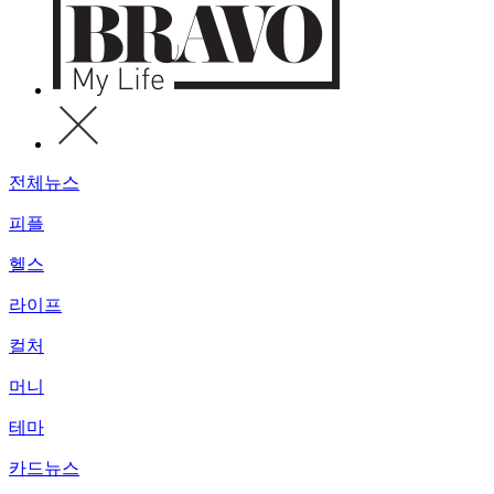
전체뉴스
피플
헬스
라이프
컬처
머니
테마
카드뉴스