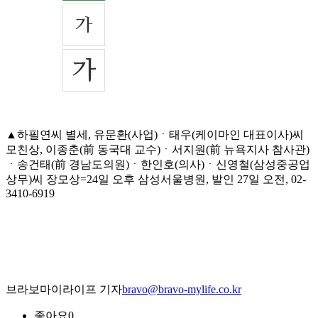
▲하필연씨 별세, 유문환(사업)ㆍ태우(케이마인 대표이사)씨
모친상, 이종춘(前 동국대 교수)ㆍ서지원(前 뉴욕지사 참사관)
ㆍ송건태(前 경남도의원)ㆍ한인호(의사)ㆍ신영철(삼성중공업
상무)씨 장모상=24일 오후 삼성서울병원, 발인 27일 오전, 02-
3410-6919
브라보마이라이프 기자
bravo@bravo-mylife.co.kr
좋아요
0