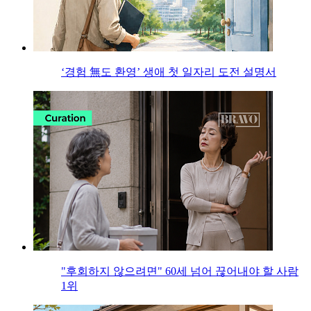
‘경험 無도 환영’ 생애 첫 일자리 도전 설명서
"후회하지 않으려면" 60세 넘어 끊어내야 할 사람
1위