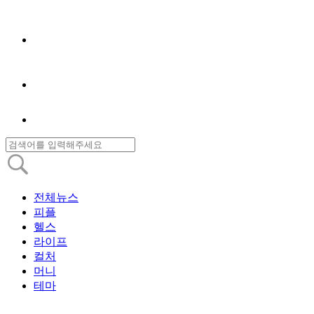
전체뉴스
피플
헬스
라이프
컬처
머니
테마