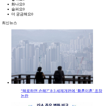
화나요
0
슬퍼요
0
더 궁금해요
0
최신뉴스
“해로하면 손해?” 8·3 세제개편에 ‘황혼이혼’ 조장
논란