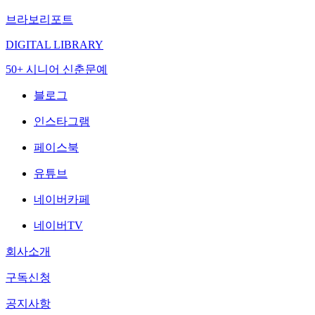
브라보리포트
DIGITAL LIBRARY
50+ 시니어 신춘문예
블로그
인스타그램
페이스북
유튜브
네이버카페
네이버TV
회사소개
구독신청
공지사항