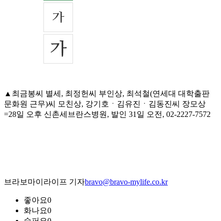
▲최금봉씨 별세, 최정헌씨 부인상, 최석철(연세대 대학출판
문화원 근무)씨 모친상, 강기호ㆍ김유진ㆍ김동진씨 장모상
=28일 오후 신촌세브란스병원, 발인 31일 오전, 02-2227-7572
브라보마이라이프 기자
bravo@bravo-mylife.co.kr
좋아요
0
화나요
0
슬퍼요
0