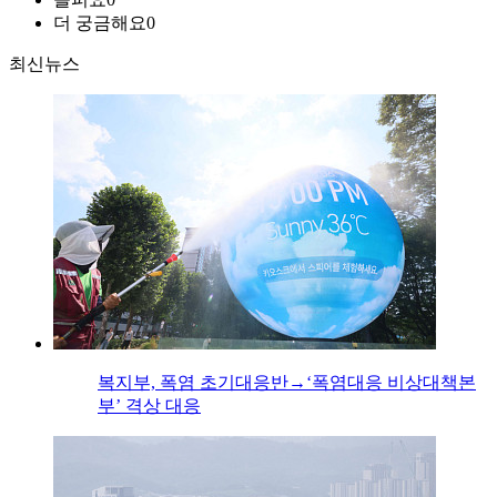
더 궁금해요
0
최신뉴스
복지부, 폭염 초기대응반→‘폭염대응 비상대책본
부’ 격상 대응