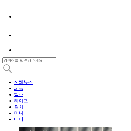
전체뉴스
피플
헬스
라이프
컬처
머니
테마