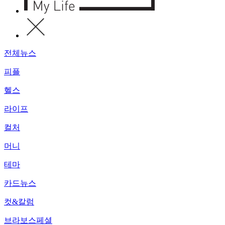
전체뉴스
피플
헬스
라이프
컬처
머니
테마
카드뉴스
컷&칼럼
브라보스페셜