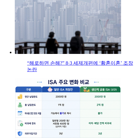
“해로하면 손해?” 8·3 세제개편에 ‘황혼이혼’ 조장
논란