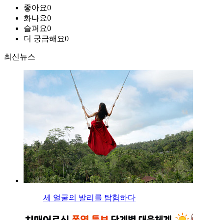
좋아요
0
화나요
0
슬퍼요
0
더 궁금해요
0
최신뉴스
세 얼굴의 발리를 탐험하다