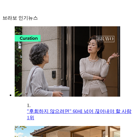
브라보 인기뉴스
1.
"후회하지 않으려면" 60세 넘어 끊어내야 할 사람
1위