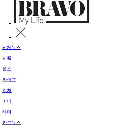
전체뉴스
피플
헬스
라이프
컬처
머니
테마
카드뉴스