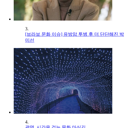
3.
[브라보 문화 이슈] 유방암 투병 후 더 단단해진 박
미선
4.
광명, 시간을 걷는 문화 마실길