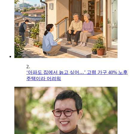
2.
‘아파도 집에서 늙고 싶어…’ 고령 가구 40% 노후
주택이라 어려워