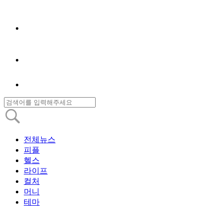
전체뉴스
피플
헬스
라이프
컬처
머니
테마