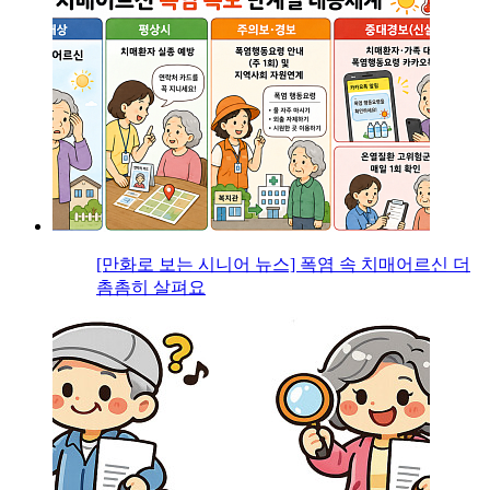
[만화로 보는 시니어 뉴스] 폭염 속 치매어르신 더
촘촘히 살펴요