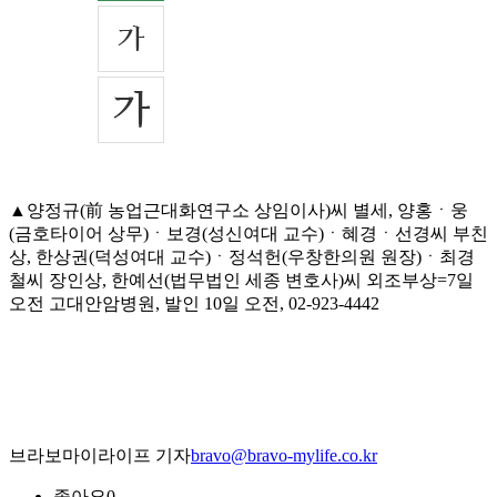
▲양정규(前 농업근대화연구소 상임이사)씨 별세, 양홍ㆍ웅
(금호타이어 상무)ㆍ보경(성신여대 교수)ㆍ혜경ㆍ선경씨 부친
상, 한상권(덕성여대 교수)ㆍ정석헌(우창한의원 원장)ㆍ최경
철씨 장인상, 한예선(법무법인 세종 변호사)씨 외조부상=7일
오전 고대안암병원, 발인 10일 오전, 02-923-4442
브라보마이라이프 기자
bravo@bravo-mylife.co.kr
좋아요
0