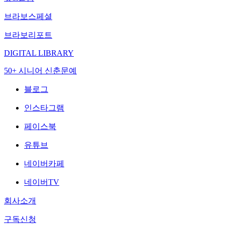
브라보스페셜
브라보리포트
DIGITAL LIBRARY
50+ 시니어 신춘문예
블로그
인스타그램
페이스북
유튜브
네이버카페
네이버TV
회사소개
구독신청