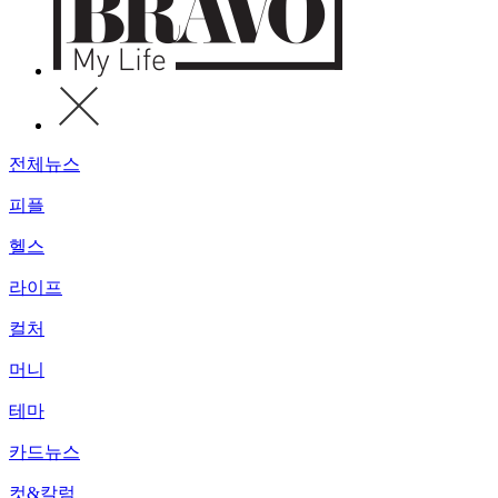
전체뉴스
피플
헬스
라이프
컬처
머니
테마
카드뉴스
컷&칼럼