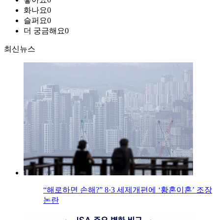
화나요
0
슬퍼요
0
더 궁금해요
0
최신뉴스
“해로하면 손해?” 8·3 세제개편에 ‘황혼이혼’ 조장
논란