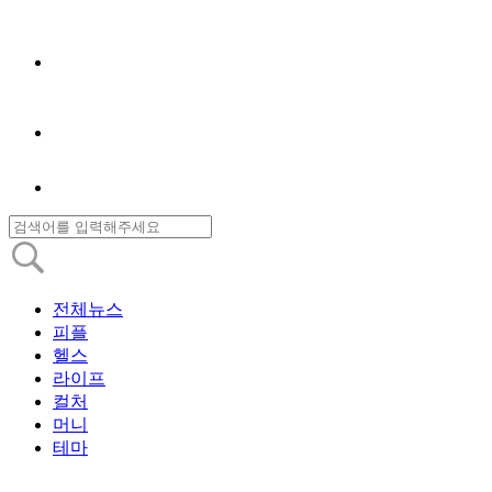
전체뉴스
피플
헬스
라이프
컬처
머니
테마