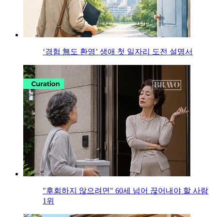
‘경험 無도 환영’ 생애 첫 일자리 도전 설명서
"후회하지 않으려면" 60세 넘어 끊어내야 할 사람
1위