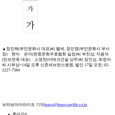
▲정진해(부민문화사 대표)씨 별세, 정민영(부민문화사 부사
장)ㆍ현아ㆍ은아(한중문화우호협회 실장)씨 부친상, 지용석
(만포면옥 대표)ㆍ소영찬(이테크건설 상무)씨 장인상, 최정아
씨 시부상=14일 오후 신촌세브란스병원, 발인 17일 오전, 02-
2227-7584
브라보마이라이프 기자
bravo@bravo-mylife.co.kr
좋아요
0