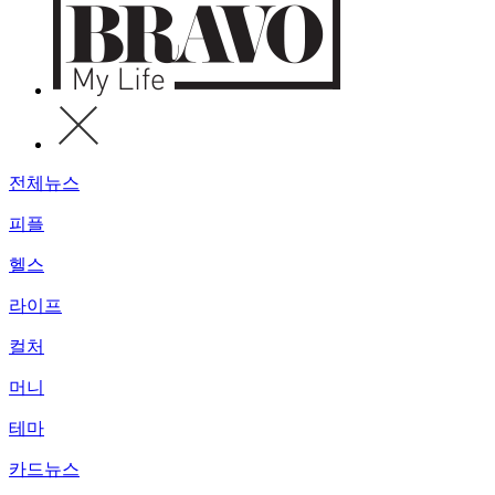
전체뉴스
피플
헬스
라이프
컬처
머니
테마
카드뉴스