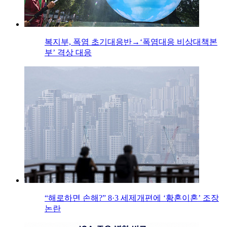
복지부, 폭염 초기대응반→‘폭염대응 비상대책본
부’ 격상 대응
“해로하면 손해?” 8·3 세제개편에 ‘황혼이혼’ 조장
논란