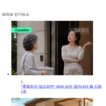
브라보 인기뉴스
1.
"후회하지 않으려면" 60세 넘어 끊어내야 할 사람
1위