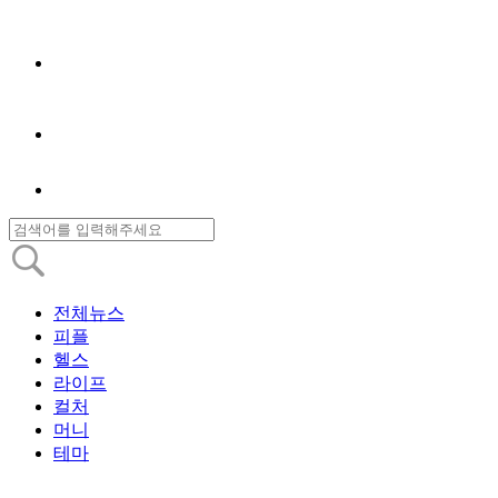
전체뉴스
피플
헬스
라이프
컬처
머니
테마