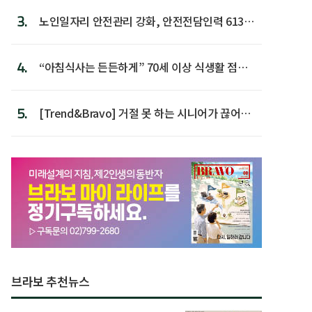
3.
노인일자리 안전관리 강화, 안전전담인력 613명
첫 배치
4.
“아침식사는 든든하게” 70세 이상 식생활 점수
가장 높아
5.
[Trend&Bravo] 거절 못 하는 시니어가 끊어야
할 행동 5
브라보 추천뉴스