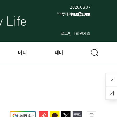
2026.08.07
로그인
회원가입
머니
테마
가
가
선호매체 추가