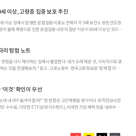
제활동인구조사 고령층 부가조사 결과’에 따르면 55~79세 인구는 1701만
 증가했다. 15세 이상 인구에서 차지하는 비중은
0세 이상, 고령층 집중 보호 추진
0세 이상 집에서 발생한 온열질환 비중도 전체의 약 3배 보건소 방문건강관
 관리 올해 폭염으로 인한 온열질환 사망자 절반 이상이 80세 이상인 것으로
 방문건강관리사업을 통해 80세 이상 고령자 보호를 추진한다. 6일 복지부
까지 질병관리청으로 신고된 온열질환자는 총 2441명으로 이 중 65세 이상
이상은 300명(12.3%)으로 집계됐다. 연령별 환자 수
일자리 탐험 노트
경험을 다시 해석하는 일에서 출발한다. 내가 오래 해온 것, 지속적으로 관
 하는 것을 연결해보자. *참고 : 고용노동부·한국고용정보원 ‘함께 할 미래
브라보 마이 라이프’ 재구성. STEP 1. 내 안의 재료 찾기 1. 무엇을 바꾸고
뀌면 좋겠다’고 느낀 일은? 1._______________
__________ ▷ 그중 내가 직접 해볼 만
다 ‘이것’ 확인이 우선
데 내 IRP 옮겨야 할까?” 한 번쯤은 고민해봤을 생각이다. 퇴직연금사업
은 수수료, 다양한 ETF(상장지수펀드), 비대면 가입 혜택 등을 내세우며
 높다고 해서 무조건 옮기는 것만이 정답은 아니다. 퇴직연금은 오랜 기간
 확인해야 할 사항이 있다. 수익률 광고, 먼저 기준부터 봐야 한다 금융회
눈에 잘 들어온다. 하지만 수익률 숫자는 기준에 따라달라질 수 있다.