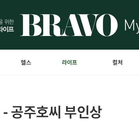
헬스
라이프
컬처
 - 공주호씨 부인상