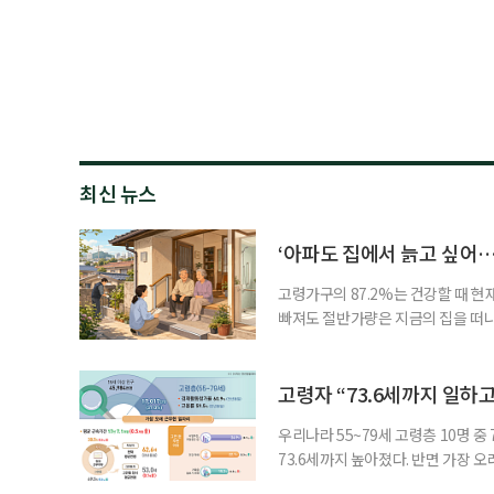
최신 뉴스
‘아파도 집에서 늙고 싶어…
고령가구의 87.2%는 건강할 때 현
빠져도 절반가량은 지금의 집을 떠나
공급에 무게가 실려 있다. 통합돌봄
지원 체계를 구축해야 한다는 제언이 
여름호에 실린 ‘통합돌봄 시행에 따른
고령자 “73.6세까지 일하고
우리나라 55~79세 고령층 10명 
73.6세까지 높아졌다. 반면 가장 
뒤에도 상당 기간 일해야 하는 고령층