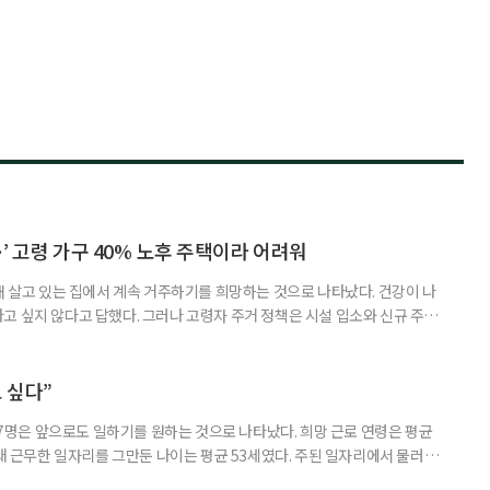
’ 고령 가구 40% 노후 주택이라 어려워
재 살고 있는 집에서 계속 거주하기를 희망하는 것으로 나타났다. 건강이 나
고 싶지 않다고 답했다. 그러나 고령자 주거 정책은 시설 입소와 신규 주택
 시행을 계기로 집수리부터 퇴원 후 임시 거처, 방문 돌봄까지 연결하는 주거
나왔다. 6일 건축공간연구원(AURI)이 발간한 ‘건축과 도시 공간’ 2026년
 고령자 주거-돌봄 협업 체계 구축 방안’ 보고서는 고
 싶다”
중 7명은 앞으로도 일하기를 원하는 것으로 나타났다. 희망 근로 연령은 평균
오래 근무한 일자리를 그만둔 나이는 평균 53세였다. 주된 일자리에서 물러난
의 현실이 통계로 확인됐다. 고령층 취업자 1012만 5000명 국가데이터