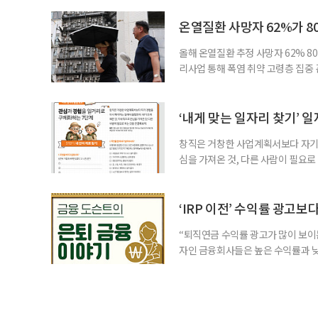
처가 5일 발표한 ‘2026년 5월 경
7000명으로, 1년 전보다 57만 명
온열질환 사망자 62%가 8
올해 온열질환 추정 사망자 62% 8
리사업 통해 폭염 취약 고령층 집중
나타났다. 이에 정부가 전국 보건소
에 따르면 5월 15일부터 이달 4일
고령층은 825명(33.8%), 80세 
‘내게 맞는 일자리 찾기’ 
창직은 거창한 사업계획서보다 자기 
심을 가져온 것, 다른 사람이 필요로
for 5060 창직사례집’을 바탕으로 ‘
싶었나요? ▷ 내가 살아오며 ‘이렇게 바
2._______________ 3._____
‘IRP 이전’ 수익률 광고보
“퇴직연금 수익률 광고가 많이 보이는
자인 금융회사들은 높은 수익률과 낮
가입자를 유치한다. 하지만 수익률이
운용하는 자금인 만큼, 광고보다 먼저
사들이 내세우는 퇴직연금 수익률은 