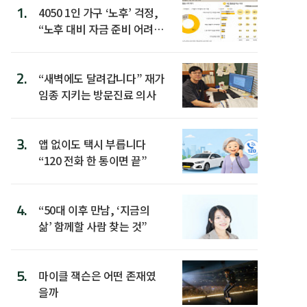
1.
4050 1인 가구 ‘노후’ 걱정,
“노후 대비 자금 준비 어려
워”
2.
“새벽에도 달려갑니다” 재가
임종 지키는 방문진료 의사
3.
앱 없이도 택시 부릅니다
“120 전화 한 통이면 끝”
4.
“50대 이후 만남, ‘지금의
삶’ 함께할 사람 찾는 것”
5.
마이클 잭슨은 어떤 존재였
을까