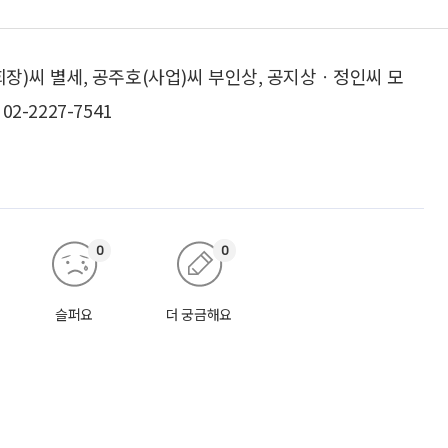
)씨 별세, 공주호(사업)씨 부인상, 공지상ㆍ정인씨 모
-2227-7541
0
0
슬퍼요
더 궁금해요