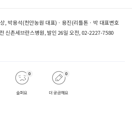
인상, 박용석(천안농원 대표)ㆍ용진(리틀톤ㆍ박 대표변호
촌세브란스병원, 발인 26일 오전, 02-2227-7580
0
0
슬퍼요
더 궁금해요