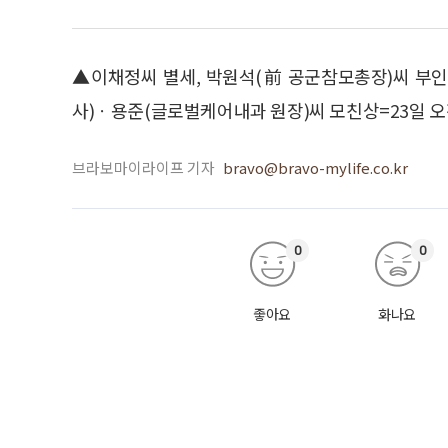
▲이채정씨 별세, 박원석(前 공군참모총장)씨 부
사)ㆍ용준(글로벌케어내과 원장)씨 모친상=23일 오전 신
브라보마이라이프 기자
bravo@bravo-mylife.co.kr
0
0
좋아요
화나요