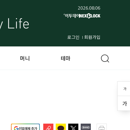
2026.08.06
로그인
회원가입
머니
테마
가
가
선호매체 추가