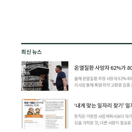
최신 뉴스
온열질환 사망자 62%가 8
올해 온열질환 추정 사망자 62% 8
리사업 통해 폭염 취약 고령층 집중
나타났다. 이에 정부가 전국 보건소
에 따르면 5월 15일부터 이달 4일
고령층은 825명(33.8%), 80세 
‘내게 맞는 일자리 찾기’ 
창직은 거창한 사업계획서보다 자기 
심을 가져온 것, 다른 사람이 필요로
for 5060 창직사례집’을 바탕으로 ‘