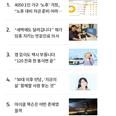
1.
4050 1인 가구 ‘노후’ 걱정,
“노후 대비 자금 준비 어려
워”
2.
“새벽에도 달려갑니다” 재가
임종 지키는 방문진료 의사
3.
앱 없이도 택시 부릅니다
“120 전화 한 통이면 끝”
4.
“50대 이후 만남, ‘지금의
삶’ 함께할 사람 찾는 것”
5.
마이클 잭슨은 어떤 존재였
을까