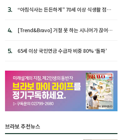
3.
“아침식사는 든든하게” 70세 이상 식생활 점수
가장 높아
4.
[Trend&Bravo] 거절 못 하는 시니어가 끊어야
할 행동 5
5.
65세 이상 국민연금 수급자 비중 80% ‘돌파’
브라보 추천뉴스