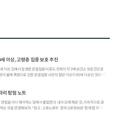
0세 이상, 고령층 집중 보호 추진
0세 이상 집에서 발생한 온열질환 비중도 전체의 약 3배 보건소 방문건강관
 관리 올해 폭염으로 인한 온열질환 사망자 절반 이상이 80세 이상인 것으로
 방문건강관리사업을 통해 80세 이상 고령자 보호를 추진한다. 6일 복지부
까지 질병관리청으로 신고된 온열질환자는 총 2441명으로 이 중 65세 이상
이상은 300명(12.3%)으로 집계됐다. 연령별 환자 수
일자리 탐험 노트
경험을 다시 해석하는 일에서 출발한다. 내가 오래 해온 것, 지속적으로 관
 하는 것을 연결해보자. *참고 : 고용노동부·한국고용정보원 ‘함께 할 미래
브라보 마이 라이프’ 재구성. STEP 1. 내 안의 재료 찾기 1. 무엇을 바꾸고