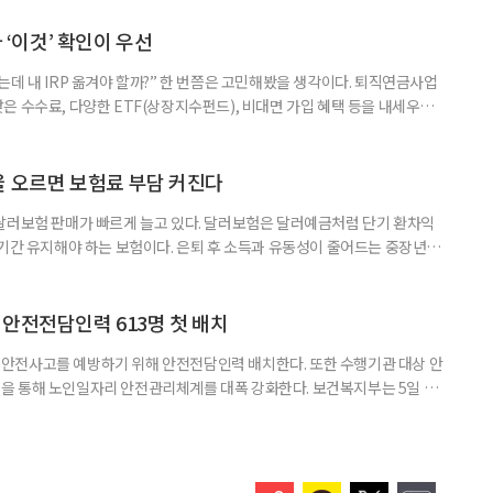
뀌면 좋겠다’고 느낀 일은? 1._______________
__________ ▷ 그중 내가 직접 해볼 만
다 ‘이것’ 확인이 우선
데 내 IRP 옮겨야 할까?” 한 번쯤은 고민해봤을 생각이다. 퇴직연금사업
은 수수료, 다양한 ETF(상장지수펀드), 비대면 가입 혜택 등을 내세우며
 높다고 해서 무조건 옮기는 것만이 정답은 아니다. 퇴직연금은 오랜 기간
 확인해야 할 사항이 있다. 수익률 광고, 먼저 기준부터 봐야 한다 금융회
눈에 잘 들어온다. 하지만 수익률 숫자는 기준에 따라달라질 수 있다.
율 오르면 보험료 부담 커진다
달러보험 판매가 빠르게 늘고 있다. 달러보험은 달러예금처럼 단기 환차익
장기간 유지해야 하는 보험이다. 은퇴 후 소득과 유동성이 줄어드는 중장년층
담과 중도해지 손실 가능성을 함께 살펴야 한다. 5일 보험연구원의 ‘고환율
 리포트에 따르면 올해 1분기 달러보험 판매 건수는 약 4만7000건으로
000건의 두 배를 웃도는 수준이다. 달러보험은 보험료를 달러로 내고
안전전담인력 613명 첫 배치
안전사고를 예방하기 위해 안전전담인력 배치한다. 또한 수행기관 대상 안
을 통해 노인일자리 안전관리체계를 대폭 강화한다. 보건복지부는 5일 노
에서 활동할 수 있도록 안전전담인력 613명을 수행기관과 지방정부에 배
교육, 활동 현장 점검, 상해·산재보험 관리, 안전물품 관리, 사고 발생 시
관리 업무를 맡게 된다. 이번 조치는 노인일자리 사업의 참여 규모와 활동