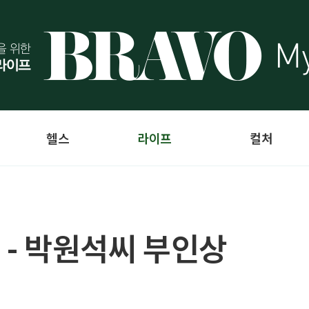
헬스
라이프
컬처
 - 박원석씨 부인상