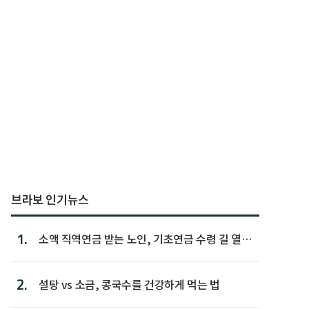
브라보 인기뉴스
1.
소액 직역연금 받는 노인, 기초연금 수령 길 열린
다
2.
설탕 vs 소금, 콩국수를 건강하게 먹는 법