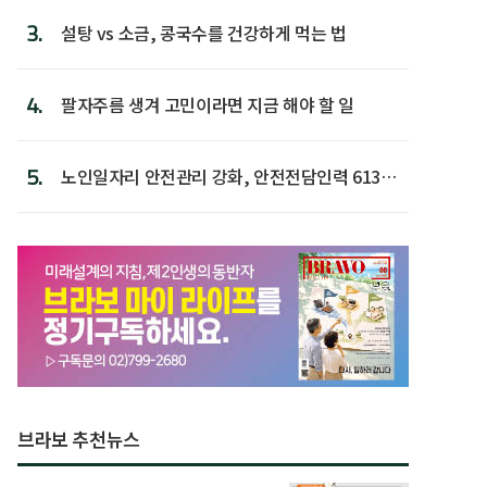
3.
설탕 vs 소금, 콩국수를 건강하게 먹는 법
4.
팔자주름 생겨 고민이라면 지금 해야 할 일
5.
노인일자리 안전관리 강화, 안전전담인력 613명
첫 배치
브라보 추천뉴스