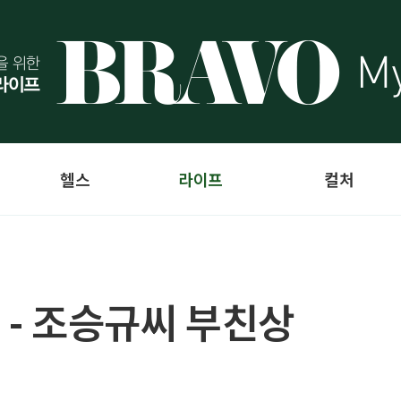
헬스
라이프
컬처
 - 조승규씨 부친상