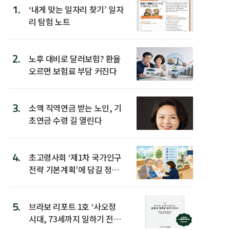
1.
‘내게 맞는 일자리 찾기’ 일자
리 탐험 노트
2.
노후 대비로 달러보험? 환율
오르면 보험료 부담 커진다
3.
소액 직역연금 받는 노인, 기
초연금 수령 길 열린다
4.
초고령사회 ‘제1차 국가인구
전략 기본계획’에 담길 정책
은
5.
브라보 리포트 1호 ‘사오정
시대, 73세까지 일하기 전략’