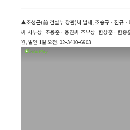
▲조성근(前 건설부 장관)씨 별세, 조승규ㆍ진규
씨 시부상, 조용준ㆍ용진씨 조부상, 한상훈ㆍ한종
원, 발인 1일 오전, 02-3410-6903