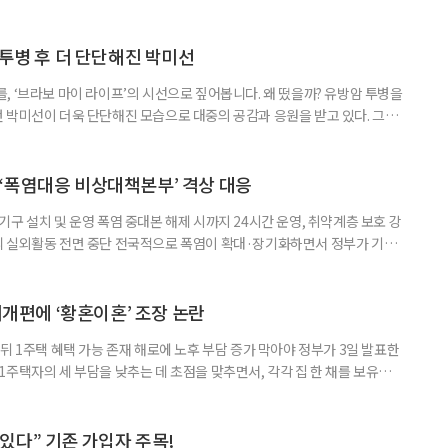
득을 함께 원한다면 보건복지부 노인일자리사업이 출발점이 될 수 있다.
 활용하는 것만으로도 새로운 일을 시작하는 문턱이 훨씬 낮아진다. 취업
 국민취업지원제도 구직활동이 쉽지 않은 사람을 위한 제도다. 개인별 취
 투병 후 더 단단해진 박미선
, ‘브라보 마이 라이프’의 시선으로 짚어봅니다. 왜 떴을까? 유방암 투병을
 박미선이 더욱 단단해진 모습으로 대중의 공감과 응원을 받고 있다. 그러
널에 출연한 그는 방송 활동을 그만하라는 악성 댓글을 받았다고 고백해 눈
삶을 이어가고 있는 박미선은 왜 이전보다 더 큰 관심과 사랑을 받고 있을
 소식 박미선은 재치 있는 말솜씨와 공감 능력으로
‘폭염대응 비상대책본부’ 격상 대응
구 설치 및 운영 폭염 중대본 해제 시까지 24시간 운영, 취약계층 보호 강
리 실외활동 전면 중단 전국적으로 폭염이 확대·장기화하면서 정부가 기존
’로 격상했다. 7일 보건복지부에 따르면 정은경 장관 주재로 폭염 대응
본부를 구성·운영하기로 했다. 이번 조치는 지난 2일 폭염 중앙재난안전대
령된 이후에도 폭염이 전국적으로 확대되고 장기화한 데 따른 것이다. 기존에
제개편에 ‘황혼이혼’ 조장 논란
뒤 1주택 혜택 가능 존재 해로에 노후 부담 증가 막아야 정부가 3일 발표한
주택자의 세 부담을 낮추는 데 초점을 맞추면서, 각각 집 한 채를 보유한
것보다 이혼이 경제적으로 유리해질 수 있다는 분석이 나온다. 종합부동산
1주택 공제와 세액공제 적용 여부는 부부를 하나의 세대로 묶어 판단한다. 부
 세대가 두 채를 가진 것으로 보지만, 실제 이혼해 주거와 생계를 분
수 있다” 기존 가입자 주목!