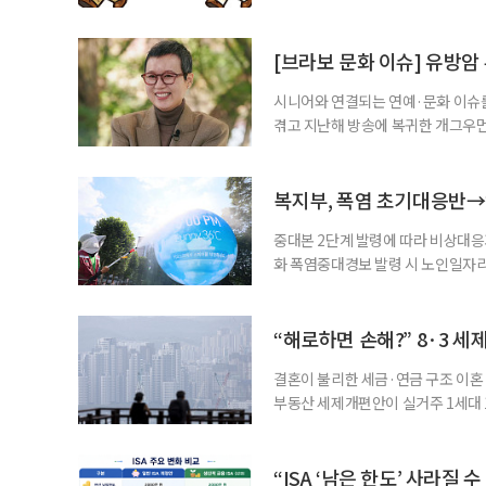
여성새로일하기센터, 사회참여와 소
자신의 상황에 맞는 지원기관을 알고
준비부터 구직 수당까지 고용노동부
[브라보 문화 이슈] 유방암
업 지원 계획을 세
시니어와 연결되는 연예·문화 이슈를
겪고 지난해 방송에 복귀한 개그우먼
나 최근 개그맨 김영철의 유튜브 채
길을 끌었다. 투병 이후에도 자신의 
까. 오랜 방송 생활 뒤 전해진 투병
복지부, 폭염 초기대응반→
중대본 2단계 발령에 따라 비상대응기
화 폭염중대경보 발령 시 노인일자
초기대응반을 ‘폭염대응 비상대책본부
긴급회의를 열고 폭염대응 비상대책
책본부(중대본) 2단계(심각)가 발
“해로하면 손해?” 8·3 세
운영
결혼이 불리한 세금·연금 구조 이혼 
부동산 세제개편안이 실거주 1세대 1
고령 부부에게는 혼인을 유지하는 
세는 개인별로 부과하지만, 1세대 
부가 각자 집 한 채씩을 보유하면 한
“ISA ‘남은 한도’ 사라질 