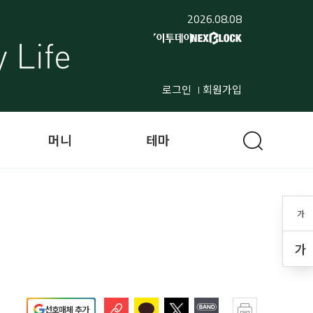
2026.08.08
로그인
회원가입
머니
테마
가
가
선호매체 추가