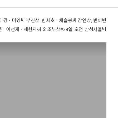
ㆍ미경ㆍ미영씨 부친상, 한치호ㆍ채솔봉씨 장인상, 변아빈
훈ㆍ이선재ㆍ채현지씨 외조부상=29일 오전 삼성서울병