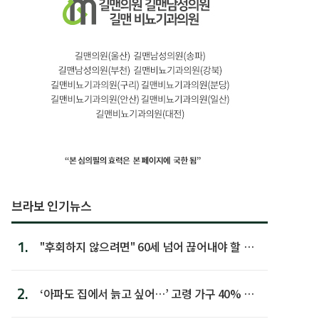
브라보 인기뉴스
1.
"후회하지 않으려면" 60세 넘어 끊어내야 할 사
람 1위
2.
‘아파도 집에서 늙고 싶어…’ 고령 가구 40% 노
후 주택이라 어...