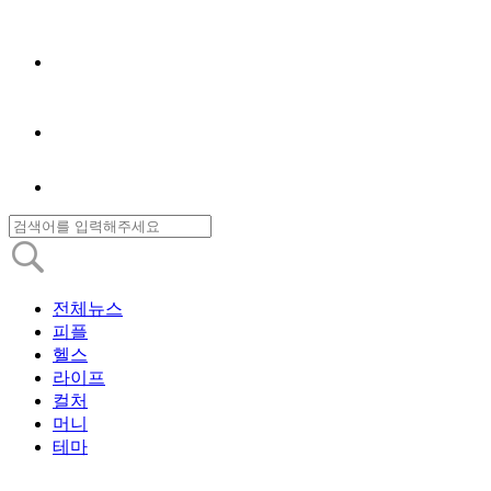
전체뉴스
피플
헬스
라이프
컬처
머니
테마