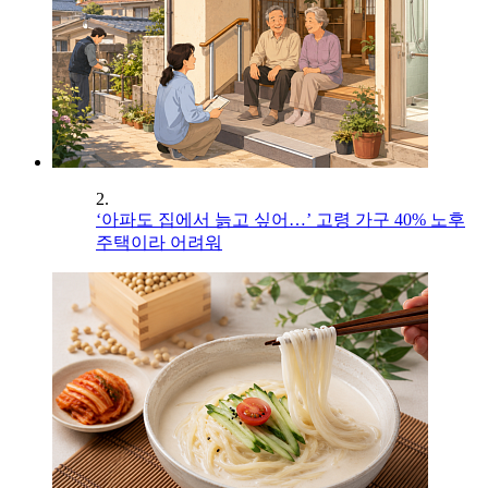
2.
‘아파도 집에서 늙고 싶어…’ 고령 가구 40% 노후
주택이라 어려워