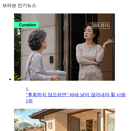
브라보 인기뉴스
1.
"후회하지 않으려면" 60세 넘어 끊어내야 할 사람
1위