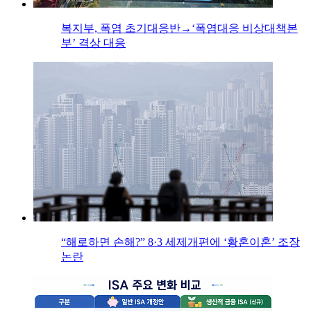
복지부, 폭염 초기대응반→‘폭염대응 비상대책본
부’ 격상 대응
“해로하면 손해?” 8·3 세제개편에 ‘황혼이혼’ 조장
논란