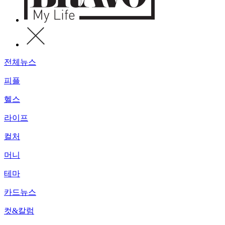
전체뉴스
피플
헬스
라이프
컬처
머니
테마
카드뉴스
컷&칼럼