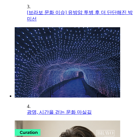
3.
[브라보 문화 이슈] 유방암 투병 후 더 단단해진 박
미선
4.
광명, 시간을 걷는 문화 마실길