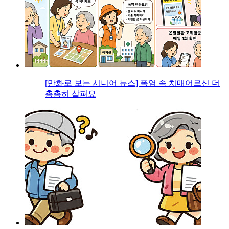
[만화로 보는 시니어 뉴스] 폭염 속 치매어르신 더
촘촘히 살펴요