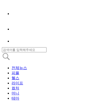
전체뉴스
피플
헬스
라이프
컬처
머니
테마