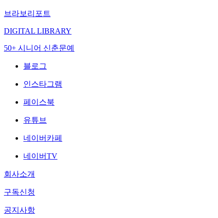
브라보리포트
DIGITAL LIBRARY
50+ 시니어 신춘문예
블로그
인스타그램
페이스북
유튜브
네이버카페
네이버TV
회사소개
구독신청
공지사항