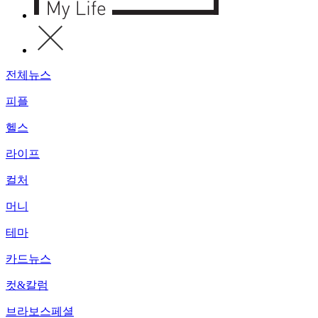
전체뉴스
피플
헬스
라이프
컬처
머니
테마
카드뉴스
컷&칼럼
브라보스페셜