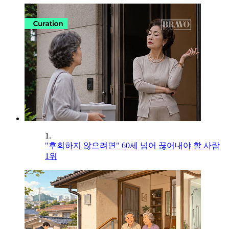
1.
"후회하지 않으려면" 60세 넘어 끊어내야 할 사람
1위