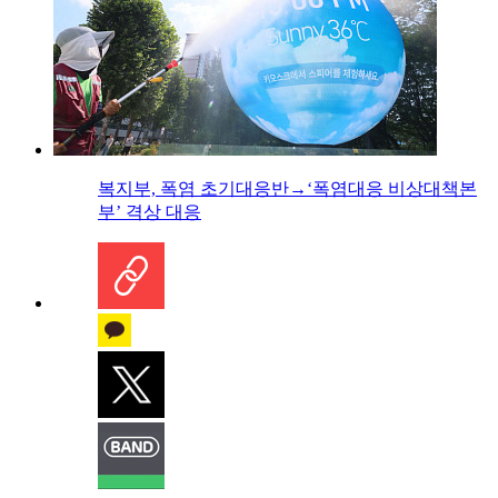
복지부, 폭염 초기대응반→‘폭염대응 비상대책본
부’ 격상 대응