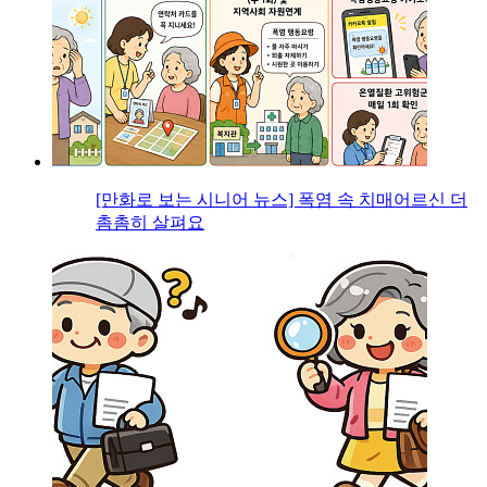
[만화로 보는 시니어 뉴스] 폭염 속 치매어르신 더
촘촘히 살펴요