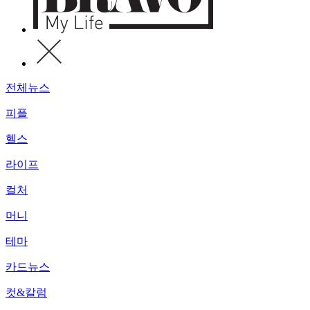
전체뉴스
피플
헬스
라이프
컬처
머니
테마
카드뉴스
컷&칼럼