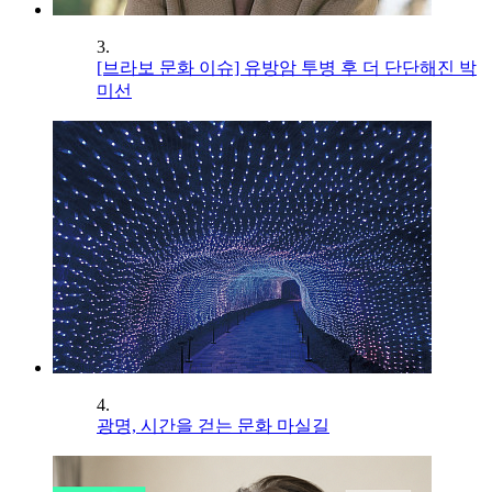
3.
[브라보 문화 이슈] 유방암 투병 후 더 단단해진 박
미선
4.
광명, 시간을 걷는 문화 마실길