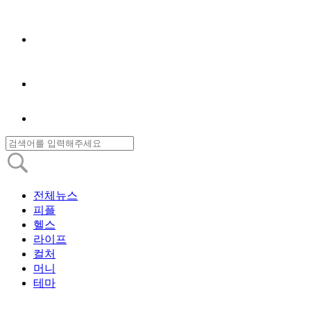
전체뉴스
피플
헬스
라이프
컬처
머니
테마