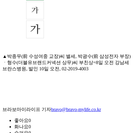
▲박종무(前 수성여중 교장)씨 별세, 박광수(前 삼성전자 부장)
ㆍ형수(더블유브랜드커넥션 상무)씨 부친상=8일 오전 강남세
브란스병원, 발인 10일 오전, 02-2019-4003
브라보마이라이프 기자
bravo@bravo-mylife.co.kr
좋아요
0
화나요
0
슬퍼요
0