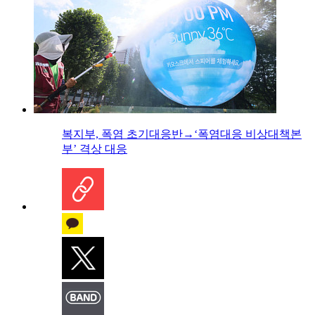
복지부, 폭염 초기대응반→‘폭염대응 비상대책본
부’ 격상 대응