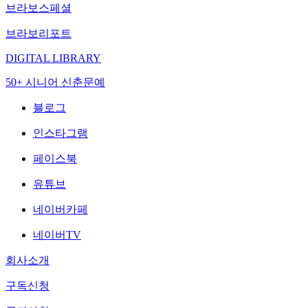
브라보스페셜
브라보리포트
DIGITAL LIBRARY
50+ 시니어 신춘문예
블로그
인스타그램
페이스북
유튜브
네이버카페
네이버TV
회사소개
구독신청