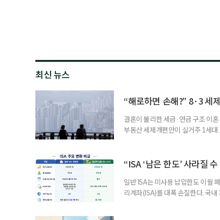
최신 뉴스
“해로하면 손해?” 8·3 세
결혼이 불리한 세금·연금 구조 이혼 
부동산 세제개편안이 실거주 1세대 1
고령 부부에게는 혼인을 유지하는 
세는 개인별로 부과하지만, 1세대 
부가 각자 집 한 채씩을 보유하면 한
“ISA ‘남은 한도’ 사라질 
일반 ISA는 미사용 납입한도 이월 
리계좌(ISA)를 대폭 손질한다. 국
금융 ISA’를 새로 만들고, 일정 
기존 ISA 가입자라면 이번 개편안에