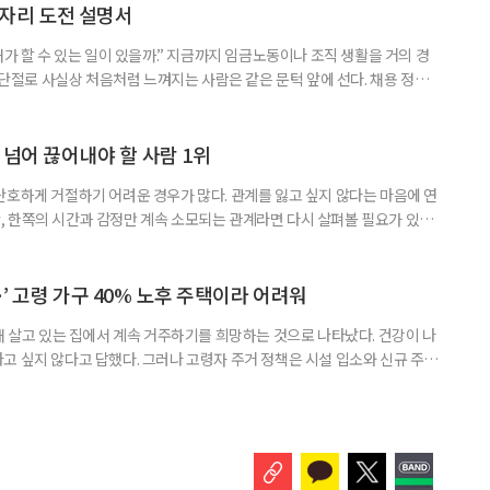
개편안이 국회 통과 후 그대로 시행된다면 법 시행 전 본
일자리 도전 설명서
내가 할 수 있는 일이 있을까.” 지금까지 임금노동이나 조직 생활을 거의 경
력 단절로 사실상 처음처럼 느껴지는 사람은 같은 문턱 앞에 선다. 채용 정보를
업무 지시, 동료 관계까지 낯설다. 이들에게 필요한 것은 ‘용기를 내라’는 말
밖에 섞여 있는 ‘첫 취업’, ‘경력 단절’ 생산인구가 줄어드는 상황에서 삶의
가 자원이다. 박경하 한국노인인력개발원 선임연구위
 넘어 끊어내야 할 사람 1위
단호하게 거절하기 어려운 경우가 많다. 관계를 잃고 싶지 않다는 마음에 연
 한쪽의 시간과 감정만 계속 소모되는 관계라면 다시 살펴볼 필요가 있다.
연락하거나, 만날 때마다 자신의 이야기만 늘어놓는 사람은 상대를 동등한
 창구로 대할 수 있다. 걱정을 가장해 자존감을 깎아내리고 도움을 당연하
바꾸는 행동도 건강한 관계와는 거리가 멀다. 믿고 털어놓은 개인사나 약점을
’ 고령 가구 40% 노후 주택이라 어려워
재 살고 있는 집에서 계속 거주하기를 희망하는 것으로 나타났다. 건강이 나
고 싶지 않다고 답했다. 그러나 고령자 주거 정책은 시설 입소와 신규 주택
 시행을 계기로 집수리부터 퇴원 후 임시 거처, 방문 돌봄까지 연결하는 주거
나왔다. 6일 건축공간연구원(AURI)이 발간한 ‘건축과 도시 공간’ 2026년
 고령자 주거-돌봄 협업 체계 구축 방안’ 보고서는 고