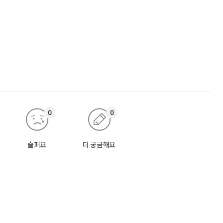
0
0
슬퍼요
더 궁금해요