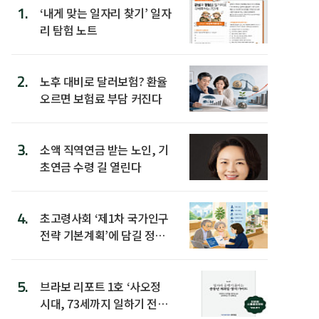
1.
‘내게 맞는 일자리 찾기’ 일자
리 탐험 노트
2.
노후 대비로 달러보험? 환율
오르면 보험료 부담 커진다
3.
소액 직역연금 받는 노인, 기
초연금 수령 길 열린다
4.
초고령사회 ‘제1차 국가인구
전략 기본계획’에 담길 정책
은
5.
브라보 리포트 1호 ‘사오정
시대, 73세까지 일하기 전략’