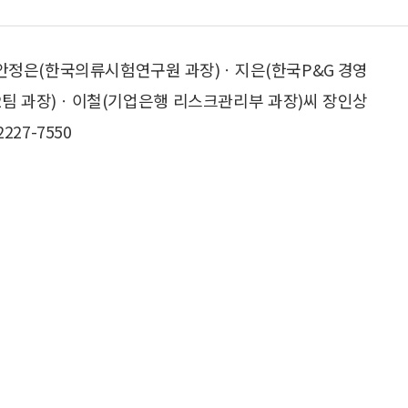
 안정은(한국의류시험연구원 과장)ㆍ지은(한국P&G 경영
2팀 과장)ㆍ이철(기업은행 리스크관리부 과장)씨 장인상
227-7550