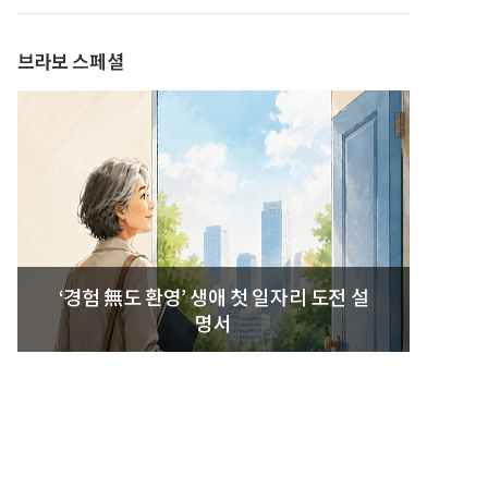
발간
브라보 스페셜
‘경험 無도 환영’ 생애 첫 일자리 도전 설
명서