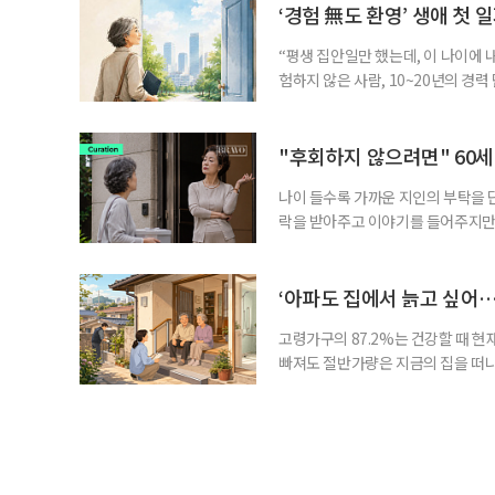
기 때문이다. 지난 3일 발표된 세제
‘경험 無도 환영’ 생애 첫 
“평생 집안일만 했는데, 이 나이에 
험하지 않은 사람, 10~20년의 경
찾고 이력서를 쓰는 일부터 출퇴근, 
보다 부담을 낮춘 진입 경로다. 통계 
경험이 풍부한 고령자는 중요한 국
"후회하지 않으려면" 60세
나이 들수록 가까운 지인의 부탁을 
락을 받아주고 이야기를 들어주지만,
평소에는 무심하다가 필요할 때만 
관계가 아닌 편리한 도움이나 감정의
게 여기며, 거절하는 순간 태도를 
‘아파도 집에서 늙고 싶어…
다
고령가구의 87.2%는 건강할 때 현
빠져도 절반가량은 지금의 집을 떠나
공급에 무게가 실려 있다. 통합돌봄
지원 체계를 구축해야 한다는 제언이 
여름호에 실린 ‘통합돌봄 시행에 따른