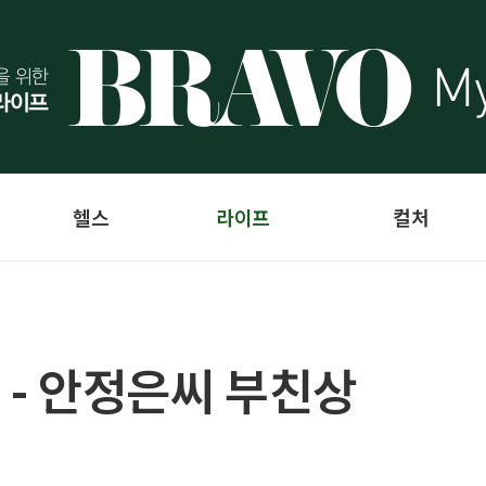
헬스
라이프
컬처
 - 안정은씨 부친상