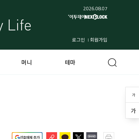
2026.08.07
로그인
회원가입
머니
테마
가
가
선호매체 추가