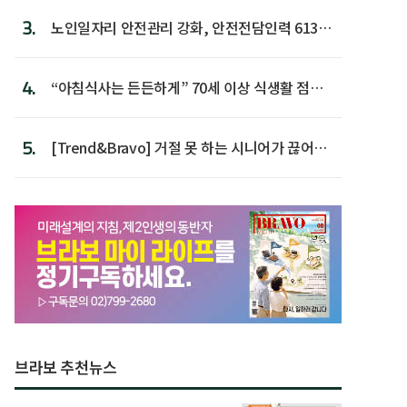
3.
노인일자리 안전관리 강화, 안전전담인력 613명
첫 배치
4.
“아침식사는 든든하게” 70세 이상 식생활 점수
가장 높아
5.
[Trend&Bravo] 거절 못 하는 시니어가 끊어야
할 행동 5
브라보 추천뉴스